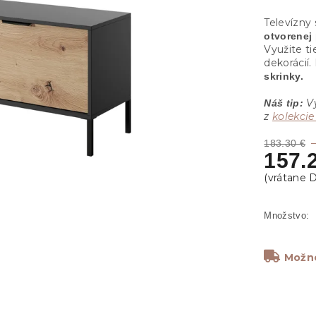
Televízny 
otvorenej 
Využite t
dekorácií
skrinky.
Vy
Náš tip:
z
kolekcie
183.30 €
157.
Možno