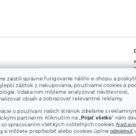
e zaistili správne fungovanie nášho e-shopu a poskyt
M
ajlepší zážitok z nakupovania, používame cookies a p
ológie. Vďaka nim môžeme analyzovať návštevnosť,
alizovať obsah a zobrazovať relevantné reklamy.
ácie o používaní našich stránok zdieľame s reklamným
Ú
ickými partnermi. Kliknutím na „
“ nám dá
Prijať všetko
 so spracovaním všetkých voliteľných cookies.
Nastave
es
si môžete prispôsobiť alebo cookies úplne
odmietnuť
D