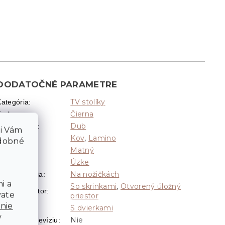
DODATOČNÉ PARAMETRE
TV stolíky
Kategória
:
Čierna
Farba
:
Dub
Dekor dreva
:
li Vám
Kov
,
Lamino
ateriál
:
odobné
Matný
Povrch
:
Úzke
Tvar
:
Na nožičkách
Typ ukotvenia
:
i a
So skrinkami
,
Otvorený úložný
ložný priestor
:
vate
priestor
nie
S dvierkami
Zatváranie
:
v
Nie
ržiak na televíziu
: