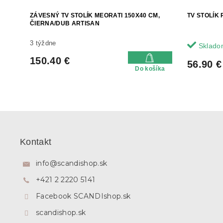
ZÁVESNÝ TV STOLÍK MEORATI 150X40 CM,
TV STOLÍK
ČIERNA/DUB ARTISAN
3 týždne
Sklado
150.40 €
56.90 €
Do košíka
Z
á
p
Kontakt
ä
t
info
@
scandishop.sk
i
+421 2 2220 5141
e
Facebook SCANDIshop.sk
scandishop.sk