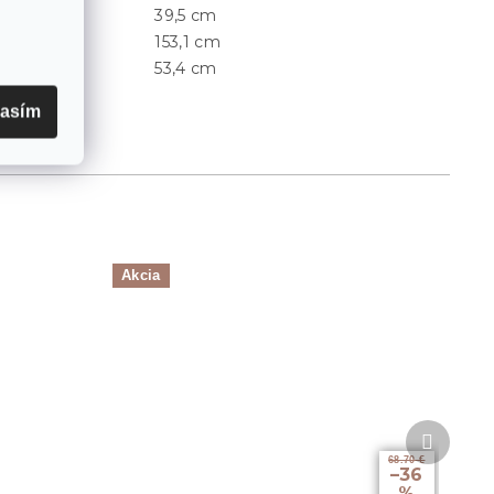
39,5 cm
Hĺbka
:
153,1 cm
Šírka
:
53,4 cm
Výška
:
lasím
Akcia
Ďalší
produkt
68.70 €
–36
%