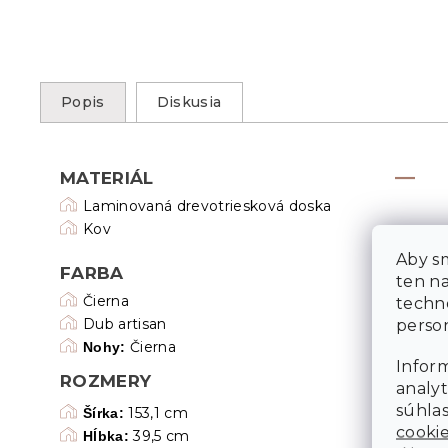
Popis
Diskusia
MATERIÁL
Laminovaná drevotriesková doska
Kov
Aby sm
FARBA
ten n
Čierna
techn
Dub artisan
person
Čierna
Nohy:
Inform
ROZMERY
analyt
súhlas
153,1 cm
Šírka:
cooki
39,5 cm
Hĺbka: