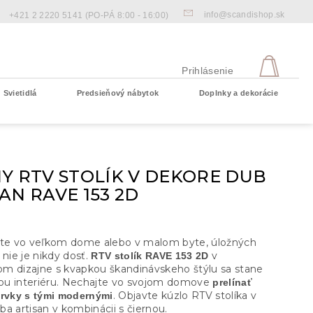
info@scandishop.sk
+421 2 2220 5141
(PO-PÁ 8:00 - 16:00)
NÁKU
KOŠÍ
Prihlásenie
Svietidlá
Predsieňový nábytok
Doplnky a dekorácie
Prázdny košík
Y RTV STOLÍK V DEKORE DUB
AN RAVE 153 2D
ate vo veľkom dome alebo v malom byte, úložných
 nie je nikdy dosť.
v
RTV stolík RAVE 153 2D
m dizajne s kvapkou škandinávskeho štýlu sa stane
u interiéru. Nechajte vo svojom domove
prelínať
. Objavte kúzlo RTV stolíka v
prvky s tými modernými
a artisan v kombinácii s čiernou.