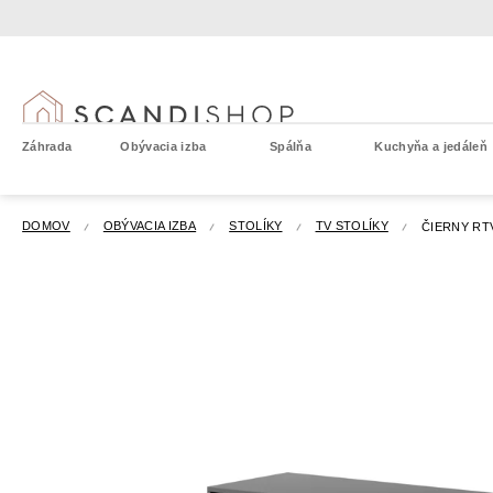
Prejsť
na
obsah
Záhrada
Obývacia izba
Spálňa
Kuchyňa a jedáleň
DOMOV
OBÝVACIA IZBA
STOLÍKY
TV STOLÍKY
ČIERNY RT