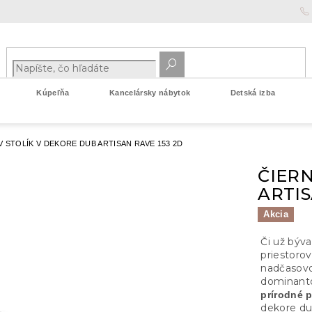
Kúpeľňa
Kancelársky nábytok
Detská izba
V STOLÍK V DEKORE DUB ARTISAN RAVE 153 2D
ČIERN
ARTIS
Akcia
Či už býv
priestorov
nadčasovo
dominanto
prírodné 
dekore dub