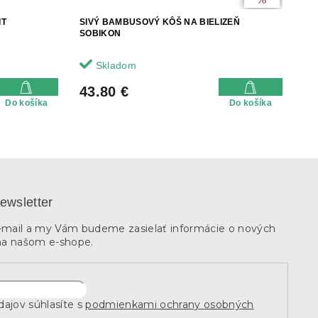
IT
SIVÝ BAMBUSOVÝ KÔŠ NA BIELIZEŇ
SOBIKON
Skladom
43.80 €
Do košíka
Do košíka
ewsletter
e-mail a my Vám budeme zasielať informácie o nových
na našom e-shope.
ajov súhlasíte s
podmienkami ochrany osobných