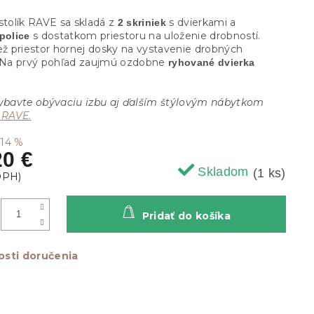
stolík RAVE sa skladá z
s dvierkami a
2 skriniek
s dostatkom priestoru na uloženie drobností.
police
iež priestor hornej dosky na vystavenie drobných
. Na prvý pohľad zaujmú ozdobne
ryhované dvierka
bavte obývaciu izbu aj ďalším štýlovým nábytkom
 RAVE.
–14 %
20 €
Skladom
(1 ks)
Pridať do košíka
sti doručenia