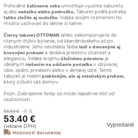
Pohodlné
umožňuje využitie taburetu
čalúnenie veka
aj ako
Taburet podľa potreby
sedačku alebo podnožku.
Vďaka svojim rozmerom ho
ľahko zložíte aj rozložíte.
možno uschovať do skrine či šatne.
ľahko zakomponujete do
Čierny taburet OTTOMAN
rôznych štýlov bývania, od škandinávskeho až po
industriálne. Jeho neutrálna farba
ladí s drevenými aj
a dodáva priestoru útulnosť a
kovovými prvkami
eleganciu. Vďaka svojmu
je
úložnému priestoru
ideálnym
v obývacej
riešením na udržanie poriadku
izbe, spálni, predsieni alebo v detskej izbe. Tento
taburet je nielen
praktickým, ale aj estetickým prvkom,
ktorý zútulní váš domov.
Pozn. Zobrazenie farby sa môže nepatrne líšiť od
skutočnosti.
–8 %
58.50 €
53.40 €
Vypredané
Možnosti doručenia