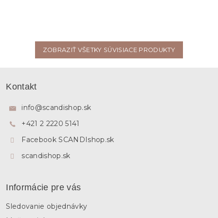
ZOBRAZIŤ VŠETKY SÚVISIACE PRODUKTY
Z
á
Kontakt
p
ä
info
@
scandishop.sk
t
+421 2 2220 5141
i
e
Facebook SCANDIshop.sk
scandishop.sk
Informácie pre vás
Sledovanie objednávky