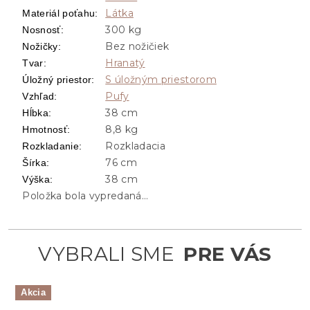
Látka
Materiál poťahu
:
300 kg
Nosnosť
:
Bez nožičiek
Nožičky
:
Hranatý
Tvar
:
S úložným priestorom
Úložný priestor
:
Pufy
Vzhľad
:
38 cm
Hĺbka
:
8,8 kg
Hmotnosť
:
Rozkladacia
Rozkladanie
:
76 cm
Šírka
:
38 cm
Výška
:
Položka bola vypredaná…
Akcia