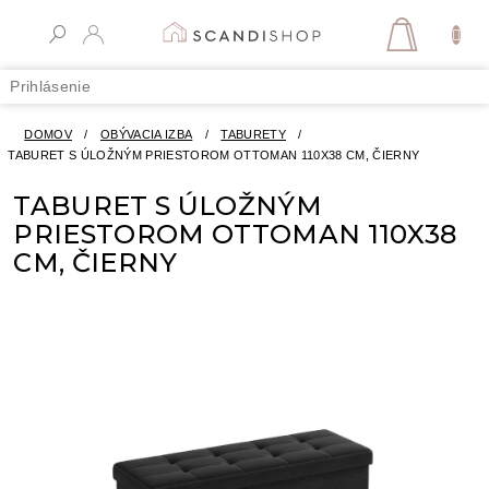
Prejsť
na
NÁKUPN
obsah
KOŠÍK
Prihlásenie
DOMOV
/
OBÝVACIA IZBA
/
TABURETY
/
TABURET S ÚLOŽNÝM PRIESTOROM OTTOMAN 110X38 CM, ČIERNY
TABURET S ÚLOŽNÝM
PRIESTOROM OTTOMAN 110X38
CM, ČIERNY