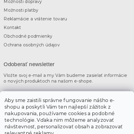
Možnosti dopravy
Možnosti platby
Reklamácie a vrátenie tovaru
Kontakt
Obchodné podmienky
Ochrana osobných údajov
Odoberať newsletter
Vložte svoj e-mail a my Vám budeme zasielať informácie
o nových produktoch na našom e-shope.
Email
Aby sme zaistili správne fungovanie nášho e-
shopu a poskytli Vám ten najlepší zážitok z
Vložením údajov súhlasíte s
podmienkami ochrany
osobných údajov
nakupovania, používame cookies a podobné
technológie. Vďaka nim môžeme analyzovať
návštevnosť, personalizovať obsah a zobrazovať
PRIHLÁSIŤ SA
relevantné reklamy.