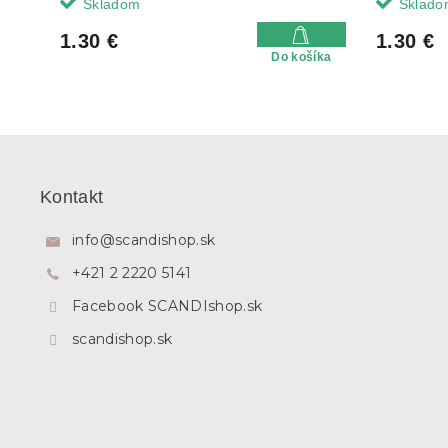
Skladom
Sklado
1.30 €
1.30 €
Do košíka
Z
á
p
Kontakt
ä
t
info
@
scandishop.sk
i
+421 2 2220 5141
e
Facebook SCANDIshop.sk
scandishop.sk