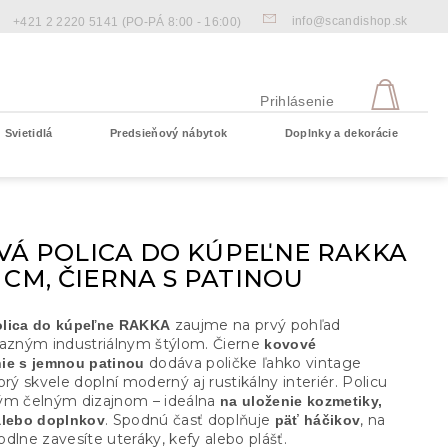
info@scandishop.sk
+421 2 2220 5141
(PO-PÁ 8:00 - 16:00)
NÁKU
KOŠÍ
Prihlásenie
Svietidlá
Predsieňový nábytok
Doplnky a dekorácie
Prázdny košík
VÁ POLICA DO KÚPEĽNE RAKKA
 CM, ČIERNA S PATINOU
zaujme na prvý pohľad
lica do kúpeľne RAKKA
razným industriálnym štýlom. Čierne
kovové
dodáva poličke ľahko vintage
ie s jemnou patinou
orý skvele doplní moderný aj rustikálny interiér. Policu
ým čelným dizajnom – ideálna
na uloženie kozmetiky,
. Spodnú časť doplňuje
, na
alebo doplnkov
päť háčikov
dlne zavesíte uteráky, kefy alebo plášť.