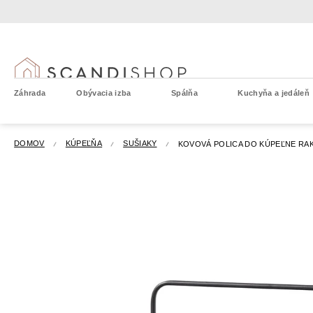
Prejsť
na
obsah
Záhrada
Obývacia izba
Spálňa
Kuchyňa a jedáleň
DOMOV
KÚPEĽŇA
SUŠIAKY
KOVOVÁ POLICA DO KÚPEĽNE RAKK