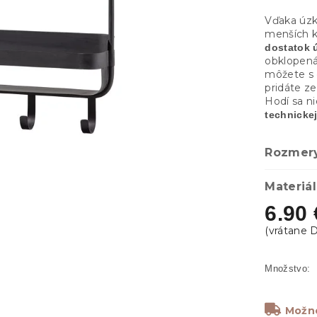
Vďaka úzk
menších k
dostatok 
obklopená
môžete s 
pridáte ze
Hodí sa ni
technickej
Rozmer
Materiál
6.90 
Možno