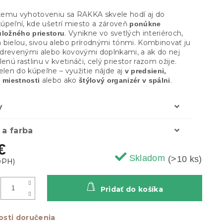
emu vyhotoveniu sa RAKKA skvele hodí aj do
úpeľní, kde ušetrí miesto a zároveň
ponúkne
. Vynikne vo svetlých interiéroch,
úložného priestoru
 bielou, sivou alebo prírodnými tónmi. Kombinovať ju
drevenými alebo kovovými doplnkami, a ak do nej
lenú rastlinu v kvetináči, celý priestor razom ožije.
elen do kúpeľne – využitie nájde aj
v predsieni,
alebo ako
.
 miestnosti
štýlový organizér v spálni
y
 a farba
€
Skladom
(>10 ks)
Pridať do košíka
sti doručenia