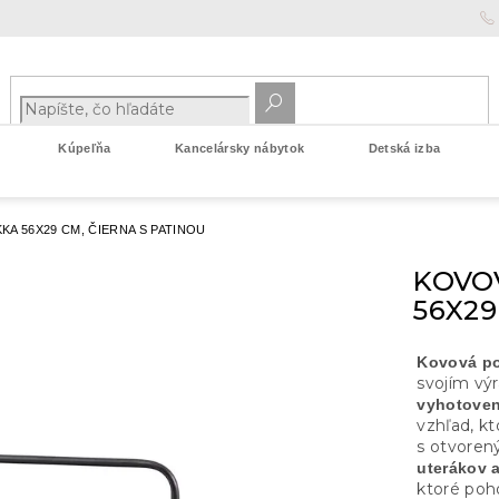
Kúpeľňa
Kancelársky nábytok
Detská izba
A 56X29 CM, ČIERNA S PATINOU
KOVO
56X29
Kovová po
svojím vý
vyhotoven
vzhľad, kt
s otvoren
uterákov 
ktoré poho