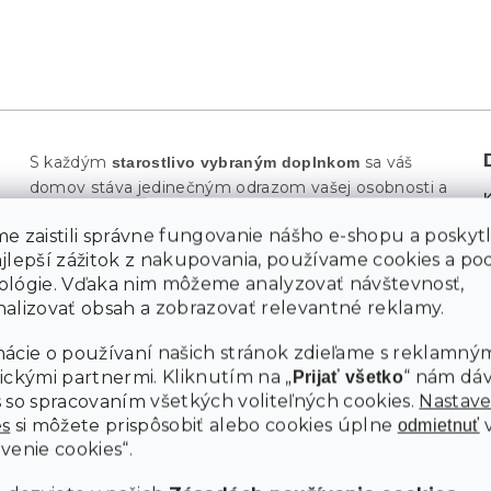
S každým
sa váš
starostlivo vybraným doplnkom
domov stáva jedinečným odrazom vašej osobnosti a
príbehu.
, či už je to malá dekorácia s
Každý detail
e zaistili správne fungovanie nášho e-shopu a poskyt
históriou, polica plná obľúbených kníh, alebo rastliny
M
ajlepší zážitok z nakupovania, používame cookies a p
prinášajúce nádych prírody,
dodáva priestoru
ológie. Vďaka nim môžeme analyzovať návštevnosť,
. Tým, ako svoj domov postupne
charakter a hĺbku
alizovať obsah a zobrazovať relevantné reklamy.
zapĺňate osobitými prvkami, vzniká miesto, ktoré je
nielen praktické, ale
.
hlavne plné pohody a inšpirácie
ácie o používaní našich stránok zdieľame s reklamným
Takýto priestor vám pripomína radosti každodenného
ickými partnermi. Kliknutím na „
“ nám dá
Prijať všetko
života, ale tiež vás dokáže
.
upokojiť a dodať energiu
 so spracovaním všetkých voliteľných cookies.
Nastave
Každý kúsok má tu svoje miesto aj zmysel –
es
si môžete prispôsobiť alebo cookies úplne
odmietnuť
dohromady tvorí harmóniu, v ktorej
sa budete cítiť
venie cookies“.
.
naozaj ako doma