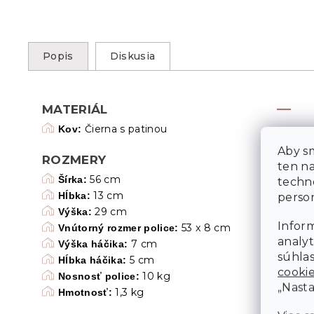
Popis
Diskusia
MATERIÁL
Čierna s patinou
Kov:
Aby sm
ROZMERY
ten n
56 cm
Šírka:
techn
13 cm
Hĺbka:
person
29 cm
Výška:
Inform
53 x 8 cm
Vnútorný rozmer police:
analyt
7 cm
Výška háčika:
súhlas
5 cm
Hĺbka háčika:
cooki
10 kg
Nosnosť police:
„Nasta
1,3 kg
Hmotnosť: