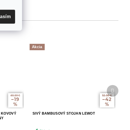
lasím
Akcia
Ďalší
produkt
40.30 €
52.50 €
–19
–42
%
%
O KOVOVÝ
SIVÝ BAMBUSOVÝ STOJAN LEWOT
NY