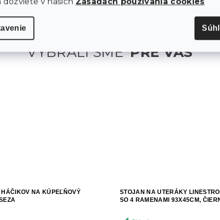
a dozviete v našich
Zásadách používania cookies
tavenie
Súh
 HÁČIKOV NA KÚPEĽŇOVÝ
STOJAN NA UTERÁKY LINESTR
SEZA
SO 4 RAMENAMI 93X45CM, ČIER