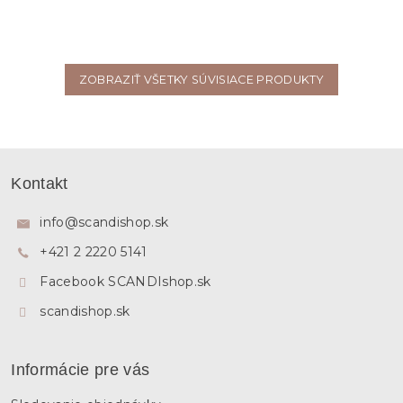
ZOBRAZIŤ VŠETKY SÚVISIACE PRODUKTY
Z
á
Kontakt
p
ä
info
@
scandishop.sk
t
+421 2 2220 5141
i
e
Facebook SCANDIshop.sk
scandishop.sk
Informácie pre vás