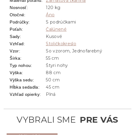
Zamatová tkanina
Materiál poťahu
:
120 kg
Nosnosť
:
Áno
Otočné
:
S podrúčkami
Podrúčky
:
Čalúnené
Poťah
:
Kusové
Sady
:
Stoličkokreslo
Vzhľad
:
So vzorom, Jednofarebný
Vzor
:
55 cm
Šírka
:
Štyri nohy
Typ nohou
:
88 cm
Výška
:
50 cm
Výška sedu
:
45 cm
Hĺbka sedadla
:
Plná
Vzhľad opierky
: