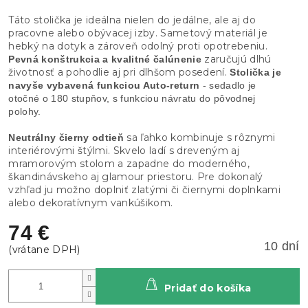
Táto stolička je ideálna nielen do jedálne, ale aj do
pracovne alebo obývacej izby. Sametový materiál je
hebký na dotyk a zároveň odolný proti opotrebeniu.
zaručujú dlhú
Pevná konštrukcia a kvalitné čalúnenie
životnosť a pohodlie aj pri dlhšom posedení.
Stolička je
navyše vybavená funkciou Auto-return
- sedadlo je
otočné o 180 stupňov, s funkciou návratu do pôvodnej
polohy.
sa ľahko kombinuje s rôznymi
Neutrálny čierny odtieň
interiérovými štýlmi. Skvelo ladí s dreveným aj
mramorovým stolom a zapadne do moderného,
škandinávskeho aj glamour priestoru. Pre dokonalý
vzhľad ju možno doplniť zlatými či čiernymi doplnkami
alebo dekoratívnym vankúšikom.
74 €
10 dní
Pridať do košíka