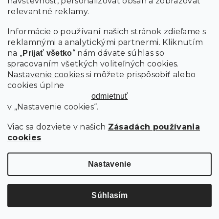
návštevnosť, personalizovať obsah a zobrazovať
PRIHLÁSIŤ SA
relevantné reklamy.
Informácie o používaní našich stránok zdieľame s
reklamnými a analytickými partnermi. Kliknutím
na „
“ nám dávate súhlas so
Prijať všetko
spracovaním všetkých voliteľných cookies.
Nastavenie cookies
si môžete prispôsobiť alebo
cookies úplne
odmietnuť
v „Nastavenie cookies“.
Viac sa dozviete v našich
Zásadách používania
cookies
Copyright 2026
SCANDIshop.sk
. Všetky práva vyhradené.
Upraviť nastavenie cookies
Nastavenie
Vytvoril Shoptet Premium
Súhlasím