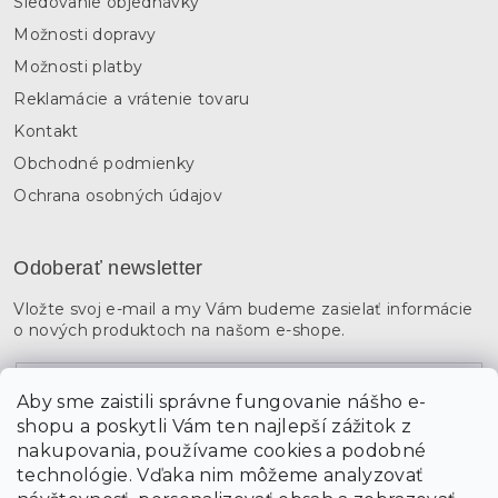
Sledovanie objednávky
Možnosti dopravy
Možnosti platby
Reklamácie a vrátenie tovaru
Kontakt
Obchodné podmienky
Ochrana osobných údajov
Odoberať newsletter
Vložte svoj e-mail a my Vám budeme zasielať informácie
o nových produktoch na našom e-shope.
Email
Aby sme zaistili správne fungovanie nášho e-
shopu a poskytli Vám ten najlepší zážitok z
Vložením údajov súhlasíte s
podmienkami ochrany
osobných údajov
nakupovania, používame cookies a podobné
technológie. Vďaka nim môžeme analyzovať