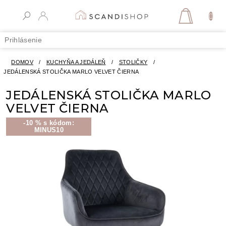
Prejsť
na
NÁKUPN
obsah
KOŠÍK
Prihlásenie
DOMOV
/
KUCHYŇA A JEDÁLEŇ
/
STOLIČKY
/
JEDÁLENSKÁ STOLIČKA MARLO VELVET ČIERNA
JEDÁLENSKÁ STOLIČKA MARLO
VELVET ČIERNA
-10 % s kódom:
MINUS10