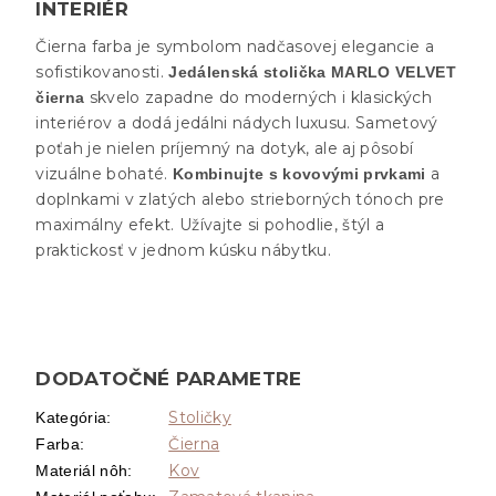
INTERIÉR
Čierna farba je symbolom nadčasovej elegancie a
sofistikovanosti.
Jedálenská stolička MARLO VELVET
skvelo zapadne do moderných i klasických
čierna
interiérov a dodá jedálni nádych luxusu. Sametový
poťah je nielen príjemný na dotyk, ale aj pôsobí
vizuálne bohaté.
a
Kombinujte s kovovými prvkami
doplnkami v zlatých alebo strieborných tónoch pre
maximálny efekt. Užívajte si pohodlie, štýl a
praktickosť v jednom kúsku nábytku.
DODATOČNÉ PARAMETRE
Stoličky
Kategória
:
Čierna
Farba
:
Kov
Materiál nôh
: