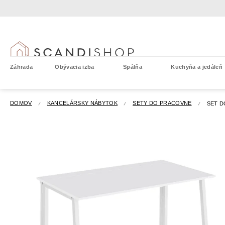
Prejsť
na
obsah
Záhrada
Obývacia izba
Spálňa
Kuchyňa a jedáleň
DOMOV
KANCELÁRSKY NÁBYTOK
SETY DO PRACOVNE
SET D