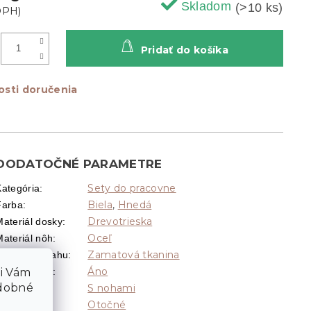
Skladom
(>10 ks)
Pridať do košíka
sti doručenia
DODATOČNÉ PARAMETRE
Sety do pracovne
Kategória
:
Biela
,
Hnedá
Farba
:
Drevotrieska
Materiál dosky
:
Oceľ
Materiál nôh
:
Zamatová tkanina
Materiál poťahu
:
li Vám
Áno
Nastaviteľné
:
odobné
S nohami
Nohy
:
Otočné
Otočné
: