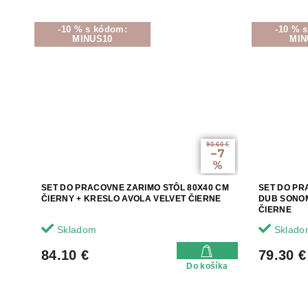
-10 % s kódom:
-10 % 
MINUS10
MIN
90.60 €
–7
%
SET DO PRACOVNE ZARIMO STÔL 80X40 CM
SET DO PR
ČIERNY + KRESLO AVOLA VELVET ČIERNE
DUB SONOM
ČIERNE
Skladom
Sklado
84.10 €
79.30 €
Do košíka