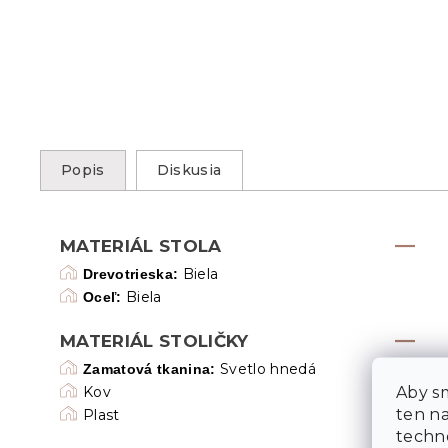
Popis
Diskusia
MATERIÁL STOLA
Biela
Drevotrieska:
Biela
Oceľ:
MATERIÁL STOLIČKY
Svetlo hnedá
Zamatová tkanina:
Aby sm
Kov
ten n
Plast
techn