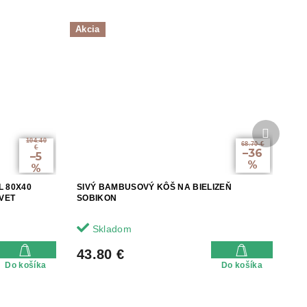
Akcia
Ďalší
produkt
104.40
68.70 €
€
–36
–5
%
%
L 80X40
SIVÝ BAMBUSOVÝ KÔŠ NA BIELIZEŇ
LVET
SOBIKON
Skladom
43.80 €
Do košíka
Do košíka