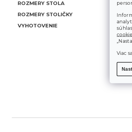
person
ROZMERY STOLA
ROZMERY STOLIČKY
Inform
analyt
VYHOTOVENIE
súhlas
cooki
„Nasta
Viac s
Nas