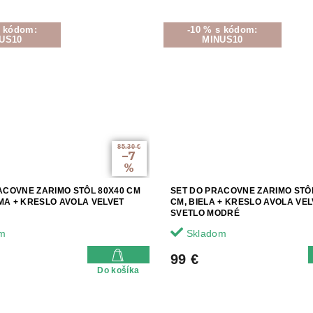
s kódom:
-10 % s kódom:
US10
MINUS10
85.30 €
–7
%
ACOVNE ZARIMO STÔL 80X40 CM
SET DO PRACOVNE ZARIMO STÔ
A + KRESLO AVOLA VELVET
CM, BIELA + KRESLO AVOLA VE
SVETLO MODRÉ
m
Skladom
99 €
Do košíka