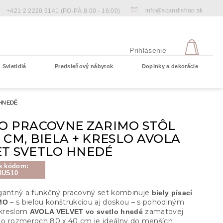
info@scandishop.sk
+421 2 2220 5141
(PO-PÁ 8:00 - 16:00)
NÁKU
KOŠÍ
Prihlásenie
Svietidlá
Predsieňový nábytok
Doplnky a dekorácie
Prázdny košík
 HNEDÉ
DO PRACOVNE ZARIMO STÔL
 CM, BIELA + KRESLO AVOLA
ET SVETLO HNEDÉ
s kódom:
NUS10
gantný a funkčný pracovný set kombinuje
biely písací
– s bielou konštrukciou aj doskou – s pohodlným
MO
kreslom
zamatovej
AVOLA VELVET vo svetlo hnedé
ôl o rozmeroch 80 x 40 cm je ideálny do menších