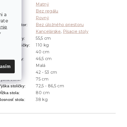
Matný
Povrch
:
Bez regálu
Regál
:
i a
Rovný
Tvar
:
vate
Bez úložného priestoru
ložný priestor
:
nie
Kancelárske
,
Písacie stoly
Vzhľad
:
v
55,5 cm
ĺbka stoličky
:
110 kg
Nosnosť stoličky
:
40 cm
írka stola
:
46,5 cm
írka stoličky
:
Malá
Veľkosť
:
lasím
42 - 53 cm
Výška sedu
:
75 cm
Výška stola
:
72,5 - 86,5 cm
ýška stoličky
:
80 cm
ĺžka stola
:
38 kg
Nosnosť stola
: