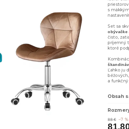
priestoro
s mäkkým
nastavení
Set sa skv
obývačke 
čisto, zat
príjemný 
ktoré pod
Kombinácia
škandináv
Ľahko ju d
béžových,
a funkčný 
Obsah s
Rozmery
–7 %
88 €
81.8