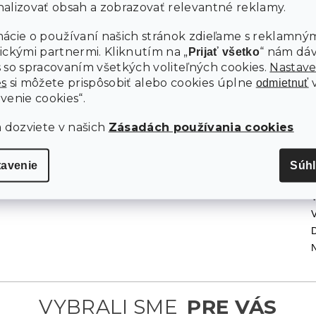
pôsobí čisto
dreveného dekoru a kovovej konštrukcie
alizovať obsah a zobrazovať relevantné reklamy.
a vkusne, zatiaľ čo pohodlná čalúnená stolička
zabezpečí komfort aj pri dlhšej práci. Urobte si z práce
ácie o používaní našich stránok zdieľame s reklamným
doma potešenie – jednoducho a štýlovo.
ickými partnermi. Kliknutím na „
“ nám dá
Prijať všetko
Ú
 so spracovaním všetkých voliteľných cookies.
Nastave
es
si môžete prispôsobiť alebo cookies úplne
odmietnuť
H
venie cookies“.
a dozviete v našich
Zásadách používania cookies
Š
Š
tavenie
Súh
V
D