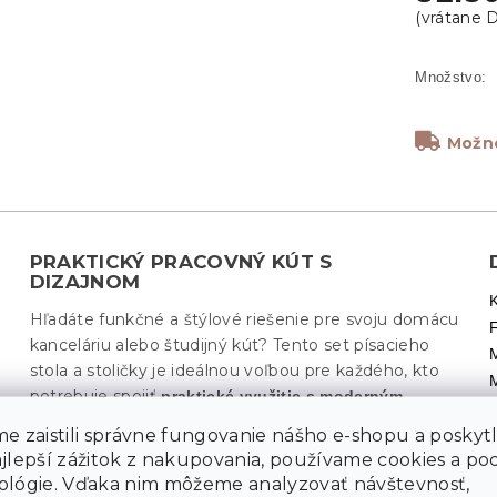
Možno
PRAKTICKÝ PRACOVNÝ KÚT S
DIZAJNOM
Hľadáte funkčné a štýlové riešenie pre svoju domácu
kanceláriu alebo študijný kút? Tento set písacieho
stola a stoličky je ideálnou voľbou pre každého, kto
potrebuje spojiť
praktické využitie s moderným
. Vďaka kompaktným rozmerom a možnosti
vzhľadom
e zaistili správne fungovanie nášho e-shopu a poskyt
zloženia stola jednoducho vytvoríte pracovné miesto
ajlepší zážitok z nakupovania, používame cookies a p
aj v menších bytoch. Elegantná kombinácia
ológie. Vďaka nim môžeme analyzovať návštevnosť,