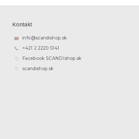
Z
á
p
Kontakt
ä
t
info
@
scandishop.sk
i
+421 2 2220 5141
e
Facebook SCANDIshop.sk
scandishop.sk