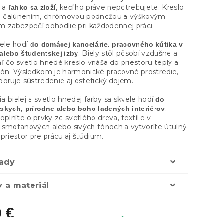
v a
, keď ho práve nepotrebujete. Kreslo
ľahko sa zloží
 čalúnením, chrómovou podnožou a výškovým
m zabezpečí pohodlie pri každodennej práci.
ele hodí
do domácej kancelárie, pracovného kútika v
. Biely stôl pôsobí vzdušne a
alebo študentskej izby
iaľ čo svetlo hnedé kreslo vnáša do priestoru teplý a
tón. Výsledkom je harmonické pracovné prostredie,
poruje sústredenie aj estetický dojem.
 bielej a svetlo hnedej farby sa skvele hodí
do
.
skych, prírodne alebo boho ladených interiérov
oplníte o prvky zo svetlého dreva, textílie v
 smotanových alebo sivých tónoch a vytvoríte útulný
priestor pre prácu aj štúdium.
ady
 a materiál
0 €