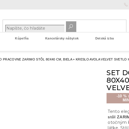
Kúpeľňa
Kancelársky nábytok
Detská izba
O PRACOVNE ZARIMO STÔL 80X40 CM, BIELA + KRESLO AVOLA VELVET SVETLO
SET 
80X40
VELV
-10 % 
MI
Tento ele
stôl ZARI
otočným 
látke. St