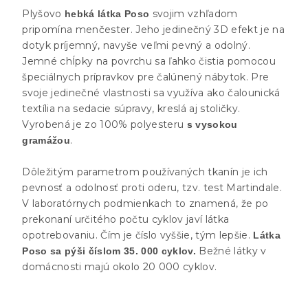
Plyšovo
svojim vzhľadom
hebká látka Poso
pripomína menčester. Jeho jedinečný 3D efekt je na
dotyk príjemný, navyše veľmi pevný a odolný.
Jemné chĺpky na povrchu sa ľahko čistia pomocou
špeciálnych prípravkov pre čalúnený nábytok. Pre
svoje jedinečné vlastnosti sa využíva ako čalounická
textília na sedacie súpravy, kreslá aj stoličky.
Vyrobená je zo 100% polyesteru
s vysokou
.
gramážou
Dôležitým parametrom používaných tkanín je ich
pevnosť a odolnosť proti oderu, tzv. test Martindale.
V laboratórnych podmienkach to znamená, že po
prekonaní určitého počtu cyklov javí látka
opotrebovaniu. Čím je číslo vyššie, tým lepšie.
Látka
Bežné látky v
Poso sa pýši číslom 35. 000 cyklov.
domácnosti majú okolo 20 000 cyklov.