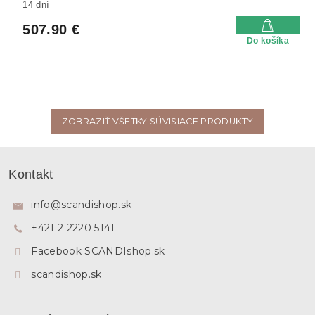
14 dní
507.90 €
Do košíka
ZOBRAZIŤ VŠETKY SÚVISIACE PRODUKTY
Z
á
Kontakt
p
ä
info
@
scandishop.sk
t
+421 2 2220 5141
i
e
Facebook SCANDIshop.sk
scandishop.sk