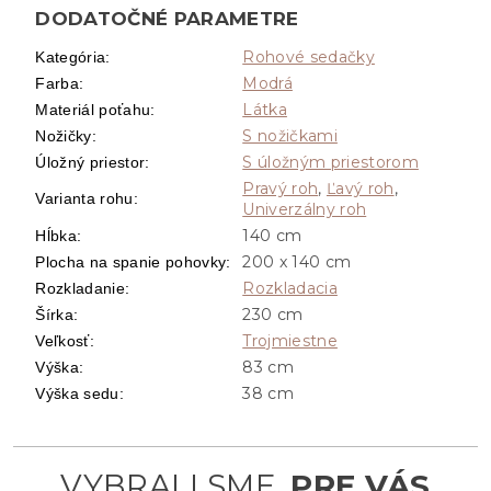
DODATOČNÉ PARAMETRE
Rohové sedačky
Kategória
:
Modrá
Farba
:
Látka
Materiál poťahu
:
S nožičkami
Nožičky
:
S úložným priestorom
Úložný priestor
:
Pravý roh
,
Ľavý roh
,
Varianta rohu
:
Univerzálny roh
140 cm
Hĺbka
:
200 x 140 cm
Plocha na spanie pohovky
:
Rozkladacia
Rozkladanie
:
230 cm
Šírka
:
Trojmiestne
Veľkosť
:
83 cm
Výška
:
38 cm
Výška sedu
: