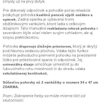
zmysly už na prvý dotyk.
Pre dokonalý odpočinok a pohodlie počas relaxácie
poskytuje pohovka
kvalitnú penovú výplň sedákov a
Zadná opierka je vybavená tromi
opierok.
obdĺžnikovými vankúšmi, ktoré ladia s celkovým
dizajnom. Táto manuálne
v
rozkladacia rohová pohovka
severskom štýle očarí nielen svojím vzhľadom, ale aj
svojou praktickosťou.
Pohovka
ktorý je skrytý
disponuje úložným priestorom,
pod hlavnou sedacou plochou. Vďaka tejto funkcii
môžete jednoducho premeniť pohovku na priestranné
lôžko pre príležitostné spanie či odpočinok. Jej
umožňuje umiestniť ju do
univerzálny dizajn
ľubovoľného rohu miestnosti či do stredu vďaka
celočalúnenej konštrukcii.
Súčasťou pohovky sú 2 vankúšiky o rozmere 34 x 47 cm
ZDARMA.
Pozn.: Zobrazenie farby sa môže mierne líšiť od
skutočnosti.