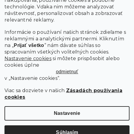
nakupovania, používame cookies a podobné
technológie. Vďaka nim môžeme analyzovať
návštevnosť, personalizovať obsah a zobrazovať
PRIHLÁSIŤ SA
relevantné reklamy.
Informácie o používaní našich stránok zdieľame s
reklamnými a analytickými partnermi. Kliknutím
na „
“ nám dávate súhlas so
Prijať všetko
spracovaním všetkých voliteľných cookies.
Nastavenie cookies
si môžete prispôsobiť alebo
cookies úplne
odmietnuť
v „Nastavenie cookies“.
Viac sa dozviete v našich
Zásadách používania
cookies
Copyright 2026
SCANDIshop.sk
. Všetky práva vyhradené.
Upraviť nastavenie cookies
Nastavenie
Vytvoril Shoptet Premium
Súhlasím