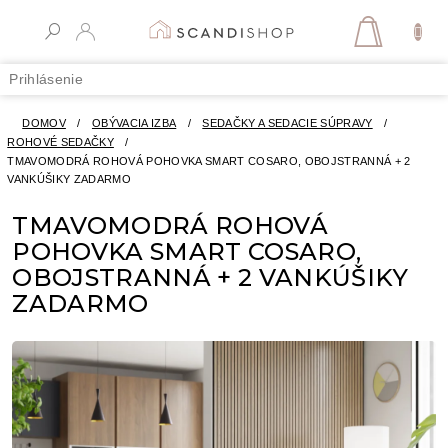
Prejsť
na
NÁKUPN
obsah
KOŠÍK
Prihlásenie
DOMOV
/
OBÝVACIA IZBA
/
SEDAČKY A SEDACIE SÚPRAVY
/
ROHOVÉ SEDAČKY
/
TMAVOMODRÁ ROHOVÁ POHOVKA SMART COSARO, OBOJSTRANNÁ + 2
VANKÚŠIKY ZADARMO
TMAVOMODRÁ ROHOVÁ
POHOVKA SMART COSARO,
OBOJSTRANNÁ + 2 VANKÚŠIKY
ZADARMO