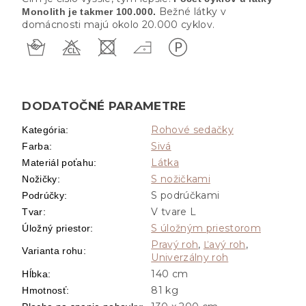
Bežné látky v
Monolith je takmer 100.000.
domácnosti majú okolo 20.000 cyklov.
DODATOČNÉ PARAMETRE
Rohové sedačky
Kategória
:
Sivá
Farba
:
Látka
Materiál poťahu
:
S nožičkami
Nožičky
:
S podrúčkami
Podrúčky
:
V tvare L
Tvar
:
S úložným priestorom
Úložný priestor
:
Pravý roh
,
Ľavý roh
,
Varianta rohu
:
Univerzálny roh
140 cm
Hĺbka
:
81 kg
Hmotnosť
: