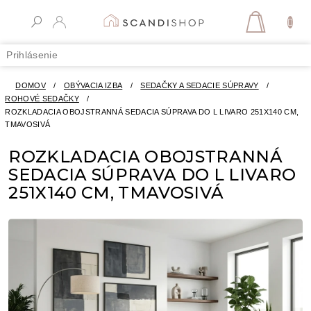
Prejsť
na
NÁKUPN
obsah
KOŠÍK
Prihlásenie
DOMOV
/
OBÝVACIA IZBA
/
SEDAČKY A SEDACIE SÚPRAVY
/
ROHOVÉ SEDAČKY
/
ROZKLADACIA OBOJSTRANNÁ SEDACIA SÚPRAVA DO L LIVARO 251X140 CM,
TMAVOSIVÁ
ROZKLADACIA OBOJSTRANNÁ
SEDACIA SÚPRAVA DO L LIVARO
251X140 CM, TMAVOSIVÁ