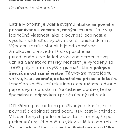
Dodávané v demonte.
Látka Monolith je vďaka svojmu
hladkému povrchu
Pre svoje
prirovnávaná k zamatu s jemným leskom.
jedinečné vlastnosti ako je pevnosť, odolnosť a
vysoká mäkkosť sa využíva ako čalúnická tkanina.
Výhodou textílie Monolith je odolnosť voči
žmolkovaniu a svetlu. Počas pôsobenia
prirodzeného svetla farby výrazne nemenia svoj
vzhľad. Sametovo mäkký Monolith je vyrobený zo
100% polyesteru o vyššej gramáži, ktorý
pokryvá
. Tá vytvára hydrofóbnu
špeciálna ochranná vrstva
vrstvu, ktorá
.
zabraňuje okamžitému priesaku tekutín
Ihneď po znečistení tekutinou odporúčame odsatie
papierovým obrúskom. Na čistenie používajte iba
špeciálnymi prípravkami pre čalúnený nábytok.
Dôležitým parametrom používaných tkanín je ich
pevnosť a odolnosť proti oderu, tzv. test Martindale.
V laboratórnych podmienkach to znamená, že po
prekonaní určitého počtu cyklov sa látka opotrebuje.
Čím je číslo vyššie, tým lepšie.
Počet cyklov u látky