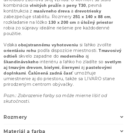
kombinácia
a
, pevná
vlnitých pružín
peny T30
konštrukcia z
a
masívneho dreva
drevotriesky
zabezpečuje stabilitu. Rozmery
,
251 x 140 x 88 cm
rozkladanie na lôžko
a
130 x 200 cm
úložný priestor
robia zo súpravy ideálne riešenie pre každodenné
použitie.
Vďaka
si ľahko zvolíte
obojstrannému vyhotoveniu
podľa dispozície miestnosti.
orientáciu rohu
Tmavosivý
skvelo zapadne do
aj
odtieň
moderného
interiéru a ľahko ho zladíte so
škandinávskeho
svetlym
,
,
aj
aj tmavým drevom
bielymi
čiernymi
pastelovými
.
umožňuje
doplnkami
Čalúnená zadná časť
umiestnenie aj do priestoru, takže sa LIVARO stane
prirodzeným centrom obývačky.
Pozn.: Zobrazenie farby sa môže mierne líšiť od
skutočnosti.
Rozmery
Materiál a farba