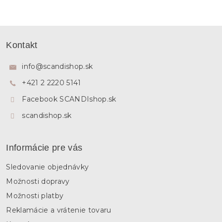
Z
á
Kontakt
p
ä
info
@
scandishop.sk
t
+421 2 2220 5141
i
e
Facebook SCANDIshop.sk
scandishop.sk
Informácie pre vás
Sledovanie objednávky
Možnosti dopravy
Možnosti platby
Reklamácie a vrátenie tovaru