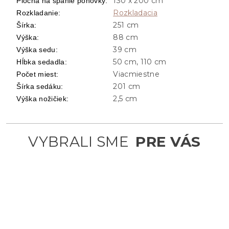
130 x 200 cm
Plocha na spanie pohovky
:
Rozkladacia
Rozkladanie
:
251 cm
Šírka
:
88 cm
Výška
:
39 cm
Výška sedu
:
50 cm, 110 cm
Hĺbka sedadla
:
Viacmiestne
Počet miest
:
201 cm
Šírka sedáku
:
2,5 cm
Výška nožičiek
: