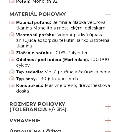
Monolith 92
Poťah:
MATERIÁL POHOVKY
Jemná a hladká velúrová
Materiál poťahu:
tkanina Monolith s metalickými odleskami
Vodoodpudivá úprava
Vlastnosti poťahu:
znižujúca absorpciu tekutín, ľahko čistiteľná
tkanina
100% Polyester
Zloženie poťahu:
100 000
Odolnosť proti oderu (Martindale):
cyklov
Vlnitá pružina a čalúnická pena
Typ sedadla:
T30 (stredne tvrdá)
Typ peny:
Masívne drevo, drevotriesková
Konštrukcia:
doska
ROZMERY POHOVKY
(TOLERANCIA +/- 3%)
VYBAVENIE
ÚPRAVA NA LÔŽKO