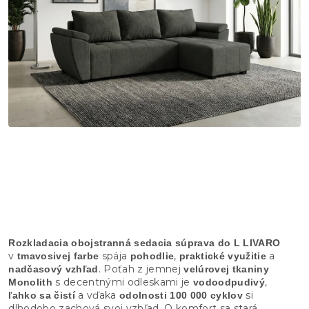
Rozkladacia obojstranná sedacia súprava do L LIVARO
v
spája
,
a
tmavosivej farbe
pohodlie
praktické využitie
. Poťah z jemnej
nadčasový vzhľad
velúrovej tkaniny
s decentnými odleskami je
,
Monolith
vodoodpudivý
a vďaka
si
ľahko sa čistí
odolnosti 100 000 cyklov
dlhodobo zachová svoj vzhľad. O komfort sa stará