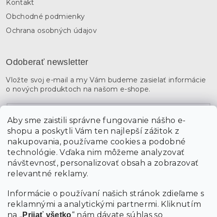
Kontakt
Obchodné podmienky
Ochrana osobných údajov
Odoberať newsletter
Vložte svoj e-mail a my Vám budeme zasielať informácie
o nových produktoch na našom e-shope.
Email
Aby sme zaistili správne fungovanie nášho e-
shopu a poskytli Vám ten najlepší zážitok z
Vložením údajov súhlasíte s
podmienkami ochrany
osobných údajov
nakupovania, používame cookies a podobné
technológie. Vďaka nim môžeme analyzovať
návštevnosť, personalizovať obsah a zobrazovať
PRIHLÁSIŤ SA
relevantné reklamy.
Informácie o používaní našich stránok zdieľame s
reklamnými a analytickými partnermi. Kliknutím
na „
“ nám dávate súhlas so
Prijať všetko