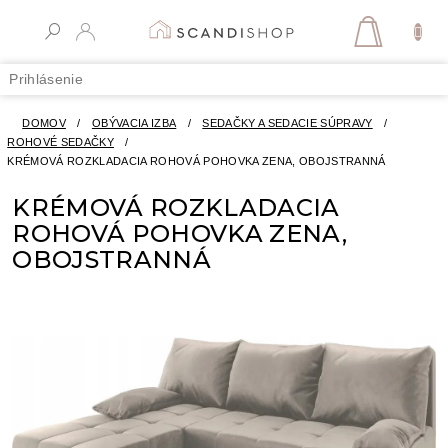
Prejsť
na
NÁKUPN
obsah
KOŠÍK
Prihlásenie
DOMOV
/
OBÝVACIA IZBA
/
SEDAČKY A SEDACIE SÚPRAVY
/
ROHOVÉ SEDAČKY
/
KRÉMOVÁ ROZKLADACIA ROHOVÁ POHOVKA ZENA, OBOJSTRANNÁ
KRÉMOVÁ ROZKLADACIA
ROHOVÁ POHOVKA ZENA,
OBOJSTRANNÁ