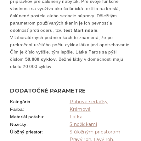
prípravkov pre čalúnený nábytok
. Pre svoje funkčné
vlastnosti sa využíva ako čalúnická textília na kreslá
,
čalúnené postele alebo sedacie súpravy
.
Dôležitým
parametrom používaných tkanín je ich pevnosť a
odolnosť proti oderu
, tzv
.
test Martindale
.
V laboratórnych podmienkach to znamená
, že po
prekročení určitého počtu cyklov látka javí opotrebovanie
.
Čím je číslo vyššie
, tým lepšie
. Látka Paros sa pýši
číslom
50.000 cyklov
. Bežné látky v domácnosti majú
okolo
20
.000 cyklov
.
DODATOČNÉ PARAMETRE
Rohové sedačky
Kategória
:
Krémová
Farba
:
Látka
Materiál poťahu
:
S nožičkami
Nožičky
:
S úložným priestorom
Úložný priestor
:
Pravý roh
,
Ľavý roh
,