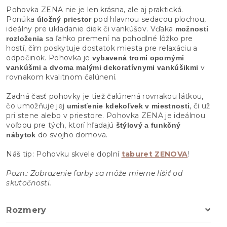
Pohovka ZENA nie je len krásna, ale aj praktická.
Ponúka
pod hlavnou sedacou plochou,
úložný priestor
ideálny pre ukladanie diek či vankúšov. Vďaka
možnosti
sa ľahko premení na pohodlné lôžko pre
rozloženia
hostí, čím poskytuje dostatok miesta pre relaxáciu a
odpočinok. Pohovka je
vybavená tromi opornými
v
vankúšmi a dvoma malými dekoratívnymi vankúšikmi
rovnakom kvalitnom čalúnení.
Zadná časť pohovky je tiež čalúnená rovnakou látkou,
čo umožňuje jej
, či už
umisťenie kdekoľvek v miestnosti
pri stene alebo v priestore. Pohovka ZENA je ideálnou
voľbou pre tých, ktorí hľadajú
štýlový a funkčný
do svojho domova.
nábytok
Náš tip: Pohovku skvele doplní
taburet ZENOVA
!
Pozn.: Zobrazenie farby sa môže mierne líšiť od
skutočnosti.
Rozmery