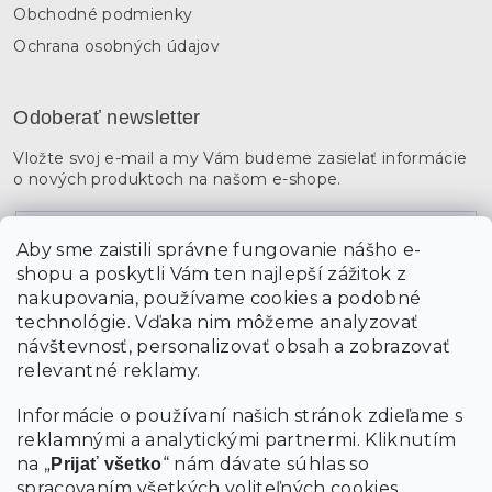
Obchodné podmienky
Ochrana osobných údajov
Odoberať newsletter
Vložte svoj e-mail a my Vám budeme zasielať informácie
o nových produktoch na našom e-shope.
Email
Aby sme zaistili správne fungovanie nášho e-
shopu a poskytli Vám ten najlepší zážitok z
Vložením údajov súhlasíte s
podmienkami ochrany
osobných údajov
nakupovania, používame cookies a podobné
technológie. Vďaka nim môžeme analyzovať
návštevnosť, personalizovať obsah a zobrazovať
PRIHLÁSIŤ SA
relevantné reklamy.
Informácie o používaní našich stránok zdieľame s
reklamnými a analytickými partnermi. Kliknutím
na „
“ nám dávate súhlas so
Prijať všetko
spracovaním všetkých voliteľných cookies.