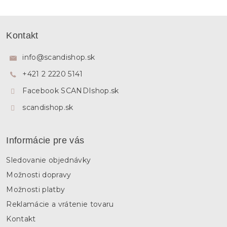
Z
á
Kontakt
p
ä
info
@
scandishop.sk
t
+421 2 2220 5141
i
e
Facebook SCANDIshop.sk
scandishop.sk
Informácie pre vás
Sledovanie objednávky
Možnosti dopravy
Možnosti platby
Reklamácie a vrátenie tovaru
Kontakt