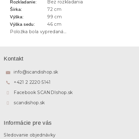
Bez rozkladania
Rozkladanie
:
72 cm
Šírka
:
99 cm
Výška
:
46 cm
Výška sedu
:
Položka bola vypredaná…
Z
á
Kontakt
p
ä
info
@
scandishop.sk
t
+421 2 2220 5141
i
e
Facebook SCANDIshop.sk
scandishop.sk
Informácie pre vás
Sledovanie objednávky