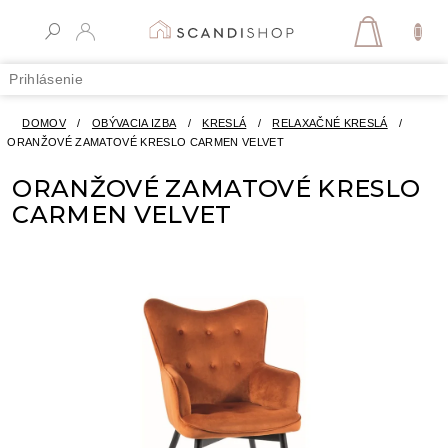
Prejsť
na
NÁKUPN
obsah
KOŠÍK
Prihlásenie
DOMOV
/
OBÝVACIA IZBA
/
KRESLÁ
/
RELAXAČNÉ KRESLÁ
/
ORANŽOVÉ ZAMATOVÉ KRESLO CARMEN VELVET
ORANŽOVÉ ZAMATOVÉ KRESLO
CARMEN VELVET