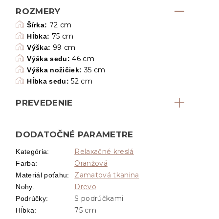
ROZMERY
72 cm
Šírka:
75 cm
Hĺbka:
99 cm
Výška:
46 cm
Výška sedu:
35 cm
Výška nožičiek:
52 cm
Hĺbka sedu:
PREVEDENIE
DODATOČNÉ PARAMETRE
Relaxačné kreslá
Kategória
:
Oranžová
Farba
:
Zamatová tkanina
Materiál poťahu
:
Drevo
Nohy
:
S podrúčkami
Podrúčky
:
75 cm
Hĺbka
: