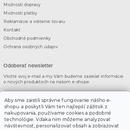
Možnosti dopravy
Možnosti platby
Reklamácie a vrátenie tovaru
Kontakt
Obchodné podmienky
Ochrana osobných údajov
Odoberať newsletter
Vložte svoj e-mail a my Vám budeme zasielať informácie
o nových produktoch na našom e-shope.
Email
Aby sme zaistili správne fungovanie nášho e-
shopu a poskytli Vám ten najlepší zážitok z
Vložením údajov súhlasíte s
podmienkami ochrany
osobných údajov
nakupovania, používame cookies a podobné
technológie. Vďaka nim môžeme analyzovať
návštevnosť, personalizovať obsah a zobrazovať
PRIHLÁSIŤ SA