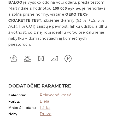
je vysoko odolná voči oderu, prešla testom
BALOO
Martindale s hodnotou
, je nehorľavá
100 000 cyklov
a spĺňa prísne normy, vrátane
OEKO TEX®
. Zloženie tkaniny (93 % PES, 6 %
CIGARETTE TEST
ACR, 1 % COT) zaisťuje pevnosť, ľahkú údržbu a dlhú
životnosť, čo z nej robí ideálnu voľbu pre čalúnenie
nábytku v domácnostiach aj komerčných
priestoroch.
DODATOČNÉ PARAMETRE
Relaxačné kreslá
Kategória
:
Biela
Farba
:
Látka
Materiál poťahu
:
Drevo
Nohy
: