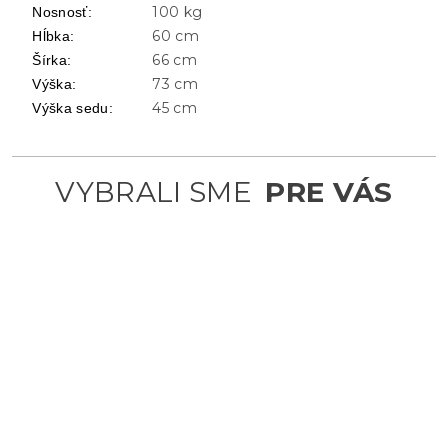
100 kg
Nosnosť
:
60 cm
Hĺbka
:
66 cm
Šírka
:
73 cm
Výška
:
45 cm
Výška sedu
: