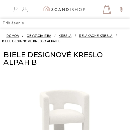
Prejsť
na
NÁKUPN
obsah
KOŠÍK
Prihlásenie
DOMOV
/
OBÝVACIA IZBA
/
KRESLÁ
/
RELAXAČNÉ KRESLÁ
/
BIELE DESIGNOVÉ KRESLO ALPAH B
BIELE DESIGNOVÉ KRESLO
ALPAH B