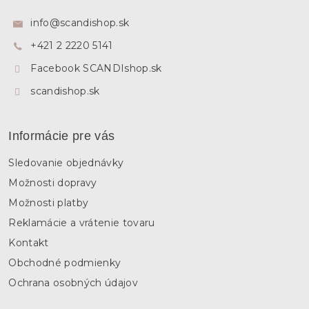
p
ä
info
@
scandishop.sk
t
+421 2 2220 5141
i
e
Facebook SCANDIshop.sk
scandishop.sk
Informácie pre vás
Sledovanie objednávky
Možnosti dopravy
Možnosti platby
Reklamácie a vrátenie tovaru
Kontakt
Obchodné podmienky
Ochrana osobných údajov