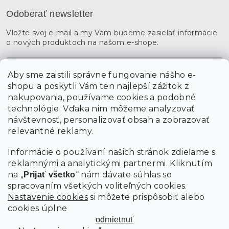
Odoberať newsletter
Vložte svoj e-mail a my Vám budeme zasielať informácie
o nových produktoch na našom e-shope.
Email
Aby sme zaistili správne fungovanie nášho e-
shopu a poskytli Vám ten najlepší zážitok z
Vložením údajov súhlasíte s
podmienkami ochrany
osobných údajov
nakupovania, používame cookies a podobné
technológie. Vďaka nim môžeme analyzovať
návštevnosť, personalizovať obsah a zobrazovať
PRIHLÁSIŤ SA
relevantné reklamy.
Informácie o používaní našich stránok zdieľame s
reklamnými a analytickými partnermi. Kliknutím
na „
“ nám dávate súhlas so
Prijať všetko
spracovaním všetkých voliteľných cookies.
Nastavenie cookies
si môžete prispôsobiť alebo
cookies úplne
odmietnuť