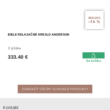
389.10 €
–14 %
BIELE RELAXAČNÉ KRESLO ANDERSON
3 týždne
333.40 €
Do košíka
ZOBRAZIŤ VŠETKY SÚVISIACE PRODUKTY
Z
á
Kontakt