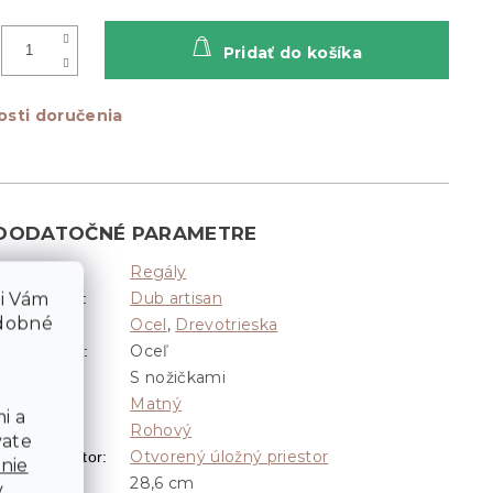
Pridať do košíka
sti doručenia
DODATOČNÉ PARAMETRE
Regály
Kategória
:
li Vám
Dub artisan
Dekor dreva
:
odobné
Ocel
,
Drevotrieska
ateriál
:
Oceľ
Materiál nôh
:
S nožičkami
Nožičky
:
Matný
Povrch
:
i a
Rohový
Tvar
:
vate
Otvorený úložný priestor
ložný priestor
:
nie
28,6 cm
Hĺbka
:
v