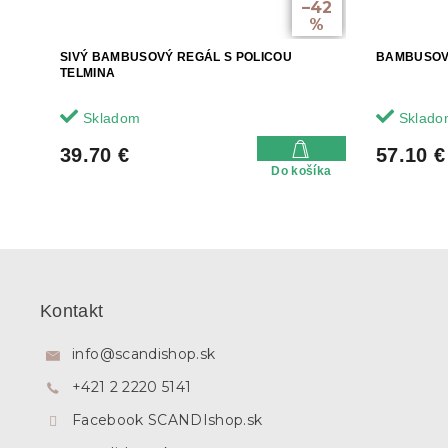
–42
%
SIVÝ BAMBUSOVÝ REGÁL S POLICOU
BAMBUSOV
TELMINA
Skladom
Sklado
39.70 €
57.10 €
Do košíka
Z
á
p
Kontakt
ä
t
info
@
scandishop.sk
i
+421 2 2220 5141
e
Facebook SCANDIshop.sk