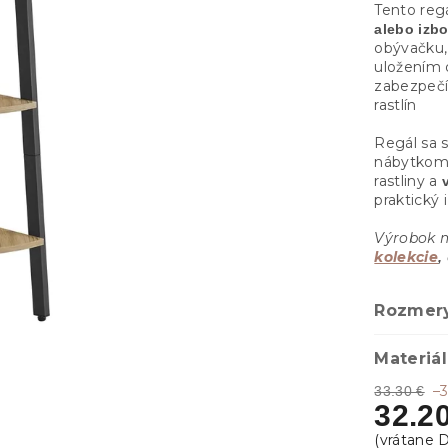
Tento reg
alebo izbo
obývačku,
uložením 
zabezpečí 
rastlín
Regál sa 
nábytkom.
rastliny a
praktický 
Výrobok 
kolekcie
,
Rozmer
Materiál
–
33.30 €
32.2