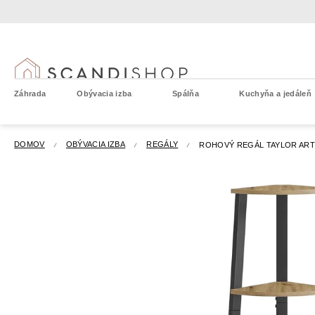
Prejsť
na
obsah
Záhrada
Obývacia izba
Spálňa
Kuchyňa a jedáleň
DOMOV
OBÝVACIA IZBA
REGÁLY
ROHOVÝ REGÁL TAYLOR ARTI