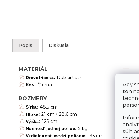
Popis
Diskusia
MATERIÁL
Dub artisan
Drevotrieska:
Aby sm
Čierna
Kov:
ten n
techn
ROZMERY
person
48,5 cm
Šírka:
21 cm / 28,6 cm
Hĺbka:
Inform
125 cm
Výška:
analyt
5 kg
Nosnosť jednej police:
súhlas
33 cm
Vzdialenosť medzi policami:
cooki