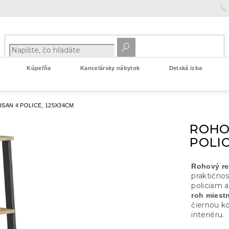
Kúpeľňa
Kancelársky nábytok
Detská izba
SAN 4 POLICE, 125X34CM
ROHO
POLIC
Rohový r
praktično
policiam
roh miest
čiernou k
interiéru.