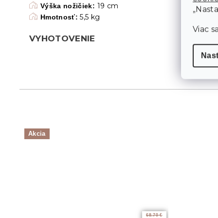
19 cm
Výška nožičiek:
„Nasta
5,5 kg
Hmotnosť:
Viac s
VYHOTOVENIE
Nas
Akcia
68.70 €