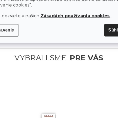
džungľa sa stane oázou pokoja a pohody, kde môžete
venie cookies“.
relaxovať a načerpať novú energiu.
a dozviete v našich
Zásadách používania cookies
P
tavenie
Súh
58.50 €