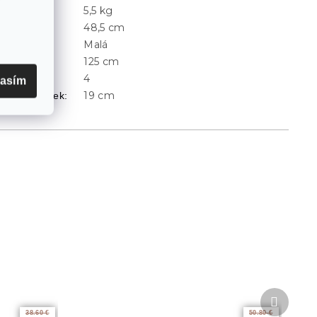
5,5 kg
Hmotnosť
:
48,5 cm
Šírka
:
Malá
Veľkosť
:
125 cm
Výška
:
4
očet políc
:
lasím
19 cm
Výška nožičiek
:
Ďalší
produkt
38.60 €
50.80 €