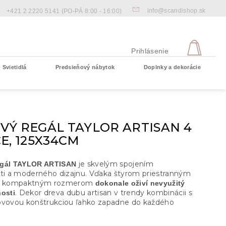
info@scandishop.sk
+421 2 2220 5141
(PO-PÁ 8:00 - 16:00)
NÁKU
KOŠÍ
Prihlásenie
Svietidlá
Predsieňový nábytok
Doplnky a dekorácie
Prázdny košík
VÝ REGÁL TAYLOR ARTISAN 4
E, 125X34CM
je skvelým spojením
egál TAYLOR ARTISAN
sti a moderného dizajnu. Vďaka štyrom priestranným
 a kompaktným rozmerom
dokonale oživí nevyužitý
. Dekor dreva dubu artisan v trendy kombinácii s
nosti
ovovou konštrukciou ľahko zapadne do každého