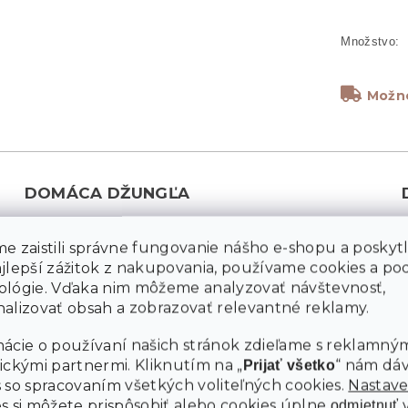
Možno
DOMÁCA DŽUNGĽA
Rastliny v interiéri sú skvelým spôsobom, ako priniesť
do domova kúsok prírody a vytvoriť si vlastnú domácu
e zaistili správne fungovanie nášho e-shopu a poskyt
džungľu. Pomáhajú zlepšovať kvalitu vzduchu,
ajlepší zážitok z nakupovania, používame cookies a p
M
ológie. Vďaka nim môžeme analyzovať návštevnosť,
regulujú vlhkosť a dokonca môžu znížiť hladinu hluku.
alizovať obsah a zobrazovať relevantné reklamy.
Prítomnosť zelene v interiéri má preukázané
pozitívne účinky na našu psychiku – znižuje stres,
ácie o používaní našich stránok zdieľame s reklamným
zvyšuje pohodu a podporuje produktivitu. Tým, že
ickými partnermi. Kliknutím na „
“ nám dá
Prijať všetko
obklopíte svoj domov rastlinami, vytvoríte zdravšie,
Ú
 so spracovaním všetkých voliteľných cookies.
Nastave
príjemnejšie a krajšie prostredie. Vaša domáca
es
si môžete prispôsobiť alebo cookies úplne
odmietnuť