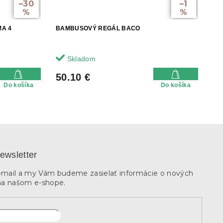
–30
–1
%
%
MA 4
BAMBUSOVÝ REGÁL BACO
Skladom
50.10 €
Do košíka
Do košíka
ewsletter
e-mail a my Vám budeme zasielať informácie o nových
na našom e-shope.