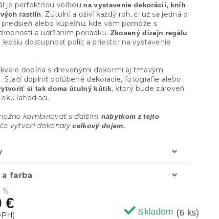
ál je perfektnou voľbou
na vystavenie dekorácií, kníh
. Zútulní a oživí každý roh, či už sa jedná o
vých rastlín
 predsieň alebo kúpeľňu, kde vám pomôže s
drobností a udržaním poriadku.
Zkosený dizajn regálu
lepšiu dostupnosť políc a priestor na vystavenie
skvele dopĺňa s drevenými dekormi aj tmavým
 Stačí doplniť obľúbené dekorácie, fotografie alebo
, ktorý bude zároveň
vytvoriť si tak doma útulný kútik
i oku lahodiaci.
možno kombinovať s ďalším
nábytkom z tejto
čo vytvorí dokonalý
celkový dojem.
y
 a farba
3 %
0 €
Skladom
(6 ks)