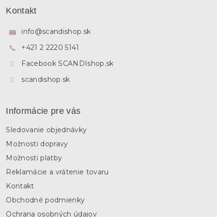
á
Kontakt
p
ä
info
@
scandishop.sk
t
+421 2 2220 5141
i
e
Facebook SCANDIshop.sk
scandishop.sk
Informácie pre vás
Sledovanie objednávky
Možnosti dopravy
Možnosti platby
Reklamácie a vrátenie tovaru
Kontakt
Obchodné podmienky
Ochrana osobných údajov