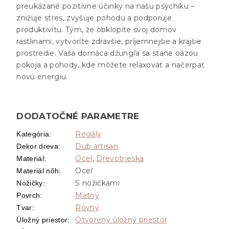
preukázané pozitívne účinky na našu psychiku –
znižuje stres, zvyšuje pohodu a podporuje
produktivitu. Tým, že obklopíte svoj domov
rastlinami, vytvoríte zdravšie, príjemnejšie a krajšie
prostredie. Vaša domáca džungľa sa stane oázou
pokoja a pohody, kde môžete relaxovať a načerpať
novú energiu.
DODATOČNÉ PARAMETRE
Regály
Kategória
:
Dub artisan
Dekor dreva
:
Ocel
,
Drevotrieska
Materiál
:
Oceľ
Materiál nôh
:
S nožičkami
Nožičky
:
Matný
Povrch
:
Rovný
Tvar
:
Otvorený úložný priestor
Úložný priestor
: