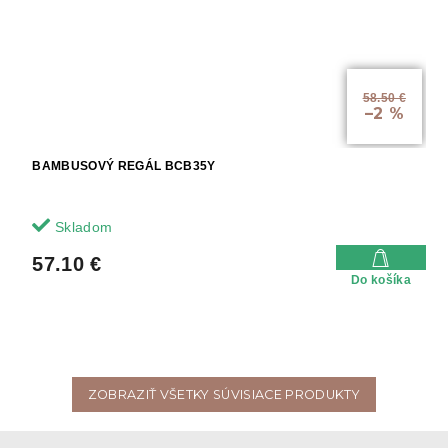
58.50 €
–2 %
BAMBUSOVÝ REGÁL BCB35Y
Skladom
57.10 €
Do košíka
ZOBRAZIŤ VŠETKY SÚVISIACE PRODUKTY
Z