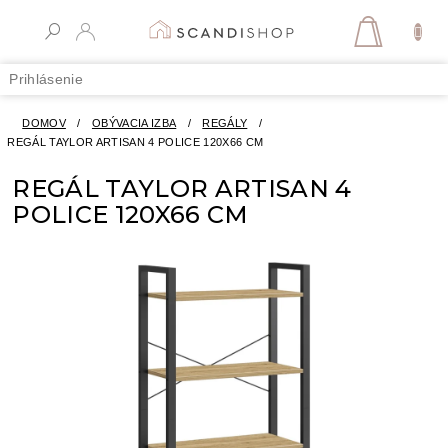
Prejsť
na
NÁKUPN
obsah
KOŠÍK
Prihlásenie
DOMOV
/
OBÝVACIA IZBA
/
REGÁLY
/
REGÁL TAYLOR ARTISAN 4 POLICE 120X66 CM
REGÁL TAYLOR ARTISAN 4
POLICE 120X66 CM