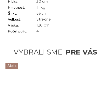
30 cm
Hĺbka
:
11 kg
Hmotnosť
:
66 cm
Šírka
:
Stredné
Veľkosť
:
120 cm
Výška
:
4
Počet políc
:
Akcia