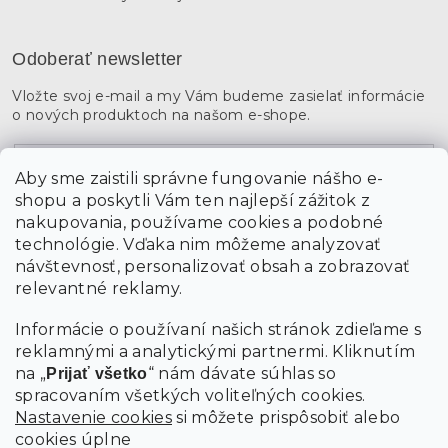
Odoberať newsletter
Vložte svoj e-mail a my Vám budeme zasielať informácie
o nových produktoch na našom e-shope.
Email
Aby sme zaistili správne fungovanie nášho e-
shopu a poskytli Vám ten najlepší zážitok z
Vložením údajov súhlasíte s
podmienkami ochrany
osobných údajov
nakupovania, používame cookies a podobné
technológie. Vďaka nim môžeme analyzovať
návštevnosť, personalizovať obsah a zobrazovať
PRIHLÁSIŤ SA
relevantné reklamy.
Informácie o používaní našich stránok zdieľame s
reklamnými a analytickými partnermi. Kliknutím
na „
“ nám dávate súhlas so
Prijať všetko
spracovaním všetkých voliteľných cookies.
Nastavenie cookies
si môžete prispôsobiť alebo
cookies úplne