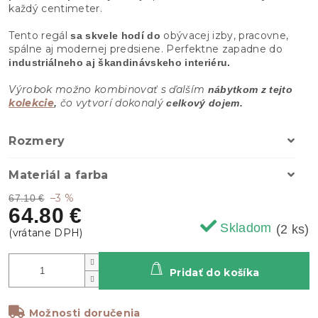
každý centimeter.
Tento regál
obývacej izby, pracovne,
sa skvele hodí do
spálne aj modernej predsiene. Perfektne zapadne do
industriálneho aj škandinávskeho interiéru.
Výrobok možno kombinovať s ďalším
nábytkom z tejto
kolekcie
čo vytvorí dokonalý
,
celkový dojem.
Rozmery
Materiál a farba
–3 %
67.10 €
64.80 €
Skladom
(2 ks)
Pridať do košíka
Možnosti doručenia