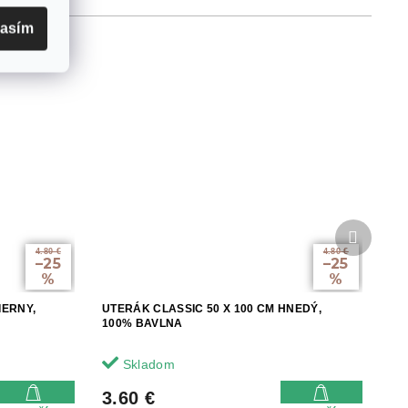
lasím
Ďalší
produkt
4.80 €
4.80 €
–25
–25
%
%
IERNY,
UTERÁK CLASSIC 50 X 100 CM HNEDÝ,
100% BAVLNA
Skladom
3.60 €