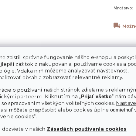
Možno
e zaistili správne fungovanie nášho e-shopu a poskyt
ajlepší zážitok z nakupovania, používame cookies a p
ológie. Vďaka nim môžeme analyzovať návštevnosť,
alizovať obsah a zobrazovať relevantné reklamy.
M
ácie o používaní našich stránok zdieľame s reklamným
ickými partnermi. Kliknutím na „
“ nám dá
Prijať všetko
 so spracovaním všetkých voliteľných cookies.
Nastave
es
si môžete prispôsobiť alebo cookies úplne
odmietnuť
venie cookies“.
a dozviete v našich
Zásadách používania cookies