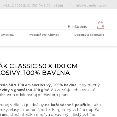
info@scandishop.sk
+421 2 2220 5141
(PO-PÁ 8:00 - 16:00)
NÁKU
KOŠÍ
Prihlásenie
Svietidlá
Predsieňový nábytok
Doplnky a dekorácie
Prázdny košík
K CLASSIC 50 X 100 CM
OSIVÝ, 100% BAVLNA
je vyrobený
ssic 50 x 100 cm svetlosivý, 100% bavlna
, čo zaisťuje jeho vysokú
avlny s gramážou 400 g/m²
kkosť a odolnosť aj pri častom praní.
dnej veľkosti je ideálny
– ako
na každodenné použitie
ruky, vlasy alebo pri športe. Elegantný vzhľad dopĺňa
, ktorá uteráku dodáva upravený a čistý vzhľad.
dúra