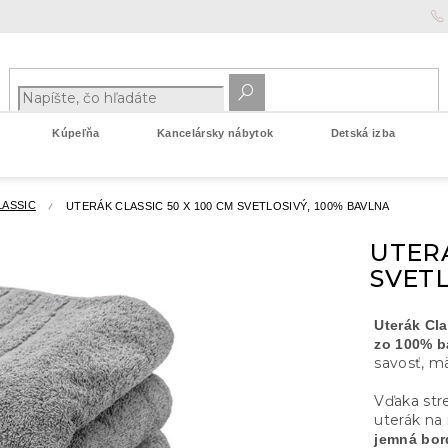
Kúpeľňa
Kancelársky nábytok
Detská izba
LASSIC
UTERÁK CLASSIC 50 X 100 CM SVETLOSIVÝ, 100% BAVLNA
UTERÁ
SVETL
Uterák Cla
zo 100% b
savosť, mä
Vďaka stre
uterák na 
jemná bor