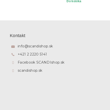
Do košíka
Z
á
p
Kontakt
ä
t
info
@
scandishop.sk
i
+421 2 2220 5141
e
Facebook SCANDIshop.sk
scandishop.sk