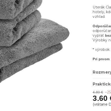
Uterák Cla
hotely, kd
vzhľad.
Odporúčan
odporúčam
vyprať
be
Výrobky ne
* výrobok 
Pri prvom
Rozmery
Praktick
–2
4.80 €
3.60 