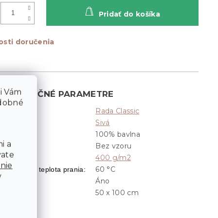
Pridať do košíka
sti doručenia
li Vám
DODATOČNÉ PARAMETRE
odobné
Rada Classic
Kategória
:
Sivá
Farba
:
100% bavlna
ateriál
:
i a
Bez vzoru
Vzor
:
vate
400 g/m2
Gramáž
:
nie
60 °C
Odporúčaná teplota prania
:
v
Áno
Pútko
:
50 x 100 cm
Rozmery
: