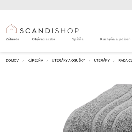
Prejsť
na
obsah
Záhrada
Obývacia izba
Spálňa
Kuchyňa a jedáleň
DOMOV
KÚPEĽŇA
UTERÁKY A OSUŠKY
UTERÁKY
RADA C