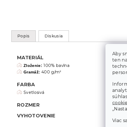
Popis
Diskusia
Aby sm
MATERIÁL
ten n
100% bavlna
techn
Zloženie:
person
400 g/m²
Gramáž:
Inform
FARBA
analyt
Svetlosivá
súhlas
cooki
ROZMER
„Nasta
VYHOTOVENIE
Viac s