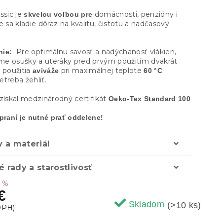
ssic je
domácnosti, penzióny i
skvelou voľbou pre
e sa kladie dôraz na kvalitu, čistotu a nadčasový
Pre optimálnu savosť a nadýchanosť vlákien,
ie:
e osušky a uteráky pred prvým použitím dvakrát
použitia
pri maximálnej teplote
.
z
aviváže
60 °C
treba žehliť.
získal medzinárodný certifikát
Oeko-Tex Standard 100
 praní je nutné prať oddelene!
 a materiál
é rady a starostlivosť
5 %
€
Skladom
(>10 ks)