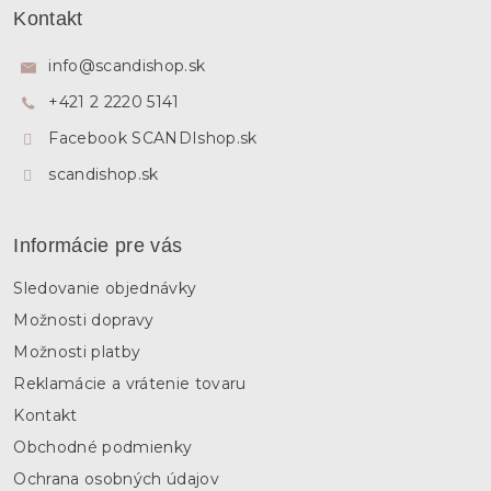
á
Kontakt
p
ä
info
@
scandishop.sk
t
+421 2 2220 5141
i
e
Facebook SCANDIshop.sk
scandishop.sk
Informácie pre vás
Sledovanie objednávky
Možnosti dopravy
Možnosti platby
Reklamácie a vrátenie tovaru
Kontakt
Obchodné podmienky
Ochrana osobných údajov