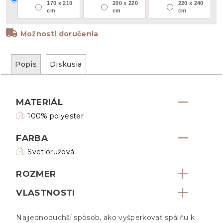
170 x 210
200 x 220
220 x 240
cm
cm
cm
Možnosti doručenia
Popis
Diskusia
MATERIÁL
100% polyester
FARBA
Svetloružová
ROZMER
VLASTNOSTI
Najjednoduchší spôsob, ako vyšperkovať spálňu k