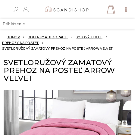
Prejsť
na
NÁKUPN
obsah
KOŠÍK
Prihlásenie
DOMOV
/
DOPLNKY A DEKORÁCIE
/
BYTOVÝ TEXTIL
/
PREHOZY NA POSTEĽ
/
SVETLORUŽOVÝ ZAMATOVÝ PREHOZ NA POSTEĽ ARROW VELVET
SVETLORUŽOVÝ ZAMATOVÝ
PREHOZ NA POSTEĽ ARROW
VELVET