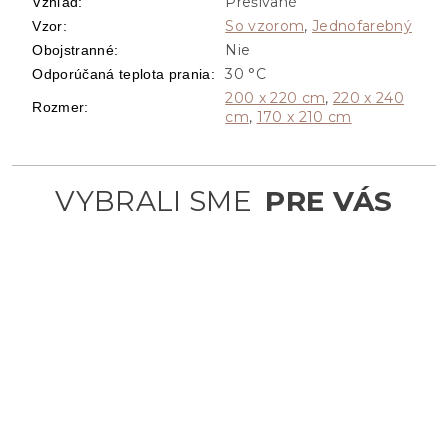
Prešívané
Vzhľad
:
So vzorom
,
Jednofarebný
Vzor
:
Nie
Obojstranné
:
30 °C
Odporúčaná teplota prania
:
200 x 220 cm
,
220 x 240
Rozmer
:
cm
,
170 x 210 cm