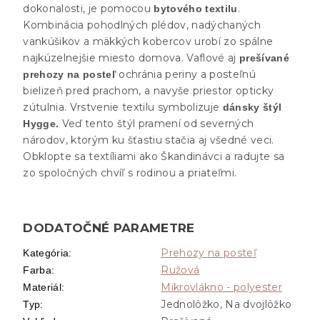
dokonalosti, je pomocou
.
bytového textilu
Kombinácia pohodlných plédov, nadýchaných
vankúšikov a mäkkých kobercov urobí zo spálne
najkúzelnejšie miesto domova. Vaflové aj
prešívané
ochránia periny a posteľnú
prehozy na posteľ
bielizeň pred prachom, a navyše priestor opticky
zútulnia. Vrstvenie textilu symbolizuje
dánsky štýl
Veď tento štýl pramení od severných
Hygge.
národov, ktorým ku šťastiu stačia aj všedné veci.
Obklopte sa textíliami ako Škandinávci a radujte sa
zo spoločných chvíľ s rodinou a priateľmi.
DODATOČNÉ PARAMETRE
Prehozy na posteľ
Kategória
:
Ružová
Farba
:
Mikrovlákno - polyester
Materiál
:
Jednolôžko, Na dvojlôžko
Typ
: