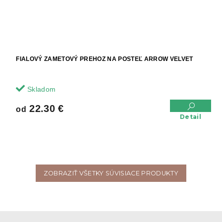
FIALOVÝ ZAMETOVÝ PREHOZ NA POSTEĽ ARROW VELVET
Skladom
22.30 €
od
Detail
ZOBRAZIŤ VŠETKY SÚVISIACE PRODUKTY
Z