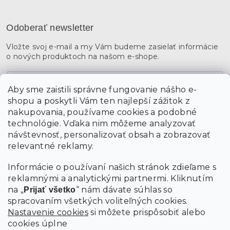
Odoberať newsletter
Vložte svoj e-mail a my Vám budeme zasielať informácie
o nových produktoch na našom e-shope.
Email
Aby sme zaistili správne fungovanie nášho e-
shopu a poskytli Vám ten najlepší zážitok z
Vložením údajov súhlasíte s
podmienkami ochrany
osobných údajov
nakupovania, používame cookies a podobné
technológie. Vďaka nim môžeme analyzovať
návštevnosť, personalizovať obsah a zobrazovať
PRIHLÁSIŤ SA
relevantné reklamy.
Informácie o používaní našich stránok zdieľame s
reklamnými a analytickými partnermi. Kliknutím
na „
“ nám dávate súhlas so
Prijať všetko
spracovaním všetkých voliteľných cookies.
Nastavenie cookies
si môžete prispôsobiť alebo
cookies úplne