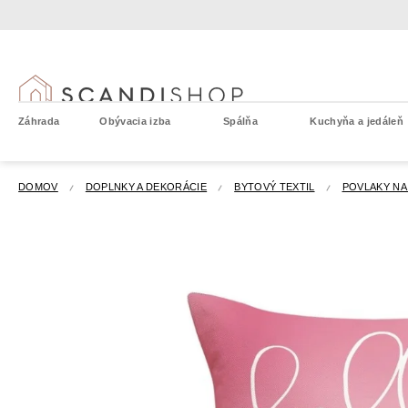
Prejsť
na
obsah
Záhrada
Obývacia izba
Spálňa
Kuchyňa a jedáleň
DOMOV
DOPLNKY A DEKORÁCIE
BYTOVÝ TEXTIL
POVLAKY NA