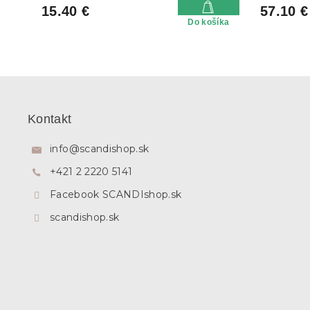
15.40 €
57.10 €
Do košíka
Z
á
p
Kontakt
ä
t
info
@
scandishop.sk
i
+421 2 2220 5141
e
Facebook SCANDIshop.sk
scandishop.sk