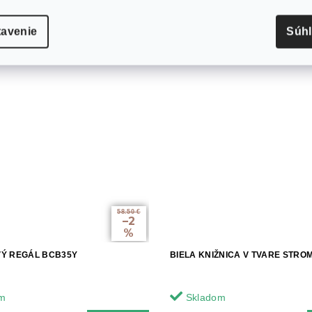
tavenie
Súh
58.50 €
–2
%
Ý REGÁL BCB35Y
BIELA KNIŽNICA V TVARE STRO
m
Skladom