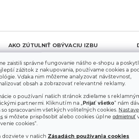
AKO ZÚTULNIŤ OBÝVACIU IZBU
Vytvoriť príjemnú atmosféru vo vašej obývacej izbe
e zaistili správne fungovanie nášho e-shopu a poskyt
nemusí byť zložité. Stačí niekoľko dekoratívnych
ajlepší zážitok z nakupovania, používame cookies a p
prvkov, ktoré priestor oživia a dodajú mu osobitý štýl.
M
ológie. Vďaka nim môžeme analyzovať návštevnosť,
s krásnymi vzormi, jemné
alebo
Vankúše
prehozy
alizovať obsah a zobrazovať relevantné reklamy.
žiarivé
dokážu ľahko pridať pocit
sviečky a dekorácie
tepla a pohody. Nebojte sa experimentovať s farbami
ácie o používaní našich stránok zdieľame s reklamným
a textúrami – kombinácia kontrastných i zladených
ickými partnermi. Kliknutím na „
“ nám dá
Prijať všetko
tónov dodá miestnosti
. Kľúčom k
jedinečný charakter
 so spracovaním všetkých voliteľných cookies.
Nastave
úspechu je nájsť rovnováhu medzi funkčnosťou a
es
si môžete prispôsobiť alebo cookies úplne
odmietnuť
estetikou, aby vaša izba pôsobila útulne, ale zároveň
venie cookies“.
prakticky.
a dozviete v našich
Zásadách používania cookies