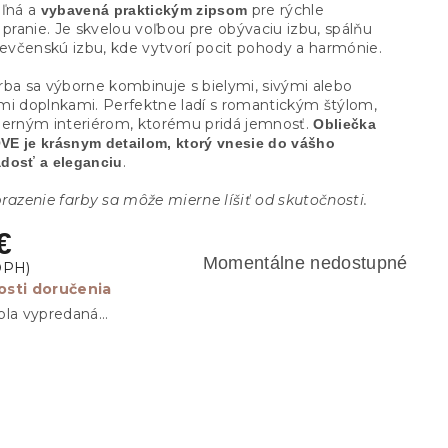
eľná a
pre rýchle
vybavená praktickým zipsom
 pranie. Je skvelou voľbou pre obývaciu izbu, spálňu
ievčenskú izbu, kde vytvorí pocit pohody a harmónie.
rba sa výborne kombinuje s bielymi, sivými alebo
mi doplnkami. Perfektne ladí s romantickým štýlom,
derným interiérom, ktorému pridá jemnosť.
Obliečka
E je krásnym detailom, ktorý vnesie do vášho
.
dosť a eleganciu
razenie farby sa môže mierne líšiť od skutočnosti.
€
Momentálne nedostupné
sti doručenia
ola vypredaná…