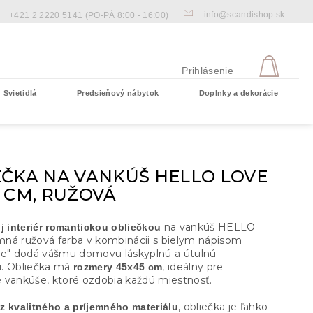
info@scandishop.sk
+421 2 2220 5141
(PO-PÁ 8:00 - 16:00)
NÁKU
KOŠÍ
Prihlásenie
Svietidlá
Predsieňový nábytok
Doplnky a dekorácie
Prázdny košík
EČKA NA VANKÚŠ HELLO LOVE
 CM, RUŽOVÁ
na vankúš HELLO
j interiér romantickou obliečkou
ná ružová farba v kombinácii s bielym nápisom
ve" dodá vášmu domovu láskyplnú a útulnú
. Obliečka má
, ideálny pre
rozmery 45x45 cm
 vankúše, ktoré ozdobia každú miestnosť.
á
, obliečka je ľahko
z kvalitného a príjemného materiálu