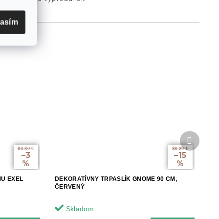
lasím
Ďalší
produkt
63.80 €
36.20 €
–3
–15
%
%
MU EXEL
DEKORATÍVNY TRPASLÍK GNOME 90 CM,
ČERVENÝ
Skladom