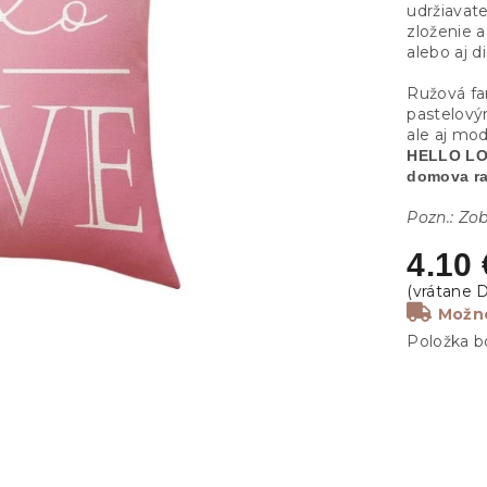
udržiavat
zloženie a
alebo aj d
Ružová fa
pastelový
ale aj mo
HELLO LOV
domova ra
Pozn.: Zob
4.10 
Možno
Položka b