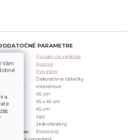
DODATOČNÉ PARAMETRE
Povlaky na vankúše
Kategória
:
li Vám
Ružová
Farba
:
odobné
Polyester
ateriál
:
Dekoratívne obliečky
Typ
:
Interiérové
Umiestnenie
:
45 cm
Dĺžka
:
i a
45 x 45 cm
Rozmer
:
vate
45 cm
Šírka
:
nie
zips
Zapínanie
:
v
Jednofarebný
Motív
:
Štvorcový
Tvar vankúšov
:
Položka bola vypredaná…