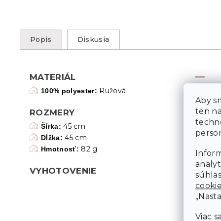
Popis
Diskusia
MATERIÁL
Ružová
100% polyester:
Aby sm
ten n
ROZMERY
techn
45 cm
Šírka:
person
45 cm
Dĺžka:
82 g
Hmotnosť:
Inform
analyt
VYHOTOVENIE
súhlas
cooki
„Nasta
Viac s