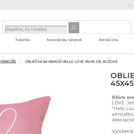
Kúpeľňa
Kancelársky nábytok
Detská izba
 VANKÚŠE
OBLIEČKA NA VANKÚŠ HELLO LOVE 45X45 CM, RUŽOVÁ
OBLI
45X45
Oživte svo
LOVE. Jem
"Hello Lo
atmosféru
dekoračné
Vyroben