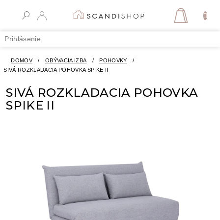
Prejsť
na
NÁKUPN
obsah
KOŠÍK
Prihlásenie
DOMOV
/
OBÝVACIA IZBA
/
POHOVKY
/
SIVÁ ROZKLADACIA POHOVKA SPIKE II
SIVÁ ROZKLADACIA POHOVKA
SPIKE II