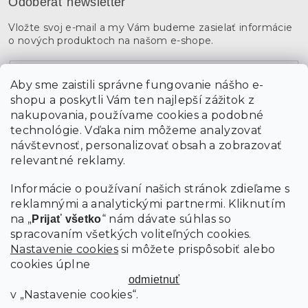
Odoberať newsletter
Vložte svoj e-mail a my Vám budeme zasielať informácie
o nových produktoch na našom e-shope.
Email
Aby sme zaistili správne fungovanie nášho e-
shopu a poskytli Vám ten najlepší zážitok z
Vložením údajov súhlasíte s
podmienkami ochrany
osobných údajov
nakupovania, používame cookies a podobné
technológie. Vďaka nim môžeme analyzovať
návštevnosť, personalizovať obsah a zobrazovať
PRIHLÁSIŤ SA
relevantné reklamy.
Informácie o používaní našich stránok zdieľame s
reklamnými a analytickými partnermi. Kliknutím
na „
“ nám dávate súhlas so
Prijať všetko
spracovaním všetkých voliteľných cookies.
Nastavenie cookies
si môžete prispôsobiť alebo
cookies úplne
odmietnuť
v „Nastavenie cookies“.