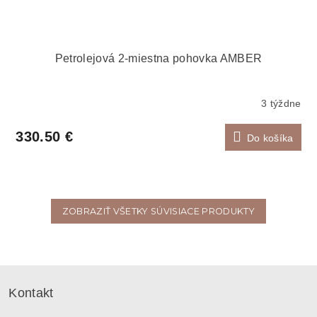
Petrolejová 2-miestna pohovka AMBER
3 týždne
330.50 €
Do košíka
ZOBRAZIŤ VŠETKY SÚVISIACE PRODUKTY
Z
á
Kontakt
p