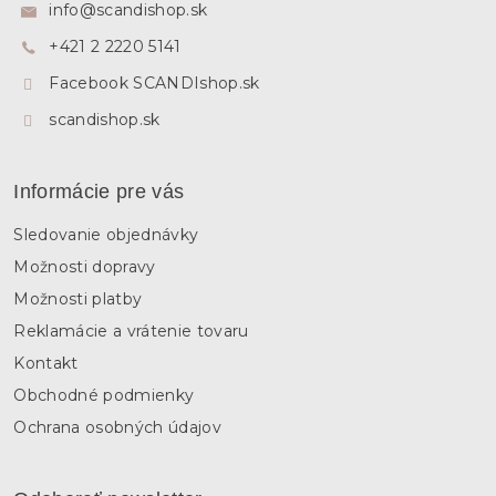
ä
info
@
scandishop.sk
t
+421 2 2220 5141
i
e
Facebook SCANDIshop.sk
scandishop.sk
Informácie pre vás
Sledovanie objednávky
Možnosti dopravy
Možnosti platby
Reklamácie a vrátenie tovaru
Kontakt
Obchodné podmienky
Ochrana osobných údajov