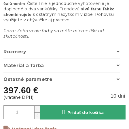
. Čisté línie a jednoduché vyhotovenie je
čalúnením
doplnené o dva vankúšiky. Trendovú
sivú farbu
ľahko
s ostatným nábytkom v izbe. Pohovku
skombinujete
využijete v obývačke aj pracovni.
Pozn.: Zobrazenie farby sa môže mierne líšiť od
skutočnosti.
Rozmery
Materiál a farba
Ostatné parametre
397.60 €
10 dní
Pridať do košíka
Možnosti doručenia