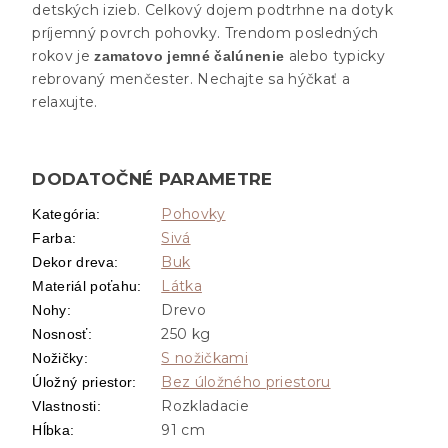
detských izieb. Celkový dojem podtrhne na dotyk
príjemný povrch pohovky. Trendom posledných
rokov je
alebo typicky
zamatovo jemné čalúnenie
rebrovaný menčester. Nechajte sa hýčkať a
relaxujte.
DODATOČNÉ PARAMETRE
Pohovky
Kategória
:
Sivá
Farba
:
Buk
Dekor dreva
:
Látka
Materiál poťahu
:
Drevo
Nohy
:
250 kg
Nosnosť
:
S nožičkami
Nožičky
:
Bez úložného priestoru
Úložný priestor
:
Rozkladacie
Vlastnosti
:
91 cm
Hĺbka
: