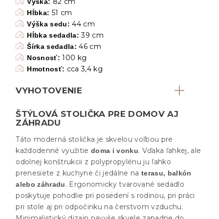
82 cm
Výška:
51 cm
Hĺbka:
44 cm
Výška sedu:
39 cm
Hĺbka sedadla:
46 cm
Šírka sedadla:
100 kg
Nosnosť:
cca 3,4 kg
Hmotnosť:
VYHOTOVENIE
ŠTÝLOVÁ STOLIČKA PRE DOMOV AJ
ZÁHRADU
Táto moderná stolička je skvelou voľbou pre
každodenné využitie
. Vďaka ľahkej, ale
doma i vonku
odolnej konštrukcii z polypropylénu ju ľahko
prenesiete z kuchyne či jedálne na
terasu, balkón
. Ergonomicky tvarované sedadlo
alebo záhradu
poskytuje pohodlie pri posedení s rodinou, pri práci
pri stole aj pri odpočinku na čerstvom vzduchu.
Minimalistický dizajn navyše skvele zapadne do