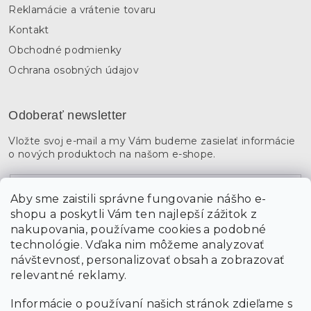
Reklamácie a vrátenie tovaru
Kontakt
Obchodné podmienky
Ochrana osobných údajov
Odoberať newsletter
Vložte svoj e-mail a my Vám budeme zasielať informácie
o nových produktoch na našom e-shope.
Email
Aby sme zaistili správne fungovanie nášho e-
shopu a poskytli Vám ten najlepší zážitok z
Vložením údajov súhlasíte s
podmienkami ochrany
osobných údajov
nakupovania, používame cookies a podobné
technológie. Vďaka nim môžeme analyzovať
návštevnosť, personalizovať obsah a zobrazovať
PRIHLÁSIŤ SA
relevantné reklamy.
Informácie o používaní našich stránok zdieľame s