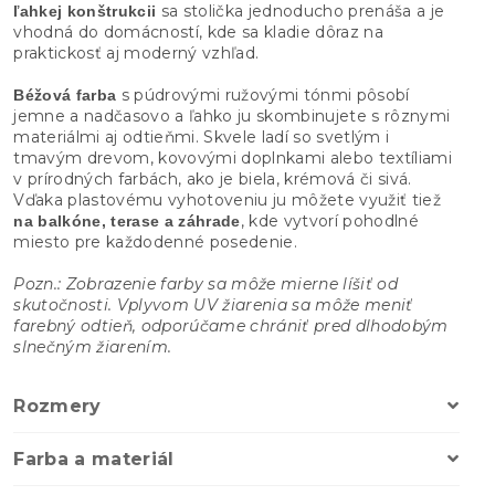
sa stolička jednoducho prenáša a je
ľahkej konštrukcii
vhodná do domácností, kde sa kladie dôraz na
praktickosť aj moderný vzhľad.
s púdrovými ružovými tónmi pôsobí
Béžová farba
jemne a nadčasovo a ľahko ju skombinujete s rôznymi
materiálmi aj odtieňmi. Skvele ladí so svetlým i
tmavým drevom, kovovými doplnkami alebo textíliami
v prírodných farbách, ako je biela, krémová či sivá.
Vďaka plastovému vyhotoveniu ju môžete využiť tiež
, kde vytvorí pohodlné
na balkóne, terase a záhrade
miesto pre každodenné posedenie.
Pozn.: Zobrazenie farby sa môže mierne líšiť od
skutočnosti. Vplyvom UV žiarenia sa môže meniť
farebný odtieň, odporúčame chrániť pred dlhodobým
slnečným žiarením.
Rozmery
Farba a materiál