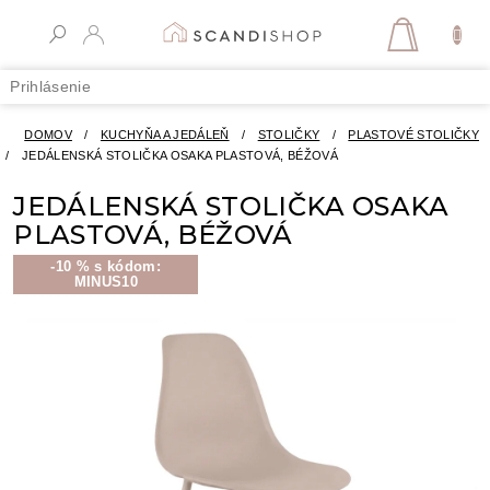
Prejsť
na
NÁKUPN
obsah
KOŠÍK
Prihlásenie
DOMOV
/
KUCHYŇA A JEDÁLEŇ
/
STOLIČKY
/
PLASTOVÉ STOLIČKY
/
JEDÁLENSKÁ STOLIČKA OSAKA PLASTOVÁ, BÉŽOVÁ
JEDÁLENSKÁ STOLIČKA OSAKA
PLASTOVÁ, BÉŽOVÁ
-10 % s kódom:
MINUS10