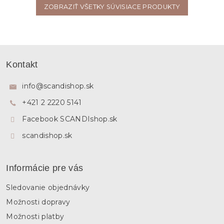
ZOBRAZIŤ VŠETKY SÚVISIACE PRODUKTY
Z
á
Kontakt
p
ä
info
@
scandishop.sk
t
+421 2 2220 5141
i
e
Facebook SCANDIshop.sk
scandishop.sk
Informácie pre vás
Sledovanie objednávky
Možnosti dopravy
Možnosti platby