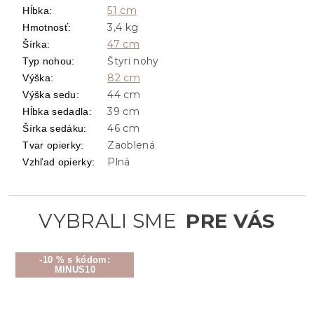
51 cm
Hĺbka
:
3,4 kg
Hmotnosť
:
47 cm
Šírka
:
Štyri nohy
Typ nohou
:
82 cm
Výška
:
44 cm
Výška sedu
:
39 cm
Hĺbka sedadla
:
46 cm
Šírka sedáku
:
Zaoblená
Tvar opierky
:
Plná
Vzhľad opierky
:
-10 % s kódom:
MINUS10