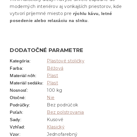
moderných interiérov aj vonkajších priestorov, kde
vytvorí príjemné miesto pre
rýchlu kávu, letné
.
posedenie alebo relaxáciu na slnku
DODATOČNÉ PARAMETRE
Plastové stoličky
Kategória
:
Béžová
Farba
:
Plast
Materiál nôh
:
Plast
Materiál sedáku
:
100 kg
Nosnosť
:
Nie
Otočné
:
Bez podrúčok
Podrúčky
:
Bez polstrovania
Poťah
:
Kusové
Sady
:
Klasický
Vzhľad
:
Jednofarebný
Vzor
: