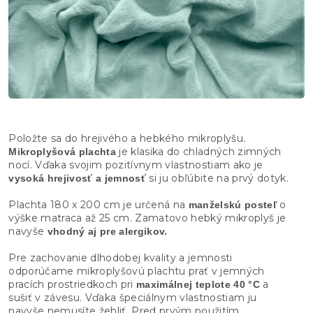
Položte sa do hrejivého a hebkého mikroplyšu.
je klasika do chladných zimných
Mikroplyšová plachta
nocí. Vďaka svojim pozitívnym vlastnostiam ako je
si ju obľúbite na prvý dotyk.
vysoká hrejivosť a jemnosť
Plachta 180 x 200 cm je určená na
o
manželskú posteľ
výške matraca až 25 cm. Zamatovo hebký mikroplyš je
navyše
vhodný aj pre alergikov.
Pre zachovanie dlhodobej kvality a jemnosti
odporúčame mikroplyšovú plachtu prať v jemných
pracích prostriedkoch pri
a
maximálnej teplote 40 °C
sušiť v závesu. Vďaka špeciálnym vlastnostiam ju
navyše nemusíte žehliť. Pred prvým použitím