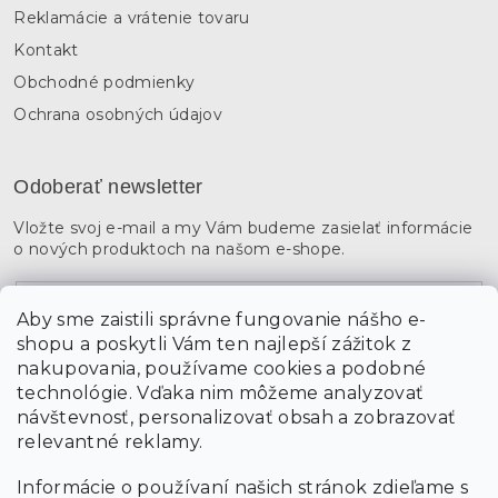
Reklamácie a vrátenie tovaru
Kontakt
Obchodné podmienky
Ochrana osobných údajov
Odoberať newsletter
Vložte svoj e-mail a my Vám budeme zasielať informácie
o nových produktoch na našom e-shope.
Email
Aby sme zaistili správne fungovanie nášho e-
shopu a poskytli Vám ten najlepší zážitok z
Vložením údajov súhlasíte s
podmienkami ochrany
osobných údajov
nakupovania, používame cookies a podobné
technológie. Vďaka nim môžeme analyzovať
návštevnosť, personalizovať obsah a zobrazovať
PRIHLÁSIŤ SA
relevantné reklamy.
Informácie o používaní našich stránok zdieľame s