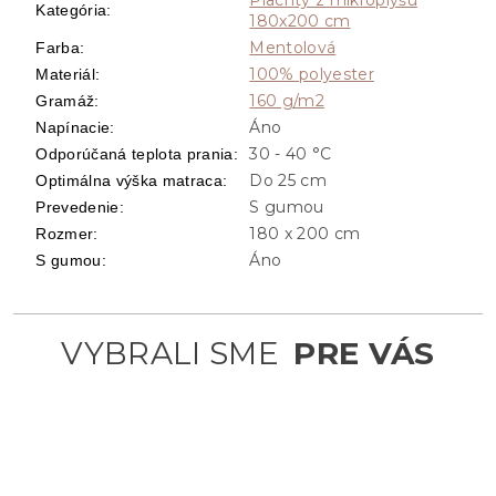
Kategória
:
180x200 cm
Mentolová
Farba
:
100% polyester
Materiál
:
160 g/m2
Gramáž
:
Áno
Napínacie
:
30 - 40 °C
Odporúčaná teplota prania
:
Do 25 cm
Optimálna výška matraca
:
S gumou
Prevedenie
:
180 x 200 cm
Rozmer
:
Áno
S gumou
: