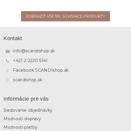
ZOBRAZIŤ VŠETKY SÚVISIACE PRODUKTY
Z
á
Kontakt
p
ä
info
@
scandishop.sk
t
+421 2 2220 5141
i
e
Facebook SCANDIshop.sk
scandishop.sk
Informácie pre vás
Sledovanie objednávky
Možnosti dopravy
Možnosti platby