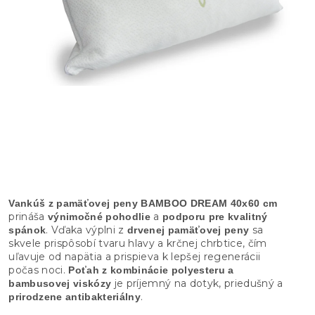
Vankúš z pamäťovej peny BAMBOO DREAM 40x60 cm
prináša
a
výnimočné pohodlie
podporu pre kvalitný
. Vďaka výplni z
sa
spánok
drvenej pamäťovej peny
skvele prispôsobí tvaru hlavy a krčnej chrbtice, čím
uľavuje od napätia a prispieva k lepšej regenerácii
počas noci.
Poťah z kombinácie polyesteru a
je príjemný na dotyk, priedušný a
bambusovej viskózy
.
prirodzene antibakteriálny