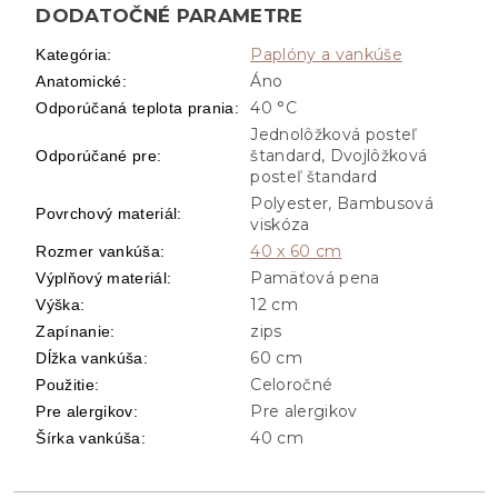
DODATOČNÉ PARAMETRE
Paplóny a vankúše
Kategória
:
Áno
Anatomické
:
40 °C
Odporúčaná teplota prania
:
Jednolôžková posteľ
štandard, Dvojlôžková
Odporúčané pre
:
posteľ štandard
Polyester, Bambusová
Povrchový materiál
:
viskóza
40 x 60 cm
Rozmer vankúša
:
Pamäťová pena
Výplňový materiál
:
12 cm
Výška
:
zips
Zapínanie
:
60 cm
Dĺžka vankúša
:
Celoročné
Použitie
:
Pre alergikov
Pre alergikov
:
40 cm
Šírka vankúša
: