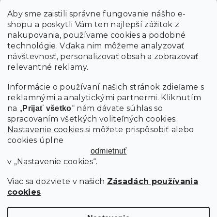
Email
Aby sme zaistili správne fungovanie nášho e-
shopu a poskytli Vám ten najlepší zážitok z
Vložením údajov súhlasíte s
podmienkami ochrany
osobných údajov
nakupovania, používame cookies a podobné
technológie. Vďaka nim môžeme analyzovať
návštevnosť, personalizovať obsah a zobrazovať
PRIHLÁSIŤ SA
relevantné reklamy.
Informácie o používaní našich stránok zdieľame s
reklamnými a analytickými partnermi. Kliknutím
na „
“ nám dávate súhlas so
Prijať všetko
spracovaním všetkých voliteľných cookies.
Nastavenie cookies
si môžete prispôsobiť alebo
cookies úplne
odmietnuť
v „Nastavenie cookies“.
Viac sa dozviete v našich
Zásadách používania
cookies
Copyright 2026
SCANDIshop.sk
. Všetky práva vyhradené.
Upraviť nastavenie cookies