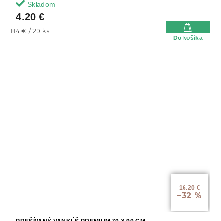
Skladom
4.20 €
Jednotková
84 € / 20 ks
Do košíka
cena:
16.20 €
–32 %