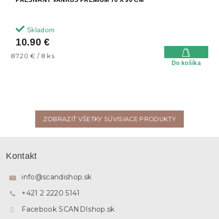
PREŠÍVANÝ VANKÚŠ PREMIUM 70 X 90 CM
Skladom
10.90 €
Jednotková
87.20 € / 8 ks
Do košíka
cena:
ZOBRAZIŤ VŠETKY SÚVISIACE PRODUKTY
Z
á
Kontakt
p
ä
info
@
scandishop.sk
t
+421 2 2220 5141
i
e
Facebook SCANDIshop.sk