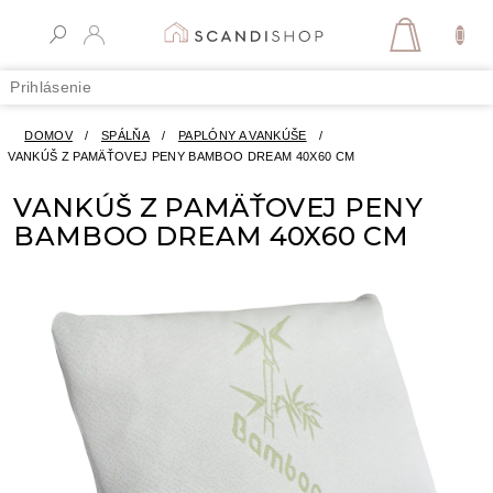
Prejsť
na
NÁKUPN
obsah
KOŠÍK
Prihlásenie
DOMOV
/
SPÁLŇA
/
PAPLÓNY A VANKÚŠE
/
VANKÚŠ Z PAMÄŤOVEJ PENY BAMBOO DREAM 40X60 CM
VANKÚŠ Z PAMÄŤOVEJ PENY
BAMBOO DREAM 40X60 CM