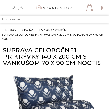
Prejsť
na
NÁKUPN
obsah
KOŠÍK
Prihlásenie
DOMOV
/
SPÁLŇA
/
PAPLÓNY A VANKÚŠE
/
SÚPRAVA CELOROČNEJ PRIKRÝVKY 140 X 200 CM S VANKÚŠOM 70 X 90 CM
NOCTIS
SÚPRAVA CELOROČNEJ
PRIKRÝVKY 140 X 200 CM S
VANKÚŠOM 70 X 90 CM NOCTIS