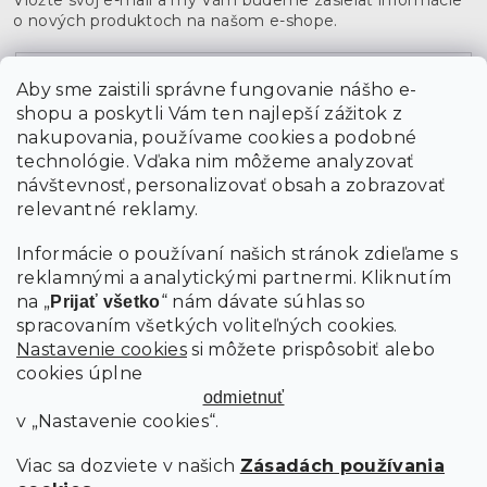
o nových produktoch na našom e-shope.
Email
Aby sme zaistili správne fungovanie nášho e-
shopu a poskytli Vám ten najlepší zážitok z
Vložením údajov súhlasíte s
podmienkami ochrany
osobných údajov
nakupovania, používame cookies a podobné
technológie. Vďaka nim môžeme analyzovať
návštevnosť, personalizovať obsah a zobrazovať
PRIHLÁSIŤ SA
relevantné reklamy.
Informácie o používaní našich stránok zdieľame s
reklamnými a analytickými partnermi. Kliknutím
na „
“ nám dávate súhlas so
Prijať všetko
spracovaním všetkých voliteľných cookies.
Nastavenie cookies
si môžete prispôsobiť alebo
cookies úplne
odmietnuť
v „Nastavenie cookies“.
Viac sa dozviete v našich
Zásadách používania