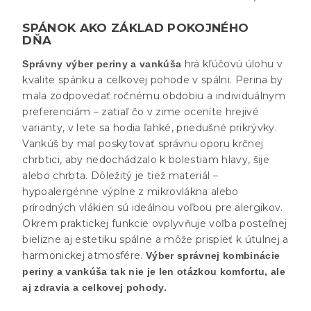
SPÁNOK AKO ZÁKLAD POKOJNÉHO
DŇA
hrá kľúčovú úlohu v
Správny výber periny a vankúša
kvalite spánku a celkovej pohode v spálni. Perina by
mala zodpovedať ročnému obdobiu a individuálnym
preferenciám – zatiaľ čo v zime oceníte hrejivé
varianty, v lete sa hodia ľahké, priedušné prikrývky.
Vankúš by mal poskytovať správnu oporu krčnej
chrbtici, aby nedochádzalo k bolestiam hlavy, šije
alebo chrbta. Dôležitý je tiež materiál –
hypoalergénne výplne z mikrovlákna alebo
prírodných vlákien sú ideálnou voľbou pre alergikov.
Okrem praktickej funkcie ovplyvňuje voľba posteľnej
bielizne aj estetiku spálne a môže prispieť k útulnej a
harmonickej atmosfére.
Výber správnej kombinácie
periny a vankúša tak nie je len otázkou komfortu, ale
aj zdravia a celkovej pohody.