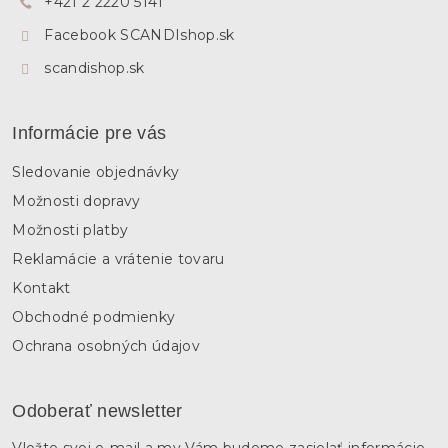
+421 2 2220 5141
i
e
Facebook SCANDIshop.sk
scandishop.sk
Informácie pre vás
Sledovanie objednávky
Možnosti dopravy
Možnosti platby
Reklamácie a vrátenie tovaru
Kontakt
Obchodné podmienky
Ochrana osobných údajov
Odoberať newsletter
Vložte svoj e-mail a my Vám budeme zasielať informácie