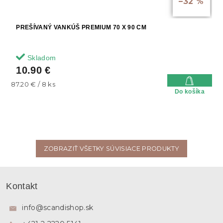
–32 %
PREŠÍVANÝ VANKÚŠ PREMIUM 70 X 90 CM
Skladom
10.90 €
Jednotková
87.20 € / 8 ks
Do košíka
cena:
ZOBRAZIŤ VŠETKY SÚVISIACE PRODUKTY
Z
á
Kontakt
p
ä
info
@
scandishop.sk
t