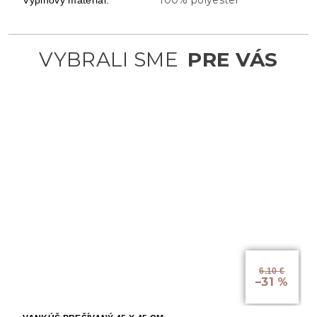
6.10 €
–31 %