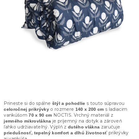
Prineste si do spálne
s touto súpravou
štýl a pohodlie
o rozmere
s ladiacim
celoročnej prikrývky
140 x 200 cm
vankúšom
NOCTIS. Vrchný materiál z
70 x 90 cm
je príjemný na dotyk a zároveň
jemného mikrovlákna
ľahko udržiavateľný. Výplň z
zaručuje
dutého vlákna
prikrývky
priedušnosť, tepelný komfort a dlhú životnosť
aj vankúša.