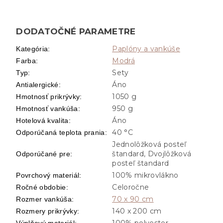
DODATOČNÉ PARAMETRE
Paplóny a vankúše
Kategória
:
Modrá
Farba
:
Sety
Typ
:
Áno
Antialergické
:
1050 g
Hmotnosť prikrývky
:
950 g
Hmotnosť vankúša
:
Áno
Hotelová kvalita
:
40 °C
Odporúčaná teplota prania
:
Jednolôžková posteľ
štandard, Dvojlôžková
Odporúčané pre
:
posteľ štandard
100% mikrovlákno
Povrchový materiál
:
Celoročne
Ročné obdobie
:
70 x 90 cm
Rozmer vankúša
:
140 x 200 cm
Rozmery prikrývky
:
100% polyester
Výplňový materiál
: