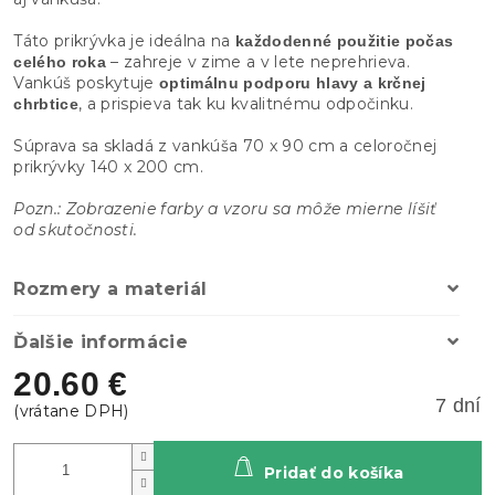
Táto prikrývka je ideálna na
každodenné použitie počas
– zahreje v zime a v lete neprehrieva.
celého roka
Vankúš poskytuje
optimálnu podporu hlavy a krčnej
, a prispieva tak ku kvalitnému odpočinku.
chrbtice
Súprava sa skladá z vankúša 70 x 90 cm a celoročnej
prikrývky 140 x 200 cm.
Pozn.: Zobrazenie farby a vzoru sa môže mierne líšiť
od skutočnosti.
Rozmery a materiál
Ďalšie informácie
20.60 €
7 dní
Pridať do košíka