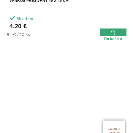
VANKÚŠ PREŠÍVANÝ 45 X 45 CM
Skladom
4.20 €
Jednotková
84 € / 20 ks
Do košíka
cena:
16.20 €