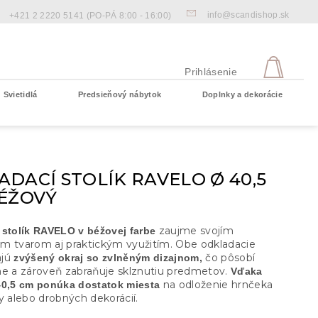
info@scandishop.sk
+421 2 2220 5141
(PO-PÁ 8:00 - 16:00)
NÁKU
KOŠÍ
Prihlásenie
Svietidlá
Predsieňový nábytok
Doplnky a dekorácie
Prázdny košík
DACÍ STOLÍK RAVELO Ø 40,5
BÉŽOVÝ
zaujme svojím
 stolík RAVELO v béžovej farbe
m tvarom aj praktickým využitím. Obe odkladacie
jú
čo pôsobí
zvýšený okraj so zvlněným dizajnom,
ne a zároveň zabraňuje sklznutiu predmetov.
Vďaka
na odloženie hrnčeka
40,5 cm
ponúka dostatok miesta
y alebo drobných dekorácií.