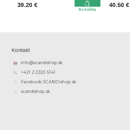
39.20 €
40.50 €
Do košíka
Z
á
p
Kontakt
ä
t
info
@
scandishop.sk
i
+421 2 2220 5141
e
Facebook SCANDIshop.sk
scandishop.sk