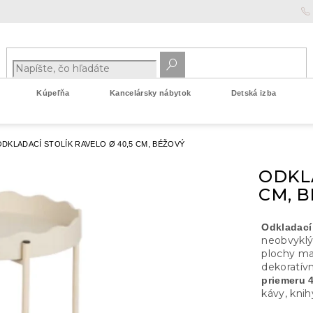
Kúpeľňa
Kancelársky nábytok
Detská izba
ODKLADACÍ STOLÍK RAVELO Ø 40,5 CM, BÉŽOVÝ
ODKLA
CM, 
Odkladací
neobvyklý
plochy ma
dekoratív
priemeru 
kávy, knih