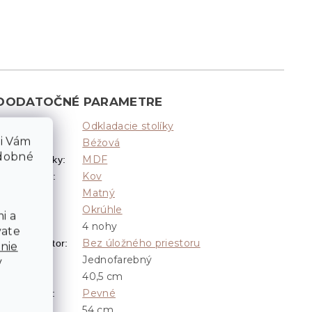
DODATOČNÉ PARAMETRE
Odkladacie stolíky
Kategória
:
li Vám
Béžová
Farba
:
odobné
MDF
Materiál dosky
:
Kov
Materiál nôh
:
Matný
Povrch
:
Okrúhle
Tvar
:
i a
4 nohy
Tvar nôh
:
vate
Bez úložného priestoru
ložný priestor
:
nie
Jednofarebný
Vzor
:
v
40,5 cm
Priemer
:
Pevné
Rozkladanie
:
54 cm
Výška
: