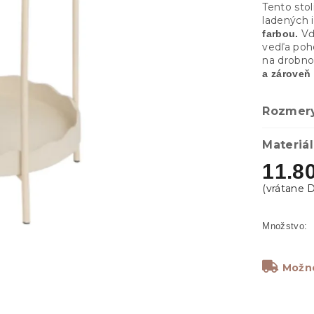
Tento sto
ladených 
Vď
farbou.
vedľa poh
na drobnos
a zároveň
Rozmer
Materiál
11.8
Možno