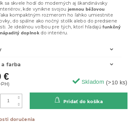
lík sa skvele hodí do moderných aj škandinávsky
interiérov, kde vynikne svojou
jemnou béžovou
aka kompaktným rozmerom ho ľahko umiestnite
ovky, do spálne ako nočný stolík alebo do predsiene
ti. Je ideálnou voľbou pre tých, ktorí hľadajú
funkčný
do interiéru.
 nápaditý doplnok
y
 a farba
0 €
Skladom
(>10 ks)
Pridať do košíka
sti doručenia