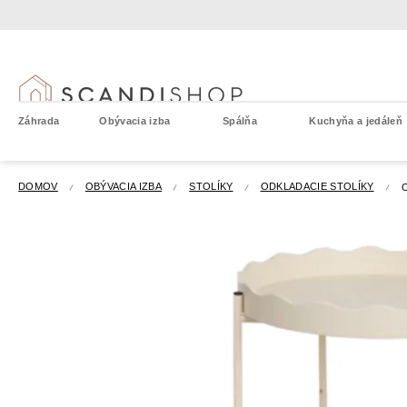
Prejsť
na
obsah
Záhrada
Obývacia izba
Spálňa
Kuchyňa a jedáleň
DOMOV
OBÝVACIA IZBA
STOLÍKY
ODKLADACIE STOLÍKY