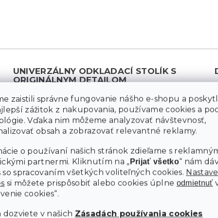
UNIVERZÁLNY ODKLADACÍ STOLÍK S
ORIGINÁLNYM DETAILOM
Odkladací stolík RAVELO zaujme svojím
e zaistili správne fungovanie nášho e-shopu a poskyt
jednoduchým kovovým vyhotovením a výrazným
ajlepší zážitok z nakupovania, používame cookies a p
zvlněným okrajom na oboch odkladacích plochách.
ológie. Vďaka nim môžeme analyzovať návštevnosť,
Vďaka priemeru 40,5 cm a dvojposchodovému
alizovať obsah a zobrazovať relevantné reklamy.
riešeniu ponúka dostatok priestoru na odkladanie, bez
ácie o používaní našich stránok zdieľame s reklamným
toho, aby zaberal veľa miesta. Hodí sa k pohovke, do
ickými partnermi. Kliknutím na „
“ nám dá
Prijať všetko
spálne aj predsiene. Jeho jemná farba a čistý dizajn
Ú
 so spracovaním všetkých voliteľných cookies.
Nastave
umožňujú jednoduché kombinovanie s prírodnými
es
si môžete prispôsobiť alebo cookies úplne
odmietnuť
materiálmi, pastelovými tónmi aj škandinávskym
venie cookies“.
alebo moderným štýlom.
a dozviete v našich
Zásadách používania cookies