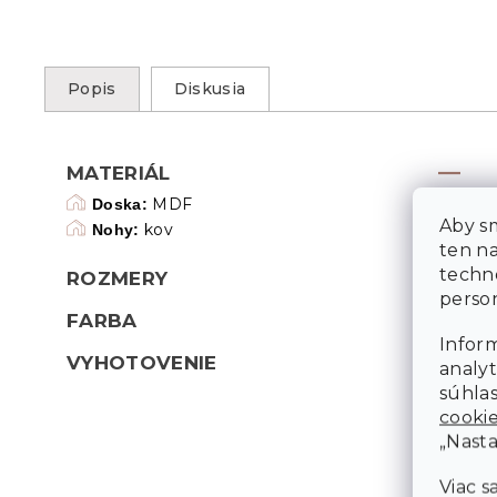
Popis
Diskusia
MATERIÁL
MDF
Doska:
Aby sm
kov
Nohy:
ten n
techn
ROZMERY
person
FARBA
Inform
VYHOTOVENIE
analyt
súhlas
cooki
„Nasta
Viac s