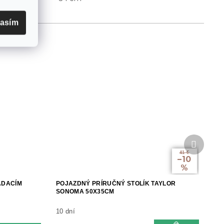
lasím
Ďalší
produkt
41 €
–10
%
ADACÍM
POJAZDNÝ PRÍRUČNÝ STOLÍK TAYLOR
SONOMA 50X35CM
10 dní