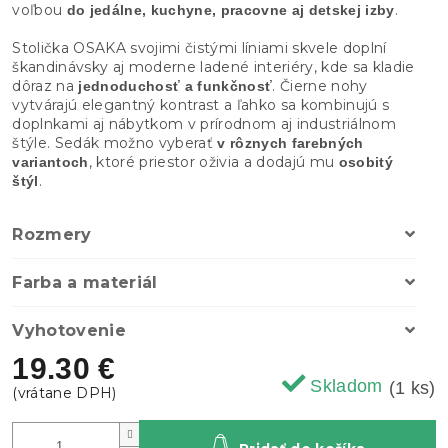
voľbou
.
do jedálne, kuchyne, pracovne aj detskej izby
Stolička OSAKA svojimi čistými líniami skvele doplní
škandinávsky aj moderne ladené interiéry, kde sa kladie
dôraz na
. Čierne nohy
jednoduchosť a funkčnosť
vytvárajú elegantný kontrast a ľahko sa kombinujú s
doplnkami aj nábytkom v prírodnom aj industriálnom
štýle. Sedák možno vyberať
v rôznych farebných
, ktoré priestor oživia a dodajú mu
variantoch
osobitý
.
štýl
Rozmery
Farba a materiál
Vyhotovenie
19.30 €
Skladom
(1 ks)