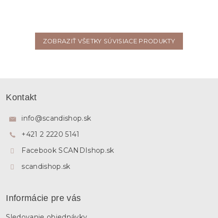
ZOBRAZIŤ VŠETKY SÚVISIACE PRODUKTY
Z
á
Kontakt
p
ä
info
@
scandishop.sk
t
+421 2 2220 5141
i
e
Facebook SCANDIshop.sk
scandishop.sk
Informácie pre vás
Sledovanie objednávky