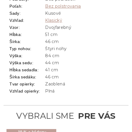
Bez polstrovania
Poťah
:
Kusové
Sady
:
Klasický
Vzhľad
:
Dvojfarebný
Vzor
:
51 cm
Hĺbka
:
46 cm
Šírka
:
Štyri nohy
Typ nohou
:
84 cm
Výška
:
44 cm
Výška sedu
:
41 cm
Hĺbka sedadla
:
46 cm
Šírka sedáku
:
Zaoblená
Tvar opierky
:
Plná
Vzhľad opierky
: