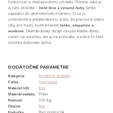
funkčnosti a nadčasovému vzhľadu. Presne taká je
aj táto stolička –
ľahko
čisté línie a výrazné farby
zapadnú do akéhokoľvek interiéru. Či už ju
umiestnite k jedálenskému stolu, do pracovne alebo
izby pre hostí, bude pôsobiť
ľahko, elegantne a
. Škandinávsky dizajn navyše kladie dôraz
moderne
nielen na estetiku, ale aj na pohodlie, a práve to táto
stolička dokonale spĺňa.
DODATOČNÉ PARAMETRE
Moderné stoličky
Kategória
:
Horčicová
Farba
:
Kov
Materiál nôh
:
Plast
Materiál sedáku
:
100 kg
Nosnosť
:
Nie
Otočné
:
Bez podrúčok
Podrúčky
: