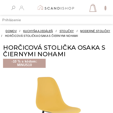
Prejsť
na
NÁKUPN
obsah
KOŠÍK
Prihlásenie
DOMOV
/
KUCHYŇA A JEDÁLEŇ
/
STOLIČKY
/
MODERNÉ STOLIČKY
/
HORČICOVÁ STOLIČKA OSAKA S ČIERNYMI NOHAMI
HORČICOVÁ STOLIČKA OSAKA S
ČIERNYMI NOHAMI
-10 % s kódom:
MINUS10