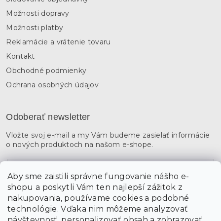
Možnosti dopravy
Možnosti platby
Reklamácie a vrátenie tovaru
Kontakt
Obchodné podmienky
Ochrana osobných údajov
Odoberať newsletter
Vložte svoj e-mail a my Vám budeme zasielať informácie
o nových produktoch na našom e-shope.
Email
Aby sme zaistili správne fungovanie nášho e-
shopu a poskytli Vám ten najlepší zážitok z
Vložením údajov súhlasíte s
podmienkami ochrany
osobných údajov
nakupovania, používame cookies a podobné
technológie. Vďaka nim môžeme analyzovať
návštevnosť, personalizovať obsah a zobrazovať
PRIHLÁSIŤ SA