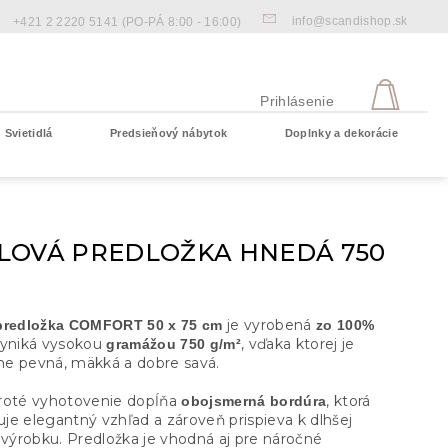
info@scandishop.sk
+421 2 2220 5141
(PO-PÁ 8:00 - 16:00)
NÁKU
KOŠÍ
Prihlásenie
Svietidlá
Predsieňový nábytok
Doplnky a dekorácie
Prázdny košík
LOVÁ PREDLOŽKA HNEDÁ 750
je vyrobená
predložka COMFORT 50 x 75 cm
zo 100%
yniká vysokou
, vďaka ktorej je
gramážou 750 g/m²
e pevná, mäkká a dobre savá.
roté vyhotovenie dopĺňa
, ktorá
obojsmerná bordúra
je elegantný vzhľad a zároveň prispieva k dlhšej
 výrobku. Predložka je vhodná aj pre náročné