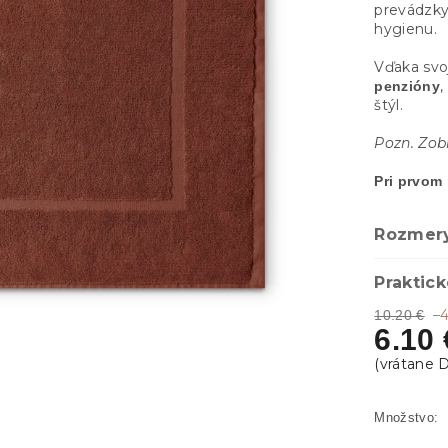
prevádzky
hygienu.
Vďaka svoj
,
penzióny
štýl.
Pozn. Zob
Pri prvom
Rozmery
Praktick
–
10.20 €
6.10 