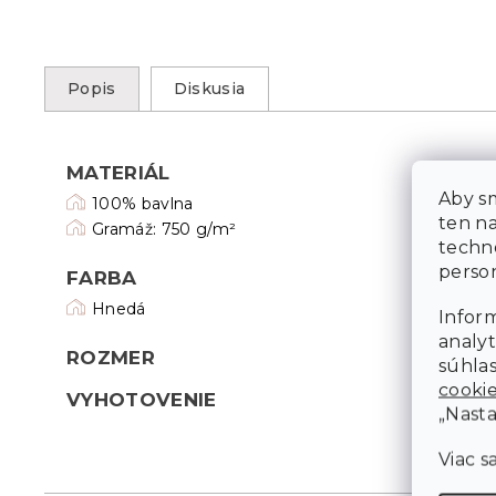
Popis
Diskusia
MATERIÁL
Aby sm
100% bavlna
ten n
Gramáž: 750 g/m²
techn
person
FARBA
Hnedá
Inform
analyt
ROZMER
súhlas
cooki
VYHOTOVENIE
„Nasta
Viac s