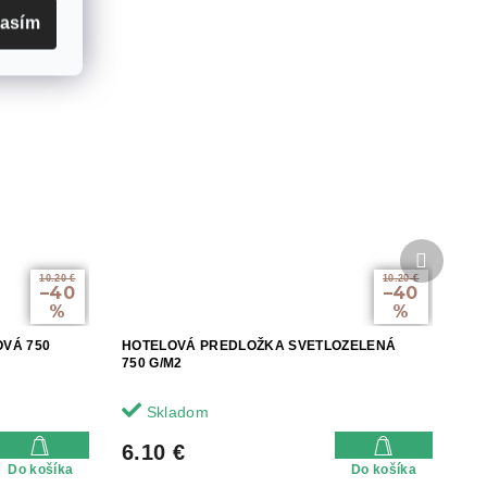
lasím
Ďalší
produkt
10.20 €
10.20 €
–40
–40
%
%
VÁ 750
HOTELOVÁ PREDLOŽKA SVETLOZELENÁ
750 G/M2
Skladom
6.10 €
Do košíka
Do košíka