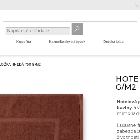
Kúpeľňa
Kancelársky nábytok
Detská izba
OŽKA HNEDÁ 750 G/M2
HOTE
G/M2
Hotelová 
a v
bavlny
mimoriadn
Luxusné f
zabezpeču
životnosti