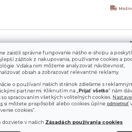
Možno
e zaistili správne fungovanie nášho e-shopu a poskyt
ajlepší zážitok z nakupovania, používame cookies a p
ológie. Vďaka nim môžeme analyzovať návštevnosť,
M
alizovať obsah a zobrazovať relevantné reklamy.
ácie o používaní našich stránok zdieľame s reklamným
ickými partnermi. Kliknutím na „
“ nám dá
Prijať všetko
 so spracovaním všetkých voliteľných cookies.
Nastave
es
si môžete prispôsobiť alebo cookies úplne
odmietnuť
venie cookies“.
a dozviete v našich
Zásadách používania cookies