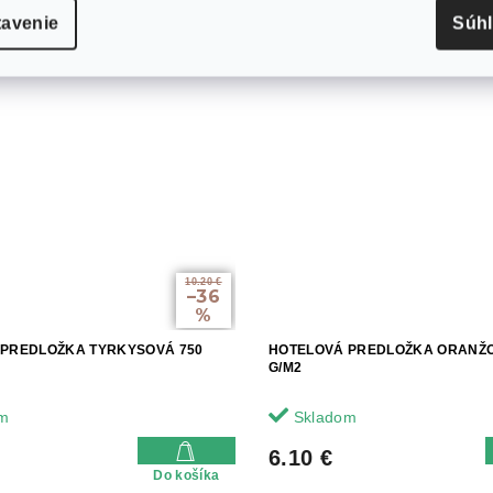
tavenie
Súh
10.20 €
–36
%
 PREDLOŽKA TYRKYSOVÁ 750
HOTELOVÁ PREDLOŽKA ORANŽO
G/M2
m
Skladom
6.10 €
Do košíka