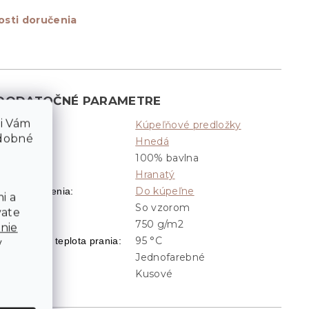
sti doručenia
DODATOČNÉ PARAMETRE
li Vám
Kúpeľňové predložky
Kategória
:
odobné
Hnedá
Farba
:
100% bavlna
ateriál
:
Hranatý
Tvar
:
Do kúpeľne
Typ umiestnenia
:
i a
So vzorom
Vzor
:
vate
750 g/m2
Gramáž
:
nie
95 °C
Odporúčaná teplota prania
:
v
Jednofarebné
Prevedenie
:
Kusové
Sada
: