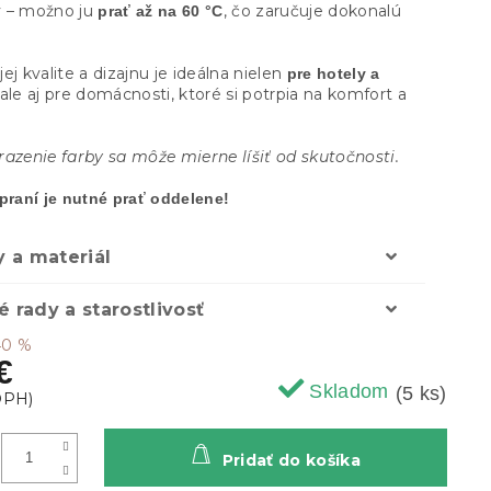
 – možno ju
, čo zaručuje dokonalú
prať až na 60 °C
ej kvalite a dizajnu je ideálna nielen
pre hotely a
 ale aj pre domácnosti, ktoré si potrpia na komfort a
razenie farby sa môže mierne líšiť od skutočnosti.
 praní je nutné prať oddelene!
 a materiál
é rady a starostlivosť
40 %
€
Skladom
(5 ks)
Pridať do košíka