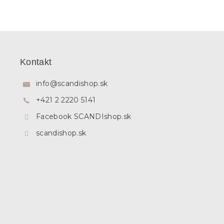
Z
á
p
Kontakt
ä
t
info
@
scandishop.sk
i
+421 2 2220 5141
e
Facebook SCANDIshop.sk
scandishop.sk