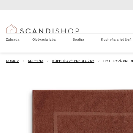
Prejsť
na
obsah
Záhrada
Obývacia izba
Spálňa
Kuchyňa a jedáleň
DOMOV
KÚPEĽŇA
KÚPEĽŇOVÉ PREDLOŽKY
HOTELOVÁ PREDL