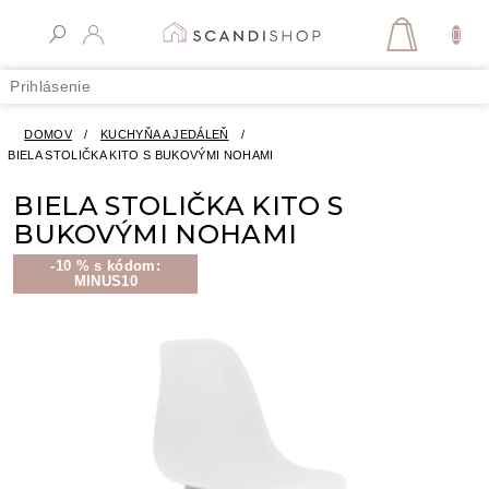
Prejsť
na
NÁKUPN
obsah
KOŠÍK
Prihlásenie
DOMOV
/
KUCHYŇA A JEDÁLEŇ
/
BIELA STOLIČKA KITO S BUKOVÝMI NOHAMI
BIELA STOLIČKA KITO S
BUKOVÝMI NOHAMI
-10 % s kódom:
MINUS10