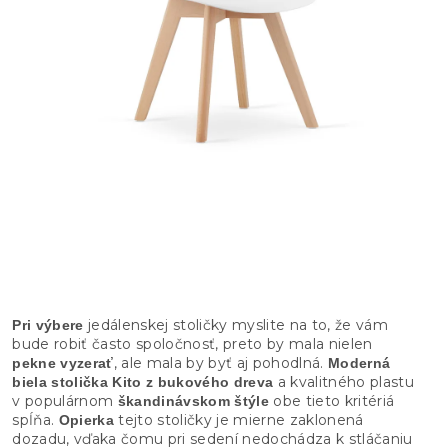
jedálenskej stoličky myslite na to, že vám
Pri výbere
bude robiť často spoločnosť, preto by mala nielen
, ale mala by byť aj pohodlná.
pekne vyzerať
Moderná
a kvalitného plastu
biela stolička Kito z bukového dreva
v populárnom
obe tieto kritériá
škandinávskom štýle
spĺňa.
tejto stoličky je mierne zaklonená
Opierka
dozadu, vďaka čomu pri sedení nedochádza k stláčaniu