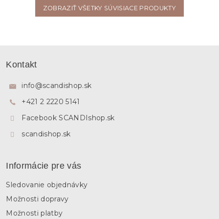
ZOBRAZIŤ VŠETKY SÚVISIACE PRODUKTY
Z
á
Kontakt
p
ä
info
@
scandishop.sk
t
+421 2 2220 5141
i
e
Facebook SCANDIshop.sk
scandishop.sk
Informácie pre vás
Sledovanie objednávky
Možnosti dopravy
Možnosti platby