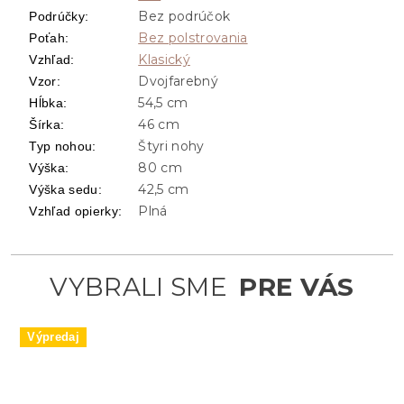
Bez podrúčok
Podrúčky
:
Bez polstrovania
Poťah
:
Klasický
Vzhľad
:
Dvojfarebný
Vzor
:
54,5 cm
Hĺbka
:
46 cm
Šírka
:
Štyri nohy
Typ nohou
:
80 cm
Výška
:
42,5 cm
Výška sedu
:
Plná
Vzhľad opierky
:
Výpredaj