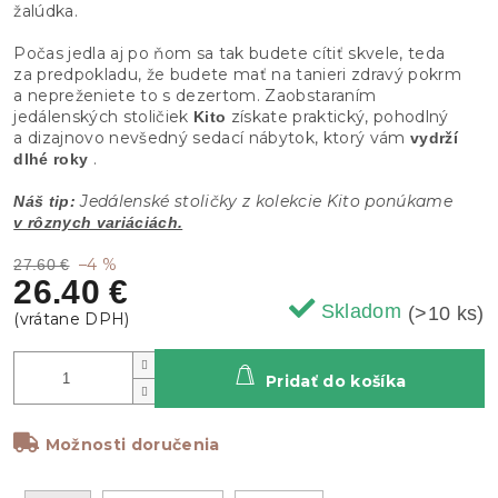
žalúdka.
Počas jedla aj po ňom sa tak budete cítiť skvele, teda
za predpokladu, že budete mať na tanieri zdravý pokrm
a nepreženiete to s dezertom. Zaobstaraním
jedálenských stoličiek
získate praktický, pohodlný
Kito
a dizajnovo nevšedný sedací nábytok, ktorý vám
vydrží
.
dlhé roky
Jedálenské stoličky z kolekcie Kito ponúkame
Náš tip:
v rôznych variáciách.
–4 %
27.60 €
26.40 €
Skladom
(>10 ks)
Pridať do košíka
Možnosti doručenia