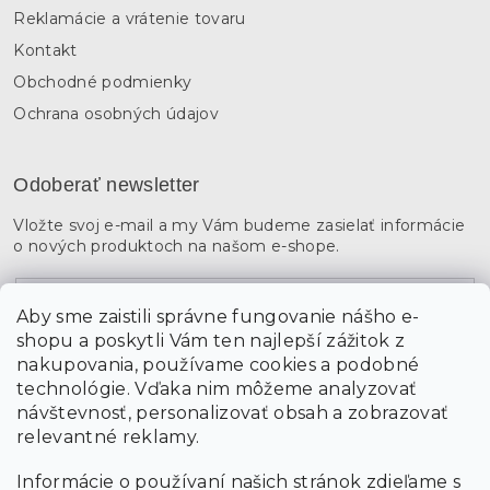
Reklamácie a vrátenie tovaru
Kontakt
Obchodné podmienky
Ochrana osobných údajov
Odoberať newsletter
Vložte svoj e-mail a my Vám budeme zasielať informácie
o nových produktoch na našom e-shope.
Email
Aby sme zaistili správne fungovanie nášho e-
shopu a poskytli Vám ten najlepší zážitok z
Vložením údajov súhlasíte s
podmienkami ochrany
osobných údajov
nakupovania, používame cookies a podobné
technológie. Vďaka nim môžeme analyzovať
návštevnosť, personalizovať obsah a zobrazovať
PRIHLÁSIŤ SA
relevantné reklamy.
Informácie o používaní našich stránok zdieľame s