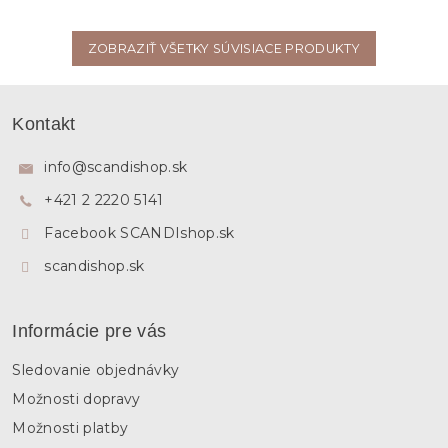
ZOBRAZIŤ VŠETKY SÚVISIACE PRODUKTY
Z
á
Kontakt
p
ä
info
@
scandishop.sk
t
+421 2 2220 5141
i
e
Facebook SCANDIshop.sk
scandishop.sk
Informácie pre vás
Sledovanie objednávky
Možnosti dopravy
Možnosti platby