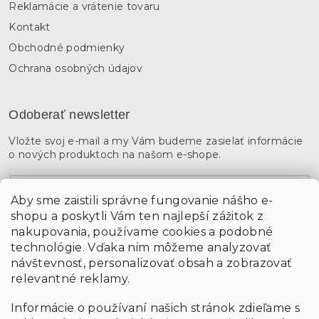
Reklamácie a vrátenie tovaru
Kontakt
Obchodné podmienky
Ochrana osobných údajov
Odoberať newsletter
Vložte svoj e-mail a my Vám budeme zasielať informácie
o nových produktoch na našom e-shope.
Email
Aby sme zaistili správne fungovanie nášho e-
shopu a poskytli Vám ten najlepší zážitok z
Vložením údajov súhlasíte s
podmienkami ochrany
osobných údajov
nakupovania, používame cookies a podobné
technológie. Vďaka nim môžeme analyzovať
návštevnosť, personalizovať obsah a zobrazovať
PRIHLÁSIŤ SA
relevantné reklamy.
Informácie o používaní našich stránok zdieľame s