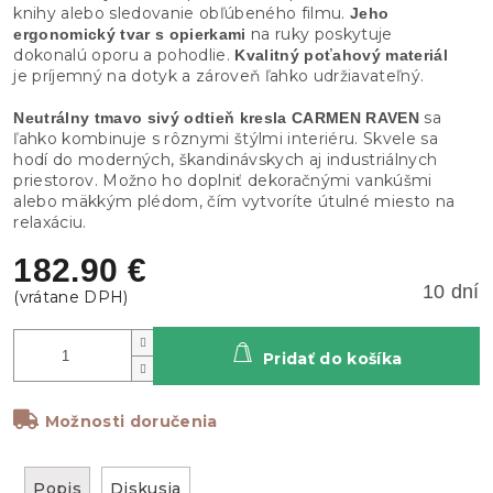
knihy alebo sledovanie obľúbeného filmu.
Jeho
na ruky poskytuje
ergonomický tvar s opierkami
dokonalú oporu a pohodlie.
Kvalitný poťahový materiál
je príjemný na dotyk a zároveň ľahko udržiavateľný.
sa
Neutrálny tmavo sivý odtieň kresla CARMEN RAVEN
ľahko kombinuje s rôznymi štýlmi interiéru. Skvele sa
hodí do moderných, škandinávskych aj industriálnych
priestorov. Možno ho doplniť dekoračnými vankúšmi
alebo mäkkým plédom, čím vytvoríte útulné miesto na
relaxáciu.
182.90 €
10 dní
Pridať do košíka
Možnosti doručenia
Popis
Diskusia