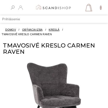
Prejsť
na
NÁKUPN
obsah
KOŠÍK
Prihlásenie
DOMOV
/
OBÝVACIA IZBA
/
KRESLÁ
/
TMAVOSIVÉ KRESLO CARMEN RAVEN
TMAVOSIVÉ KRESLO CARMEN
RAVEN