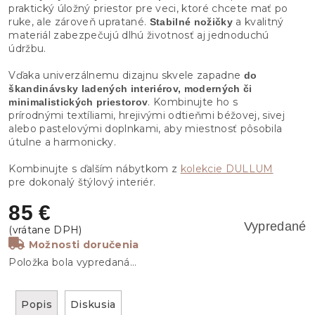
praktický úložný priestor pre veci, ktoré chcete mať po
ruke, ale zároveň upratané.
a kvalitný
Stabilné nožičky
materiál zabezpečujú dlhú životnosť aj jednoduchú
údržbu.
Vďaka univerzálnemu dizajnu skvele zapadne
do
škandinávsky ladených interiérov, moderných či
. Kombinujte ho s
minimalistických priestorov
prírodnými textíliami, hrejivými odtieňmi béžovej, sivej
alebo pastelovými doplnkami, aby miestnosť pôsobila
útulne a harmonicky.
Kombinujte s ďalším nábytkom z
kolekcie DULLUM
pre dokonalý štýlový interiér.
85 €
Vypredané
Možnosti doručenia
Položka bola vypredaná…
Popis
Diskusia