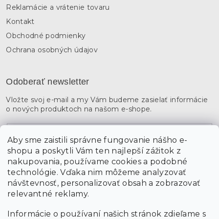
Reklamácie a vrátenie tovaru
Kontakt
Obchodné podmienky
Ochrana osobných údajov
Odoberať newsletter
Vložte svoj e-mail a my Vám budeme zasielať informácie
o nových produktoch na našom e-shope.
Email
Aby sme zaistili správne fungovanie nášho e-
shopu a poskytli Vám ten najlepší zážitok z
Vložením údajov súhlasíte s
podmienkami ochrany
osobných údajov
nakupovania, používame cookies a podobné
technológie. Vďaka nim môžeme analyzovať
návštevnosť, personalizovať obsah a zobrazovať
PRIHLÁSIŤ SA
relevantné reklamy.
Informácie o používaní našich stránok zdieľame s