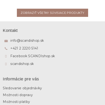
ZOBRAZIŤ VŠETKY SÚVISIACE PRODUKTY
Z
á
Kontakt
p
ä
info
@
scandishop.sk
t
+421 2 2220 5141
i
e
Facebook SCANDIshop.sk
scandishop.sk
Informácie pre vás
Sledovanie objednávky
Možnosti dopravy
Možnosti platby