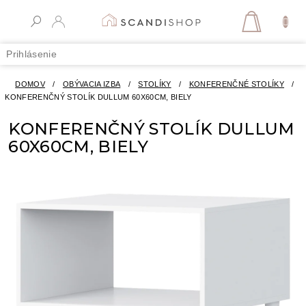
Prejsť
na
NÁKUPN
obsah
KOŠÍK
Prihlásenie
DOMOV
/
OBÝVACIA IZBA
/
STOLÍKY
/
KONFERENČNÉ STOLÍKY
/
KONFERENČNÝ STOLÍK DULLUM 60X60CM, BIELY
KONFERENČNÝ STOLÍK DULLUM
60X60CM, BIELY