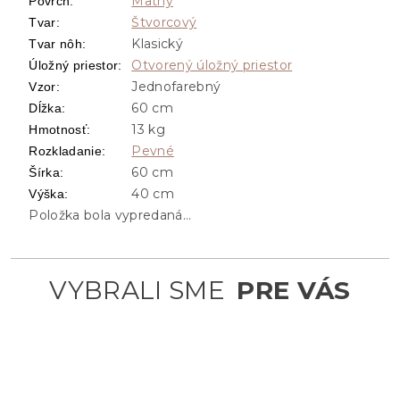
Matný
Povrch
:
Štvorcový
Tvar
:
Klasický
Tvar nôh
:
Otvorený úložný priestor
Úložný priestor
:
Jednofarebný
Vzor
:
60 cm
Dĺžka
:
13 kg
Hmotnosť
:
Pevné
Rozkladanie
:
60 cm
Šírka
:
40 cm
Výška
:
Položka bola vypredaná…