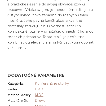
a praktické riešenie do svojej obývacej izby či
pracovne. Vďaka svojmu jednoduchému dizajnu a
čistým líniám ľahko zapadne do rôznych štýlov
interiéru. Jeho pevná konštrukcia a kvalitné
materiály zaručujú dlhú životnosť, zatiaľ čo
kompaktné rozmery umožňujú umiestniť ho aj do
menších priestorov. Tento stolík je perfektnou
kombináciou elegancie a funkčnosti, ktorá obohatí
váš domov.
DODATOČNÉ PARAMETRE
Konferenčné stolíky
Kategória
:
Biela
Farba
:
MDF
Materiál dosky
:
Drevo
Materiál nôh
: