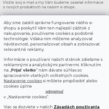
Vložte svoj e-mail a my Vám budeme zasielať informácie
o nových produktoch na našom e-shope.
Email
Aby sme zaistili správne fungovanie nášho e-
shopu a poskytli Vám ten najlepší zážitok z
Vložením údajov súhlasíte s
podmienkami ochrany
osobných údajov
nakupovania, používame cookies a podobné
technológie. Vďaka nim môžeme analyzovať
návštevnosť, personalizovať obsah a zobrazovať
PRIHLÁSIŤ SA
relevantné reklamy.
Informácie o používaní našich stránok zdieľame s
reklamnými a analytickými partnermi. Kliknutím
na „
“ nám dávate súhlas so
Prijať všetko
spracovaním všetkých voliteľných cookies.
Nastavenie cookies
si môžete prispôsobiť alebo
cookies úplne
odmietnuť
v „Nastavenie cookies“.
Viac sa dozviete v našich
Zásadách používania