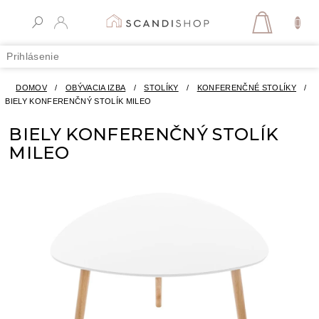
Prejsť
na
NÁKUPN
obsah
KOŠÍK
Prihlásenie
DOMOV
/
OBÝVACIA IZBA
/
STOLÍKY
/
KONFERENČNÉ STOLÍKY
/
BIELY KONFERENČNÝ STOLÍK MILEO
BIELY KONFERENČNÝ STOLÍK
MILEO