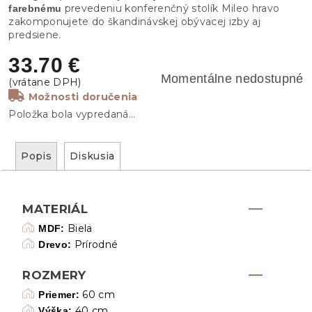
prevedeniu konferenčný stolík Mileo hravo
farebnému
zakomponujete do škandinávskej obývacej izby aj
predsiene.
33.70 €
Momentálne nedostupné
Možnosti doručenia
Položka bola vypredaná…
Popis
Diskusia
MATERIÁL
Biela
MDF:
Prírodné
Drevo:
ROZMERY
60 cm
Priemer:
40 cm
Výška: