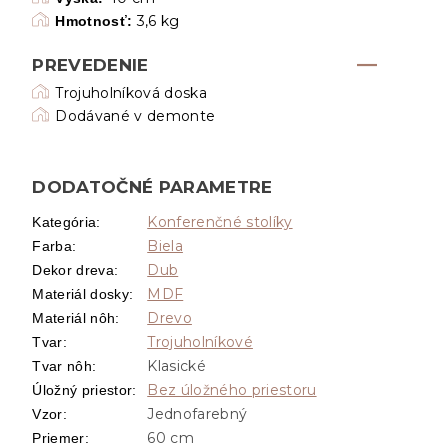
3,6 kg
Hmotnosť:
PREVEDENIE
Trojuholníková doska
Dodávané v demonte
DODATOČNÉ PARAMETRE
Konferenčné stolíky
Kategória
:
Biela
Farba
:
Dub
Dekor dreva
:
MDF
Materiál dosky
:
Drevo
Materiál nôh
:
Trojuholníkové
Tvar
:
Klasické
Tvar nôh
:
Bez úložného priestoru
Úložný priestor
:
Jednofarebný
Vzor
:
60 cm
Priemer
: