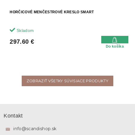
HORČICOVÉ MENČESTROVÉ KRESLO SMART
Skladom
297.60 €
Do košíka
ZOBRAZIŤ VŠETKY SÚVISIACE PRODUKTY
Z
á
Kontakt
p
ä
info
@
scandishop.sk
t