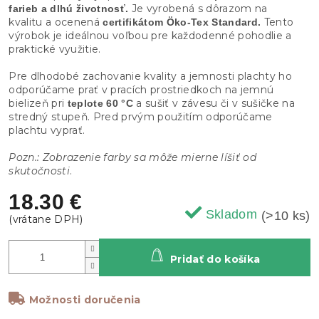
Je vyrobená s dôrazom na
farieb a dlhú životnosť.
kvalitu a ocenená
Tento
certifikátom Öko-Tex Standard.
výrobok je ideálnou voľbou pre každodenné pohodlie a
praktické využitie.
Pre dlhodobé zachovanie kvality a jemnosti plachty ho
odporúčame prať v pracích prostriedkoch na jemnú
bielizeň pri
a sušiť v závesu či v sušičke na
teplote 60 °C
stredný stupeň. Pred prvým použitím odporúčame
plachtu vyprať.
Pozn.: Zobrazenie farby sa môže mierne líšiť od
skutočnosti
.
18.30 €
Skladom
(>10 ks)
Pridať do košíka
Možnosti doručenia