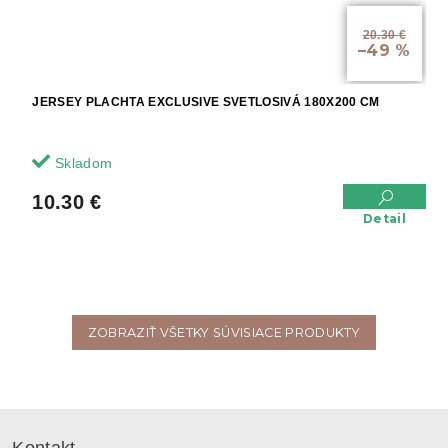
20.30 €
–49 %
JERSEY PLACHTA EXCLUSIVE SVETLOSIVÁ 180X200 CM
Skladom
10.30 €
Detail
ZOBRAZIŤ VŠETKY SÚVISIACE PRODUKTY
Z
á