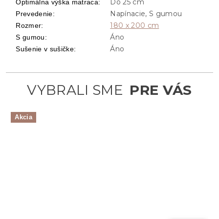
Do 25 cm
Optimálna výška matraca
:
Napínacie, S gumou
Prevedenie
:
180 x 200 cm
Rozmer
:
Áno
S gumou
:
Áno
Sušenie v sušičke
:
Akcia