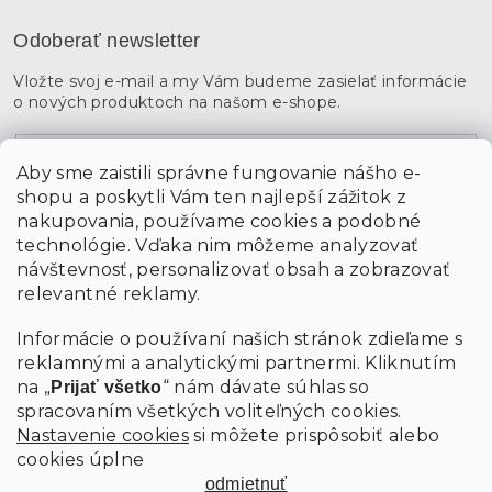
Odoberať newsletter
Vložte svoj e-mail a my Vám budeme zasielať informácie
o nových produktoch na našom e-shope.
Email
Aby sme zaistili správne fungovanie nášho e-
shopu a poskytli Vám ten najlepší zážitok z
Vložením údajov súhlasíte s
podmienkami ochrany
osobných údajov
nakupovania, používame cookies a podobné
technológie. Vďaka nim môžeme analyzovať
návštevnosť, personalizovať obsah a zobrazovať
PRIHLÁSIŤ SA
relevantné reklamy.
Informácie o používaní našich stránok zdieľame s
reklamnými a analytickými partnermi. Kliknutím
na „
“ nám dávate súhlas so
Prijať všetko
spracovaním všetkých voliteľných cookies.
Nastavenie cookies
si môžete prispôsobiť alebo
cookies úplne
odmietnuť