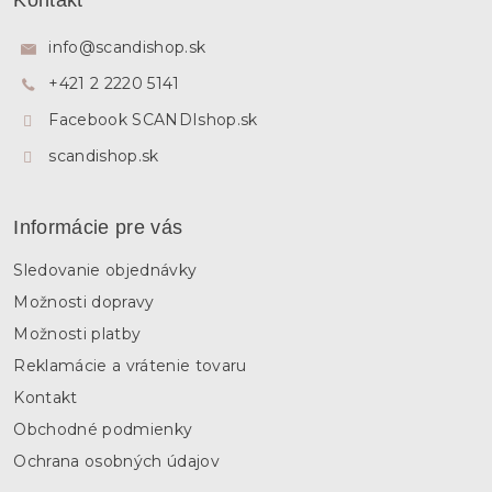
Kontakt
p
ä
info
@
scandishop.sk
t
+421 2 2220 5141
i
e
Facebook SCANDIshop.sk
scandishop.sk
Informácie pre vás
Sledovanie objednávky
Možnosti dopravy
Možnosti platby
Reklamácie a vrátenie tovaru
Kontakt
Obchodné podmienky
Ochrana osobných údajov