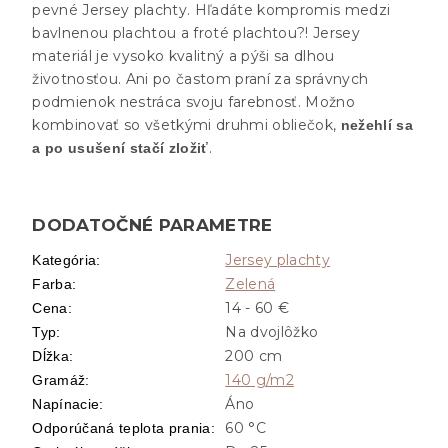
pevné Jersey plachty. Hľadáte kompromis medzi
bavlnenou plachtou a froté plachtou?! Jersey
materiál je vysoko kvalitný a pýši sa dlhou
životnosťou. Ani po častom praní za správnych
podmienok nestráca svoju farebnosť. Možno
kombinovať so všetkými druhmi obliečok,
nežehlí sa
.
a po usušení stačí zložiť
DODATOČNÉ PARAMETRE
Jersey plachty
Kategória
:
Zelená
Farba
:
14 - 60 €
Cena
:
Na dvojlôžko
Typ
:
200 cm
Dĺžka
:
140 g/m2
Gramáž
:
Áno
Napínacie
:
60 °C
Odporúčaná teplota prania
: