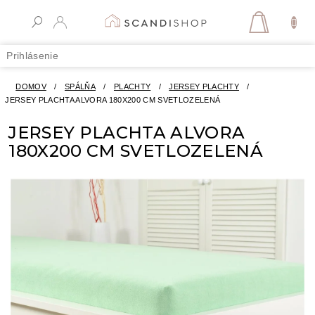
Prejsť
na
NÁKUPN
obsah
KOŠÍK
Prihlásenie
DOMOV
/
SPÁLŇA
/
PLACHTY
/
JERSEY PLACHTY
/
JERSEY PLACHTA ALVORA 180X200 CM SVETLOZELENÁ
JERSEY PLACHTA ALVORA
180X200 CM SVETLOZELENÁ