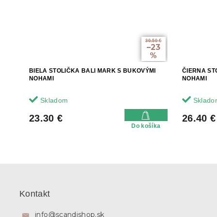
30.50 €
–23
%
BIELA STOLIČKA BALI MARK S BUKOVÝMI
ČIERNA ST
NOHAMI
NOHAMI
Skladom
Sklado
23.30 €
26.40 €
Do košíka
Z
á
p
Kontakt
ä
t
info
@
scandishop.sk