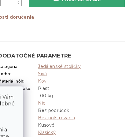
sti doručenia
DODATOČNÉ PARAMETRE
Jedálenské stoličky
Kategória
:
Sivá
Farba
:
Kov
Materiál nôh
:
Plast
Materiál sedáku
:
100 kg
Nosnosť
:
li Vám
Nie
Otočné
:
odobné
Bez podrúčok
Podrúčky
:
Bez polstrovania
Poťah
:
Kusové
Sady
:
i a
Klasický
Vzhľad
:
vate