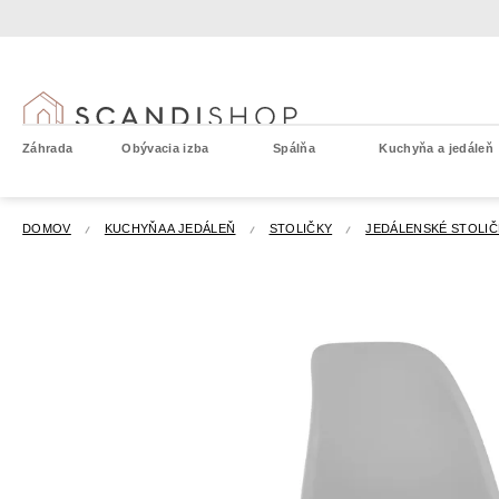
Prejsť
na
obsah
Záhrada
Obývacia izba
Spálňa
Kuchyňa a jedáleň
DOMOV
KUCHYŇA A JEDÁLEŇ
STOLIČKY
JEDÁLENSKÉ STOLIČ