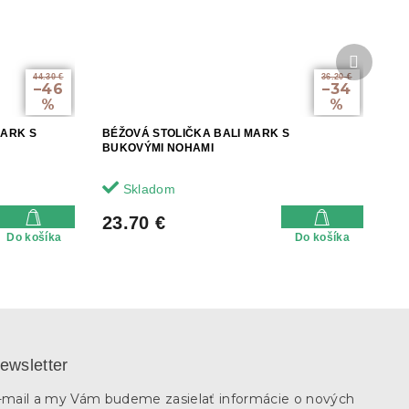
Ďalší
produkt
44.30 €
36.20 €
–46
–34
%
%
MARK S
BÉŽOVÁ STOLIČKA BALI MARK S
BUKOVÝMI NOHAMI
Skladom
23.70 €
Do košíka
Do košíka
ewsletter
e-mail a my Vám budeme zasielať informácie o nových