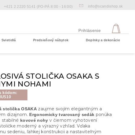
info@scandishop.sk
+421 2 2220 5141
(PO-PÁ 8:00 - 16:00)
NÁKU
KOŠÍ
Prihlásenie
Svietidlá
Predsieňový nábytok
Doplnky a dekorácie
Prázdny košík
OSIVÁ STOLIČKA OSAKA S
NYMI NOHAMI
s kódom:
NUS10
zaujme svojím elegantným a
vá stolička OSAKA
ým dizajnom.
ponúka
Ergonomicky tvarovaný sedák
a stabilné
v čiernom vyhotovení
kovové nohy
stoličke moderný a výrazný vzhľad. Vďaka
u sedeniu, ľahkej konštrukcii a nastaviteľným