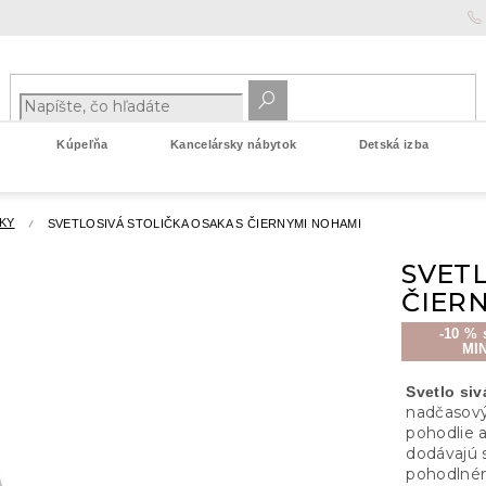
Kúpeľňa
Kancelársky nábytok
Detská izba
KY
SVETLOSIVÁ STOLIČKA OSAKA S ČIERNYMI NOHAMI
SVETL
ČIER
-10 % 
MI
Svetlo si
nadčasov
pohodlie 
dodávajú 
pohodlném