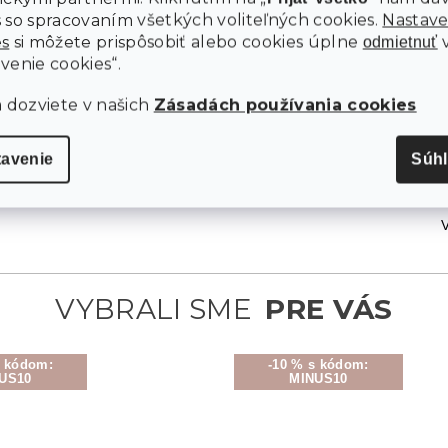
 so spracovaním všetkých voliteľných cookies.
Nastave
es
si môžete prispôsobiť alebo cookies úplne
odmietnuť
venie cookies“.
a dozviete v našich
Zásadách používania cookies
tavenie
Súh
s kódom:
-10 % s kódom:
US10
MINUS10