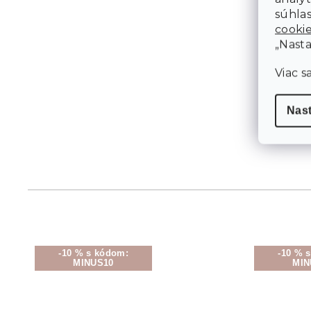
súhlas
cooki
„Nasta
Viac s
Nas
-10 % s kódom:
-10 % 
MINUS10
MIN