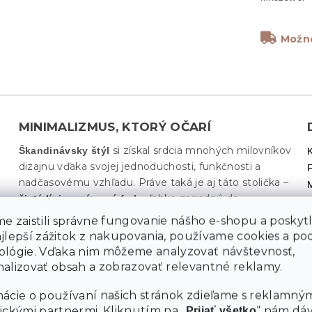
Možno
MINIMALIZMUS, KTORÝ OČARÍ
si získal srdcia mnohých milovníkov
Škandinávsky štýl
dizajnu vďaka svojej jednoduchosti, funkčnosti a
nadčasovému vzhľadu. Práve taká je aj táto stolička –
ľahko zapadnú do
čisté línie a výrazné farby
akéhokoľvek interiéru. Či ju umiestnite k
e zaistili správne fungovanie nášho e-shopu a poskyt
jedálenskému stolu, do pracovne alebo hosťovskej
ajlepší zážitok z nakupovania, používame cookies a p
izby, bude pôsobiť
.
ľahko, elegantne a moderne
ológie. Vďaka nim môžeme analyzovať návštevnosť,
Škandinávsky dizajn navyše kladie dôraz nielen na
alizovať obsah a zobrazovať relevantné reklamy.
estetiku, ale aj na pohodlie, a práve to táto stolička
dokonale spĺňa.
ácie o používaní našich stránok zdieľame s reklamným
ickými partnermi. Kliknutím na „
“ nám dá
Prijať všetko