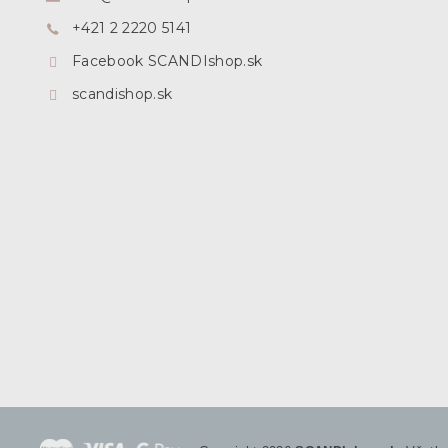
i
+421 2 2220 5141
e
Facebook SCANDIshop.sk
scandishop.sk