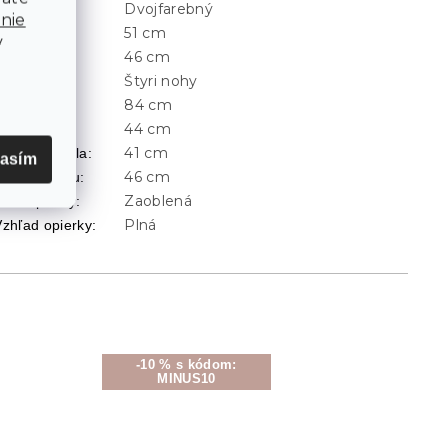
Dvojfarebný
Vzor
:
nie
51 cm
Hĺbka
:
v
46 cm
Šírka
:
Štyri nohy
Typ nohou
:
84 cm
Výška
:
44 cm
Výška sedu
:
41 cm
Hĺbka sedadla
:
lasím
46 cm
Šírka sedáku
:
Zaoblená
Tvar opierky
:
Plná
Vzhľad opierky
:
-10 % s kódom:
MINUS10