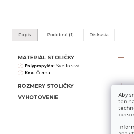
Popis
Podobné (1)
Diskusia
MATERIÁL STOLIČKY
Svetlo sivá
Polypropylén:
Čierna
Kov:
ROZMERY STOLIČKY
Aby sm
VYHOTOVENIE
ten n
techn
person
Inform
analyt