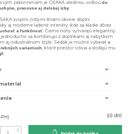
kovým zakončeniam je OSAKA ideálnou voľbou
do
.
uchyne, pracovne aj detskej izby
SAKA svojimi čistými líniami skvele doplní
ky aj moderne ladené interiéry, kde sa kladie dôraz
. Čierne nohy vytvárajú elegantný
uchosť a funkčnosť
a jednoducho sa kombinujú s doplnkami aj nábytkom
om aj industriálnom štýle. Sedák je možné vyberať
v
, ktoré priestor oživia a dodajú mu
arebných variantoch
.
ýl
y
materiál
enie
10 dní
Pridať do košíka