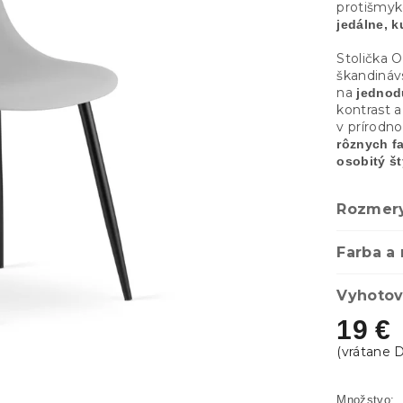
protišmy
jedálne, k
Stolička O
škandinávs
na
jednod
kontrast 
v prírodn
rôznych f
osobitý št
Rozmer
Farba a 
Vyhotov
19 €