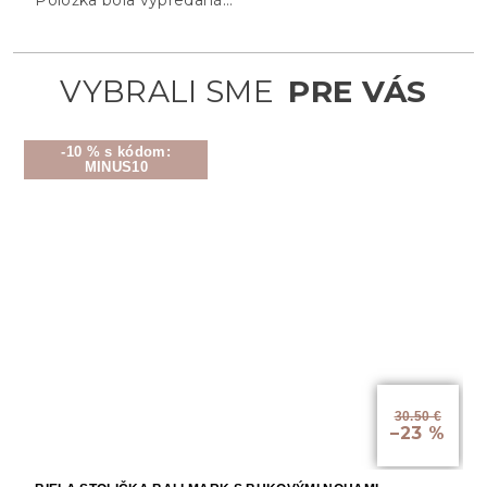
-10 % s kódom:
MINUS10
30.50 €
–23 %