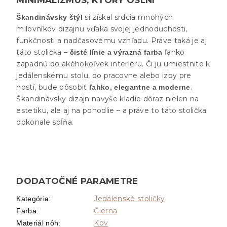
si získal srdcia mnohých
Škandinávsky štýl
milovníkov dizajnu vďaka svojej jednoduchosti,
funkčnosti a nadčasovému vzhľadu. Práve taká je aj
táto stolička –
ľahko
čisté línie a výrazná farba
zapadnú do akéhokoľvek interiéru. Či ju umiestnite k
jedálenskému stolu, do pracovne alebo izby pre
hostí, bude pôsobiť
.
ľahko, elegantne a moderne
Škandinávsky dizajn navyše kladie dôraz nielen na
estetiku, ale aj na pohodlie – a práve to táto stolička
dokonale spĺňa.
DODATOČNÉ PARAMETRE
Jedálenské stoličky
Kategória
:
Čierna
Farba
:
Kov
Materiál nôh
: