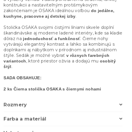
konštrukcii a nastaviteľným protišmykovým
zakončeniam je OSAKA ideálnou voľbou
do jedálne,
.
kuchyne, pracovne aj detskej izby
Stolička OSAKA svojimi čistými líniami skvele doplní
škandinávske aj moderne ladené interiéry, kde sa kladie
dôraz na
. Čierne nohy
jednoduchosť a funkčnosť
vytvárajú elegantný kontrast a ľahko sa kombinujú s
doplnkami aj nábytkom v prírodnom aj industriálnom
štýle. Sedák je možné vybrať
v rôznych farebných
, ktoré priestor oživia a dodajú mu
variantoch
osobitý
.
štýl
SADA OBSAHUJE:
2 ks Čierna stolička OSAKA s čiernymi nohami
Rozmery
Farba a materiál