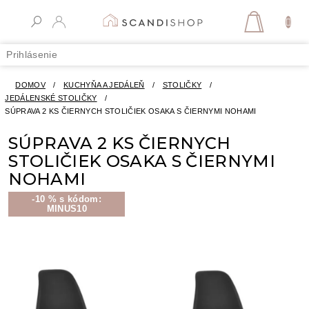
Prejsť
na
NÁKUPN
obsah
KOŠÍK
Prihlásenie
DOMOV
/
KUCHYŇA A JEDÁLEŇ
/
STOLIČKY
/
JEDÁLENSKÉ STOLIČKY
/
SÚPRAVA 2 KS ČIERNYCH STOLIČIEK OSAKA S ČIERNYMI NOHAMI
SÚPRAVA 2 KS ČIERNYCH
STOLIČIEK OSAKA S ČIERNYMI
NOHAMI
-10 % s kódom:
MINUS10