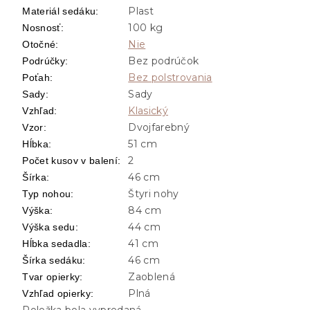
Plast
Materiál sedáku
:
100 kg
Nosnosť
:
Nie
Otočné
:
Bez podrúčok
Podrúčky
:
Bez polstrovania
Poťah
:
Sady
Sady
:
Klasický
Vzhľad
:
Dvojfarebný
Vzor
:
51 cm
Hĺbka
:
2
Počet kusov v balení
:
46 cm
Šírka
:
Štyri nohy
Typ nohou
:
84 cm
Výška
:
44 cm
Výška sedu
:
41 cm
Hĺbka sedadla
:
46 cm
Šírka sedáku
:
Zaoblená
Tvar opierky
:
Plná
Vzhľad opierky
:
Položka bola vypredaná…