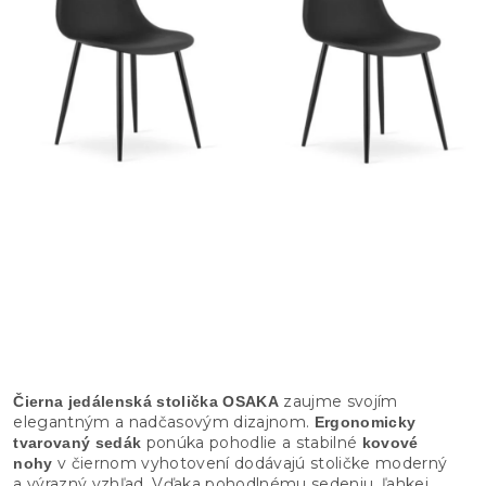
zaujme svojím
Čierna jedálenská stolička OSAKA
elegantným a nadčasovým dizajnom.
Ergonomicky
ponúka pohodlie a stabilné
tvarovaný sedák
kovové
v čiernom vyhotovení dodávajú stoličke moderný
nohy
a výrazný vzhľad. Vďaka pohodlnému sedeniu, ľahkej