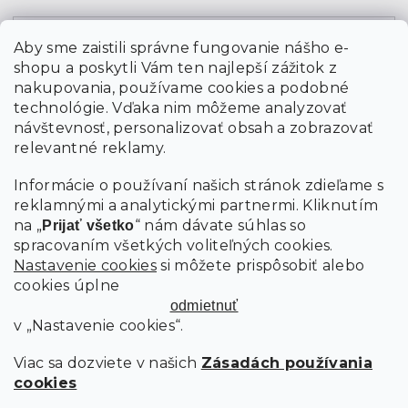
Email
Aby sme zaistili správne fungovanie nášho e-
shopu a poskytli Vám ten najlepší zážitok z
Vložením údajov súhlasíte s
podmienkami ochrany
osobných údajov
nakupovania, používame cookies a podobné
technológie. Vďaka nim môžeme analyzovať
návštevnosť, personalizovať obsah a zobrazovať
PRIHLÁSIŤ SA
relevantné reklamy.
Informácie o používaní našich stránok zdieľame s
reklamnými a analytickými partnermi. Kliknutím
na „
“ nám dávate súhlas so
Prijať všetko
spracovaním všetkých voliteľných cookies.
Nastavenie cookies
si môžete prispôsobiť alebo
cookies úplne
odmietnuť
v „Nastavenie cookies“.
Viac sa dozviete v našich
Zásadách používania
cookies
Copyright 2026
SCANDIshop.sk
. Všetky práva vyhradené.