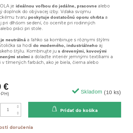
NOLA je
alebo
ideálnou voľbou do jedálne, pracovne
vý doplnok do obývacej izby. Vďaka svojmu
ckému tvaru
a
poskytuje dostatočnú oporu chrbta
j pri dlhšom sedení, čo oceníte pri rodinných
alebo práci pri stole.
a ľahko sa kombinuje s rôznymi štýlmi
 je neutrálná
 Stolička sa hodí
aj
do moderného, industriálneho
skeho štýlu. Kombinujte ju
s drevenými, kovovými
a dolaďte interiér jemnými textíliami a
enenými stolmi
v tlmených farbách, ako je biela, čierna alebo
0 €
Skladom
(10 ks)
Pridať do košíka
sti doručenia