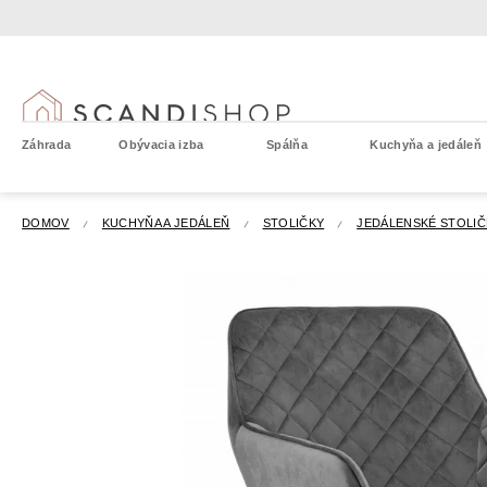
Prejsť
na
obsah
Záhrada
Obývacia izba
Spálňa
Kuchyňa a jedáleň
DOMOV
KUCHYŇA A JEDÁLEŇ
STOLIČKY
JEDÁLENSKÉ STOLIČ