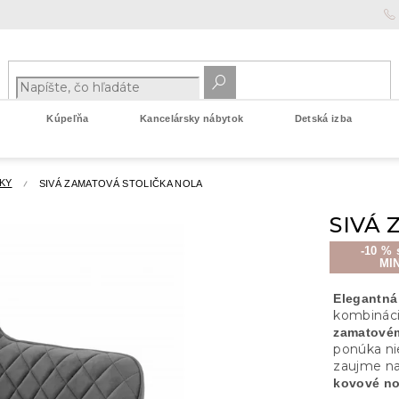
Kúpeľňa
Kancelársky nábytok
Detská izba
KY
SIVÁ ZAMATOVÁ STOLIČKA NOLA
SIVÁ
-10 % 
MI
Elegantná
kombináci
zamatové
ponúka ni
zaujme na
kovové n