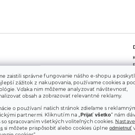
e zaistili správne fungovanie nášho e-shopu a poskyt
ajlepší zážitok z nakupovania, používame cookies a p
ológie. Vďaka nim môžeme analyzovať návštevnosť,
alizovať obsah a zobrazovať relevantné reklamy.
ácie o používaní našich stránok zdieľame s reklamným
ickými partnermi. Kliknutím na „
“ nám dá
Prijať všetko
 so spracovaním všetkých voliteľných cookies.
Nastave
es
si môžete prispôsobiť alebo cookies úplne
odmietnuť
venie cookies“.