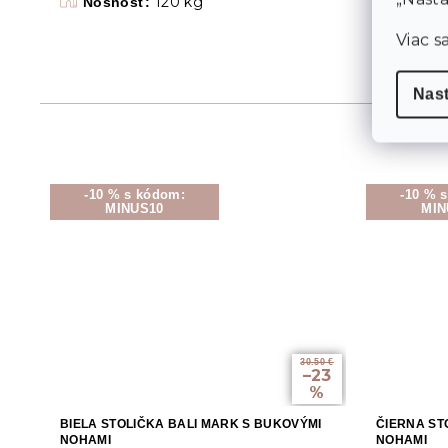
120 kg
Nosnosť:
Viac s
Nas
-10 % s kódom:
-10 % 
MINUS10
MIN
30.50 €
–23
%
BIELA STOLIČKA BALI MARK S BUKOVÝMI
ČIERNA ST
NOHAMI
NOHAMI