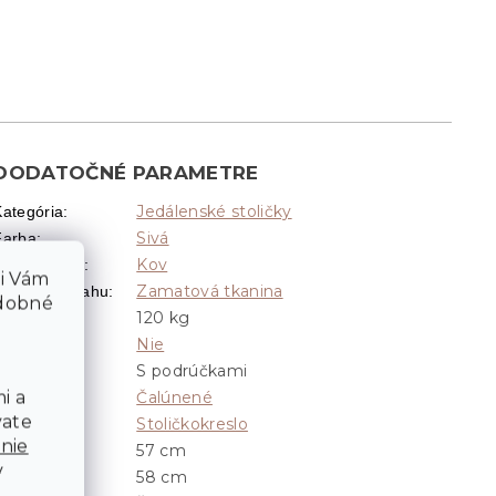
DODATOČNÉ PARAMETRE
Jedálenské stoličky
Kategória
:
Sivá
Farba
:
Kov
Materiál nôh
:
li Vám
Zamatová tkanina
Materiál poťahu
:
odobné
120 kg
Nosnosť
:
Nie
Otočné
:
S podrúčkami
Podrúčky
:
i a
Čalúnené
Poťah
:
vate
Stoličkokreslo
Vzhľad
:
nie
57 cm
Hĺbka
:
v
58 cm
Šírka
: