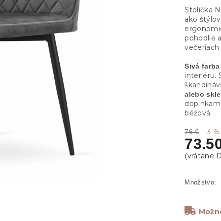
Stolička 
ako štýlo
ergonomi
pohodlie a
večeriach 
Sivá farba
interiéru.
škandináv
alebo skl
doplnkami 
béžová.
–3 %
76 €
73.5
Možno