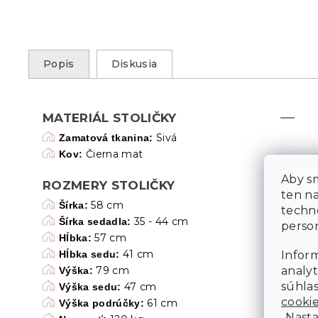
Popis
Diskusia
MATERIÁL STOLIČKY
Sivá
Zamatová tkanina:
Čierna mat
Kov:
Aby sm
ROZMERY STOLIČKY
ten n
58 cm
Šírka:
techn
35 - 44 cm
Šírka sedadla:
person
57 cm
Hĺbka:
41 cm
Inform
Hĺbka sedu:
analyt
79 cm
Výška:
súhlas
47 cm
Výška sedu:
cooki
61 cm
Výška podrúčky:
„Nasta