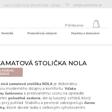
info@scandishop.sk
+421 2 2220 5141
(PO-PÁ 8:00 - 16:00)
NÁKU
KOŠÍ
Prihlásenie
Svietidlá
Predsieňový nábytok
Doplnky a dekorácie
Prázdny košík
 ZAMATOVÁ STOLIČKA NOLA
s kódom:
NUS10
je dokonalou
 sivá zamatová stolička NOLA
ou moderného dizajnu a komfortu.
Vďaka
a prešívanému vzoru na operadle
mu čalúneniu
elen
, ale aj luxusný vzhľad, ktorý
pohodlné sedenie
 prvý pohľad. Stabilitu a pevnosť zabezpečujú
čierne
, ktoré skvele ladia s celkovým vyhotovením.
ohy