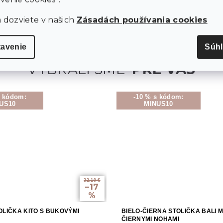
a dozviete v našich
Zásadách používania cookies
tavenie
Súh
s kódom:
-10 % s kódom:
US10
MINUS10
32.10 €
–17
%
OLIČKA KITO S BUKOVÝMI
BIELO-ČIERNA STOLIČKA BALI 
ČIERNYMI NOHAMI