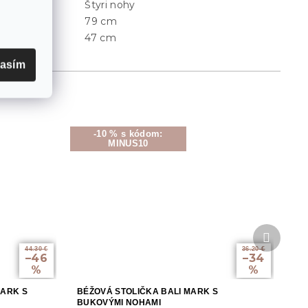
Štyri nohy
Typ nohou
:
79 cm
Výška
:
47 cm
Výška sedu
:
lasím
-10 % s kódom:
MINUS10
Ďalší
produkt
44.30 €
36.20 €
–46
–34
%
%
MARK S
BÉŽOVÁ STOLIČKA BALI MARK S
BUKOVÝMI NOHAMI