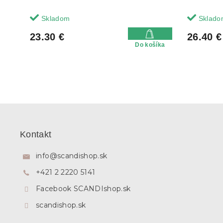
Skladom
Sklado
23.30 €
26.40 €
Do košíka
Z
á
p
Kontakt
ä
t
info
@
scandishop.sk
i
+421 2 2220 5141
e
Facebook SCANDIshop.sk
scandishop.sk