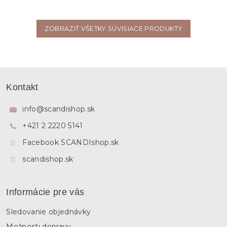
ZOBRAZIŤ VŠETKY SÚVISIACE PRODUKTY
Z
á
Kontakt
p
ä
info
@
scandishop.sk
t
+421 2 2220 5141
i
e
Facebook SCANDIshop.sk
scandishop.sk
Informácie pre vás
Sledovanie objednávky
Možnosti dopravy