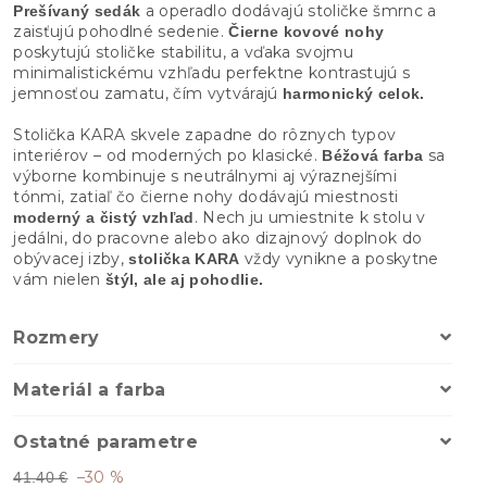
a operadlo dodávajú stoličke šmrnc a
Prešívaný sedák
zaisťujú pohodlné sedenie.
Čierne kovové nohy
poskytujú stoličke stabilitu, a vďaka svojmu
minimalistickému vzhľadu perfektne kontrastujú s
jemnosťou zamatu, čím vytvárajú
harmonický celok.
Stolička KARA skvele zapadne do rôznych typov
interiérov – od moderných po klasické.
sa
Béžová farba
výborne kombinuje s neutrálnymi aj výraznejšími
tónmi, zatiaľ čo čierne nohy dodávajú miestnosti
. Nech ju umiestnite k stolu v
moderný a čistý vzhľad
jedálni, do pracovne alebo ako dizajnový doplnok do
obývacej izby,
vždy vynikne a poskytne
stolička KARA
vám nielen
štýl, ale aj pohodlie.
Rozmery
Materiál a farba
Ostatné parametre
–30 %
41.40 €