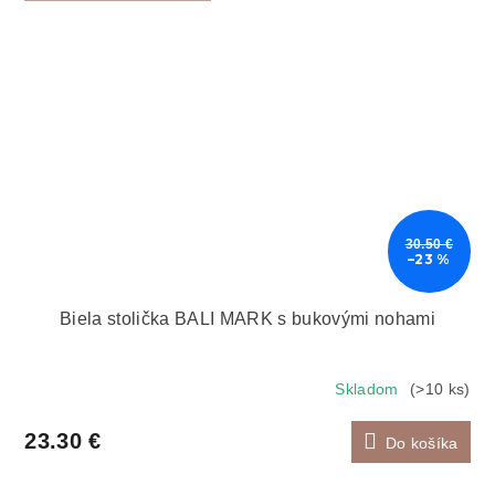
30.50 €
–23 %
Biela stolička BALI MARK s bukovými nohami
Skladom
(>10 ks)
23.30 €
Do košíka