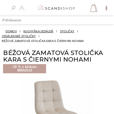
Prejsť
na
NÁKUPN
obsah
KOŠÍK
Prihlásenie
DOMOV
/
KUCHYŇA A JEDÁLEŇ
/
STOLIČKY
/
JEDÁLENSKÉ STOLIČKY
/
BÉŽOVÁ ZAMATOVÁ STOLIČKA KARA S ČIERNYMI NOHAMI
BÉŽOVÁ ZAMATOVÁ STOLIČKA
KARA S ČIERNYMI NOHAMI
-10 % s kódom:
MINUS10