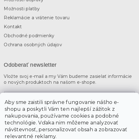
Možnosti platby
Reklamácie a vrátenie tovaru
Kontakt
Obchodné podmienky
Ochrana osobných údajov
Odoberať newsletter
Vložte svoj e-mail a my Vám budeme zasielať informácie
o nových produktoch na našom e-shope.
Email
Aby sme zaistili správne fungovanie nášho e-
shopu a poskytli Vám ten najlepší zážitok z
Vložením údajov súhlasíte s
podmienkami ochrany
osobných údajov
nakupovania, používame cookies a podobné
technológie. Vďaka nim môžeme analyzovať
návštevnosť, personalizovať obsah a zobrazovať
PRIHLÁSIŤ SA
relevantné reklamy.