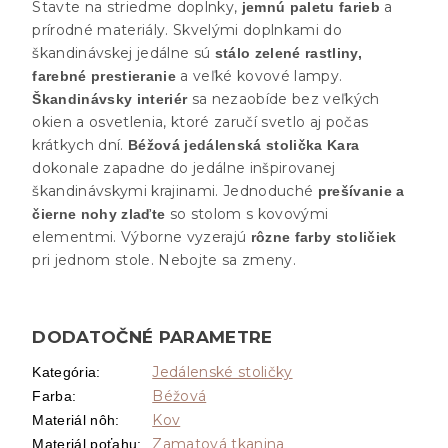
Stavte na striedme doplnky,
a
jemnú paletu farieb
prírodné materiály. Skvelými doplnkami do
škandinávskej jedálne sú
stálo zelené rastliny,
a veľké kovové lampy.
farebné prestieranie
sa nezaobíde bez veľkých
Škandinávsky interiér
okien a osvetlenia, ktoré zaručí svetlo aj počas
krátkych dní.
Béžová jedálenská stolička Kara
dokonale zapadne do jedálne inšpirovanej
škandinávskymi krajinami. Jednoduché
prešívanie a
so stolom s kovovými
čierne nohy zlaďte
elementmi. Výborne vyzerajú
rôzne farby stoličiek
pri jednom stole. Nebojte sa zmeny.
DODATOČNÉ PARAMETRE
Jedálenské stoličky
Kategória
:
Béžová
Farba
:
Kov
Materiál nôh
:
Zamatová tkanina
Materiál poťahu
: