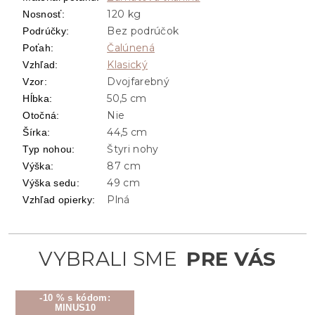
120 kg
Nosnosť
:
Bez podrúčok
Podrúčky
:
Čalúnená
Poťah
:
Klasický
Vzhľad
:
Dvojfarebný
Vzor
:
50,5 cm
Hĺbka
:
Nie
Otočná
:
44,5 cm
Šírka
:
Štyri nohy
Typ nohou
:
87 cm
Výška
:
49 cm
Výška sedu
:
Plná
Vzhľad opierky
:
-10 % s kódom:
MINUS10