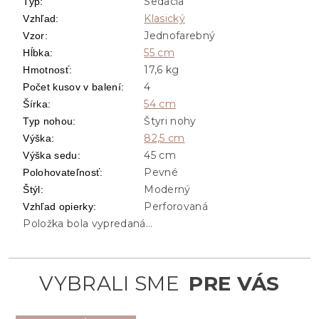
Sedacia
Typ
:
Klasický
Vzhľad
:
Jednofarebný
Vzor
:
55 cm
Hĺbka
:
17,6 kg
Hmotnosť
:
4
Počet kusov v balení
:
54 cm
Šírka
:
Štyri nohy
Typ nohou
:
82,5 cm
Výška
:
45 cm
Výška sedu
:
Pevné
Polohovateľnosť
:
Moderný
Štýl
:
Perforovaná
Vzhľad opierky
:
Položka bola vypredaná…