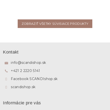
ZOBRAZIŤ VŠETKY SÚVISIACE PRODUKTY
Z
á
Kontakt
p
ä
info
@
scandishop.sk
t
+421 2 2220 5141
i
e
Facebook SCANDIshop.sk
scandishop.sk
Informácie pre vás