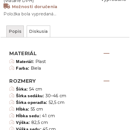
Možnosti doručenia
Položka bola vypredaná…
Popis
Diskusia
MATERIÁL
Plast
Materiál:
Biela
Farba:
ROZMERY
54 cm
Šírka:
30–46 cm
Šírka sedáku:
52,5 cm
Šírka operadla:
55 cm
Hĺbka:
41 cm
Hĺbka sedu:
82,5 cm
Výška:
45 cm
Výška sedu: