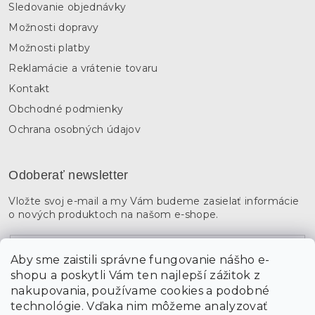
Sledovanie objednávky
Možnosti dopravy
Možnosti platby
Reklamácie a vrátenie tovaru
Kontakt
Obchodné podmienky
Ochrana osobných údajov
Odoberať newsletter
Vložte svoj e-mail a my Vám budeme zasielať informácie
o nových produktoch na našom e-shope.
Email
Aby sme zaistili správne fungovanie nášho e-
shopu a poskytli Vám ten najlepší zážitok z
Vložením údajov súhlasíte s
podmienkami ochrany
osobných údajov
nakupovania, používame cookies a podobné
technológie. Vďaka nim môžeme analyzovať