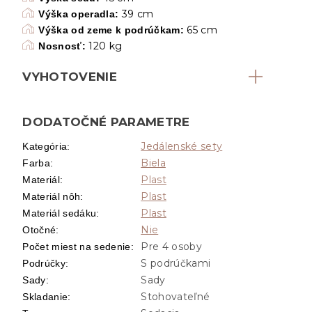
39 cm
Výška operadla:
65 cm
Výška od zeme k podrúčkam:
120 kg
Nosnosť:
VYHOTOVENIE
DODATOČNÉ PARAMETRE
Jedálenské sety
Kategória
:
Biela
Farba
:
Plast
Materiál
:
Plast
Materiál nôh
:
Plast
Materiál sedáku
:
Nie
Otočné
:
Pre 4 osoby
Počet miest na sedenie
:
S podrúčkami
Podrúčky
:
Sady
Sady
:
Stohovateľné
Skladanie
: