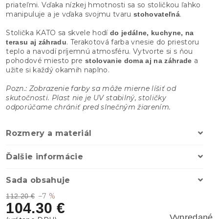
priateľmi. Vďaka nízkej hmotnosti sa so stoličkou ľahko
manipuluje a je vďaka svojmu tvaru
.
stohovateľná
Stolička KATO sa skvele hodí
do jedálne, kuchyne, na
. Terakotová farba vnesie do priestoru
terasu aj záhradu
teplo a navodí príjemnú atmosféru. Vytvorte si s ňou
pohodové miesto pre
a
stolovanie doma aj na záhrade
užite si každý okamih naplno.
Pozn.: Zobrazenie farby sa môže mierne líšiť od
skutočnosti. Plast nie je UV stabilný, stoličky
odporúčame chrániť pred slnečným žiarením.
Rozmery a materiál
Ďalšie informácie
Sada obsahuje
–7 %
112.20 €
104.30 €
Vypredané