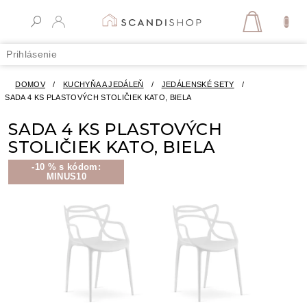
Prejsť
na
NÁKUPN
obsah
KOŠÍK
Prihlásenie
DOMOV
/
KUCHYŇA A JEDÁLEŇ
/
JEDÁLENSKÉ SETY
/
SADA 4 KS PLASTOVÝCH STOLIČIEK KATO, BIELA
SADA 4 KS PLASTOVÝCH
STOLIČIEK KATO, BIELA
-10 % s kódom:
MINUS10