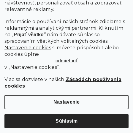
návštevnosť, personalizovať obsah a zobrazovať
PRIHLÁSIŤ SA
relevantné reklamy.
Informácie o používaní našich stránok zdieľame s
reklamnými a analytickými partnermi. Kliknutím
na „
“ nám dávate súhlas so
Prijať všetko
spracovaním všetkých voliteľných cookies.
Nastavenie cookies
si môžete prispôsobiť alebo
cookies úplne
odmietnuť
v „Nastavenie cookies“.
Viac sa dozviete v našich
Zásadách používania
cookies
Copyright 2026
SCANDIshop.sk
. Všetky práva vyhradené.
Upraviť nastavenie cookies
Nastavenie
Vytvoril Shoptet Premium
Súhlasím