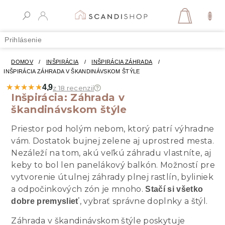
Prejsť
na
NÁKUPN
obsah
KOŠÍK
Prihlásenie
DOMOV
/
INŠPIRÁCIA
/
INŠPIRÁCIA ZÁHRADA
/
INŠPIRÁCIA ZÁHRADA V ŠKANDINÁVSKOM ŠTÝLE
★★★★★
★★★★★
4,9
z 18 recenzií
Inšpirácia: Záhrada v
škandinávskom štýle
Priestor pod holým nebom, ktorý patrí výhradne
vám. Dostatok bujnej zelene aj uprostred mesta.
Nezáleží na tom, akú veľkú záhradu vlastníte, aj
keby to bol len panelákový balkón. Možností pre
vytvorenie útulnej záhrady plnej rastlín, byliniek
a odpočinkových zón je mnoho.
Stačí si všetko
, vybrať správne doplnky a štýl.
dobre premyslieť
Záhrada v škandinávskom štýle poskytuje