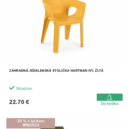
o
s
d
p
u
r
k
o
t
d
o
u
v
k
t
o
v
ZÁHRADNÁ JEDÁLENSKÁ STOLIČKA HARTMAN IVY, ŽLTÁ
Skladom
22.70 €
Do košíka
-10 % s kódom:
MINUS10