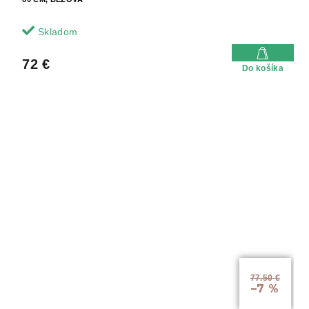
Skladom
72 €
Do košíka
77.50 €
–7 %