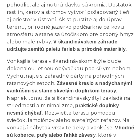
pohodlie, ale aj nutnú dávku súkromia. Dostatok
rastlín, kerov a stromov vytvorí požadovaný tieň
aj priestor v ústraní. Ak sa pustíte aj do úprav
terénu, prírodné jazierko podčiarkne celkovú
atmosféru a stane sa útočiskom pre drobný hmyz
alebo malé rybky.
V škandinávskem záhrade
udržujte zemitú paletu farieb a prírodné materiály.
Vonkajšia terasa v škandinávskom štýle bude
dokonalou letnou obývačkou pod šírym nebom.
Vychutnajte si záhradné párty na pohodlných
ratanových setoch.
Závesné kreslo s nadýchanými
vankúšmi sa stane skvelým doplnkom terasy.
Napriek tomu, že si škandinávsky štýl zakladá na
striedmosti a minimalizme,
praktické doplnky
. Rozsvieťte terasu pomocou
nesmú chýbať
sviečok, lampiónov alebo sveteľných reťazov. Na
vonkajší nábytok vrstvite deky a vankúše.
Vhodné
y, ktoré v
sú koberce, pufy alebo ľahké záves