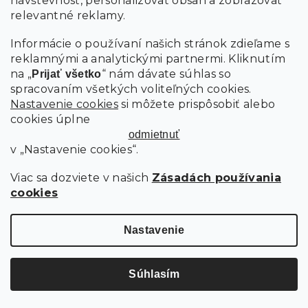
návštevnosť, personalizovať obsah a zobrazovať
relevantné reklamy.
Informácie o používaní našich stránok zdieľame s
reklamnými a analytickými partnermi. Kliknutím
na „
“ nám dávate súhlas so
Prijať všetko
spracovaním všetkých voliteľných cookies.
Nastavenie cookies
si môžete prispôsobiť alebo
cookies úplne
70.60 €
–7 %
odmietnuť
v „Nastavenie cookies“.
ZÁHRADNÝ SET OSAKA SIRVON - 2 STOLIČKY A OKRÚHLY STOLÍK,
Viac sa dozviete v našich
Zásadách používania
HORČICOVÁ
cookies
Skladom
Nastavenie
65.60 €
Do košíka
Súhlasím