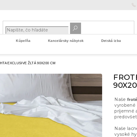
Kúpeľňa
Kancelársky nábytok
Detská izba
HTA EXCLUSIVE ŽLTÁ 90X200 CM
FROTÉ
90X2
Naše
frot
vyrobené 
príjemné 
predovšet
Naše lacn
vysoké hy