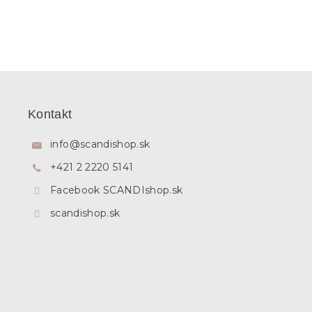
Z
á
p
Kontakt
ä
t
info
@
scandishop.sk
i
+421 2 2220 5141
e
Facebook SCANDIshop.sk
scandishop.sk