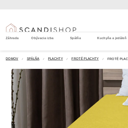
Prejsť
na
obsah
Záhrada
Obývacia izba
Spálňa
Kuchyňa a jedáleň
DOMOV
SPÁLŇA
PLACHTY
FROTÉ PLACHTY
FROTÉ PLAC