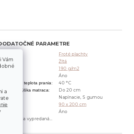
DODATOČNÉ PARAMETRE
Froté plachty
Kategória
:
li Vám
Žltá
Farba
:
odobné
190 g/m2
Gramáž
:
Áno
Napínacie
:
40 °C
Odporúčaná teplota prania
:
Do 20 cm
Optimálna výška matraca
:
i a
Napínacie, S gumou
Prevedenie
:
vate
90 x 200 cm
nie
Rozmer
:
v
Áno
S gumou
:
Položka bola vypredaná…