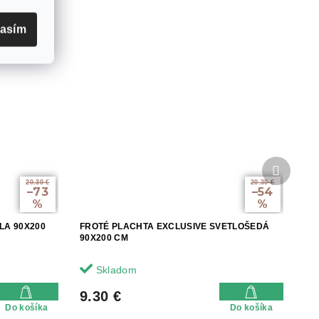
lasím
Ďalší
produkt
20.30 €
20.30 €
–73
–54
%
%
LA 90X200
FROTÉ PLACHTA EXCLUSIVE SVETLOŠEDÁ
90X200 CM
Skladom
9.30 €
Do košíka
Do košíka