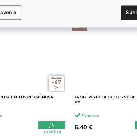
tavenie
Súh
Akcia
20.30 €
–67
%
CHTA EXCLUSIVE KRÉMOVÁ
FROTÉ PLACHTA EXCLUSIVE BIE
CM
m
Skladom
5.40 €
Do košíka