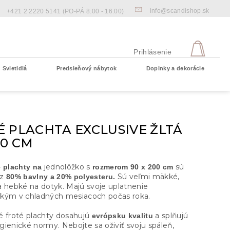
info@scandishop.sk
+421 2 2220 5141
(PO-PÁ 8:00 - 16:00)
NÁKU
KOŠÍ
Prihlásenie
Svietidlá
Predsieňový nábytok
Doplnky a dekorácie
Prázdny košík
 PLACHTA EXCLUSIVE ŽLTÁ
00 CM
jednolôžko s
sú
é plachty na
rozmerom 90 x 200 cm
z
Sú veľmi mäkké,
80% bavlny a 20% polyesteru.
a hebké na dotyk. Majú svoje uplatnenie
kým v chladných mesiacoch počas roka.
é froté plachty dosahujú
a splňujú
evrópsku kvalitu
gienické normy. Nebojte sa oživiť svoju spáleň,