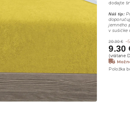
dodajte š
Pr
Náš tip:
doporučuj
jemného p
v sušičke
–
20.30 €
9.30 
Možno
Položka b