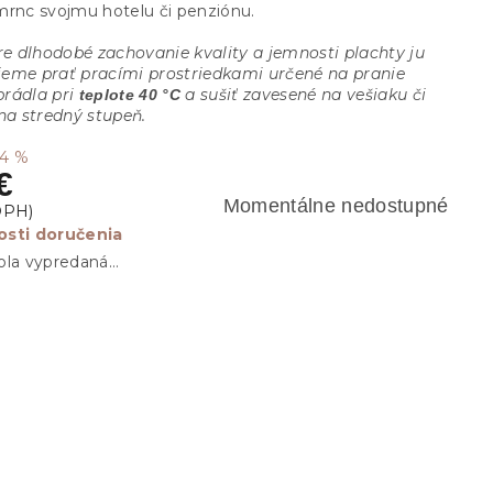
mrnc svojmu hotelu či penziónu.
e dlhodobé zachovanie kvality a jemnosti plachty ju
eme prať pracími prostriedkami určené na pranie
rádla pri
a sušiť zavesené na vešiaku či
teplote 40 °C
 na stredný stupeň.
54 %
€
Momentálne nedostupné
sti doručenia
ola vypredaná…