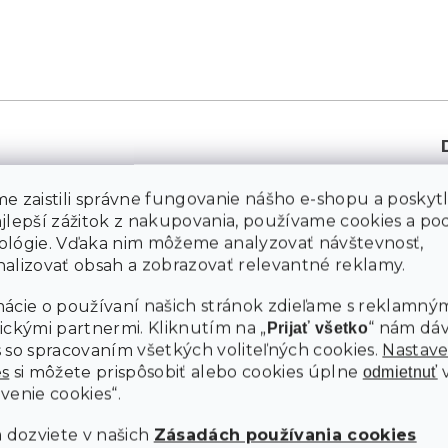
e zaistili správne fungovanie nášho e-shopu a poskyt
ajlepší zážitok z nakupovania, používame cookies a p
ológie. Vďaka nim môžeme analyzovať návštevnosť,
alizovať obsah a zobrazovať relevantné reklamy.
ácie o používaní našich stránok zdieľame s reklamným
ickými partnermi. Kliknutím na „
“ nám dá
Prijať všetko
 so spracovaním všetkých voliteľných cookies.
Nastave
es
si môžete prispôsobiť alebo cookies úplne
odmietnuť
venie cookies“.
a dozviete v našich
Zásadách používania cookies