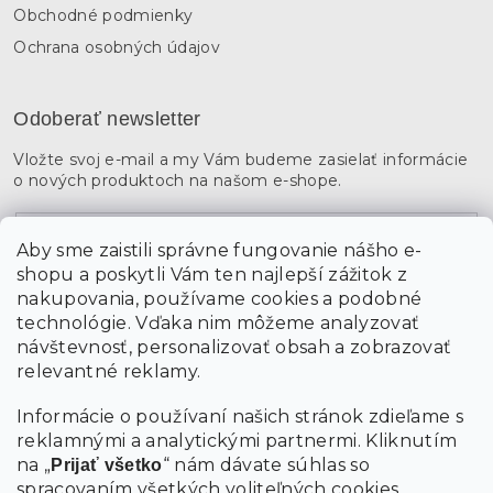
Obchodné podmienky
Ochrana osobných údajov
Odoberať newsletter
Vložte svoj e-mail a my Vám budeme zasielať informácie
o nových produktoch na našom e-shope.
Email
Aby sme zaistili správne fungovanie nášho e-
shopu a poskytli Vám ten najlepší zážitok z
Vložením údajov súhlasíte s
podmienkami ochrany
osobných údajov
nakupovania, používame cookies a podobné
technológie. Vďaka nim môžeme analyzovať
návštevnosť, personalizovať obsah a zobrazovať
PRIHLÁSIŤ SA
relevantné reklamy.
Informácie o používaní našich stránok zdieľame s
reklamnými a analytickými partnermi. Kliknutím
na „
“ nám dávate súhlas so
Prijať všetko
spracovaním všetkých voliteľných cookies.