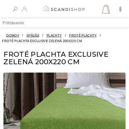
Prejsť
na
NÁKUPN
obsah
KOŠÍK
Prihlásenie
DOMOV
/
SPÁLŇA
/
PLACHTY
/
FROTÉ PLACHTY
/
FROTÉ PLACHTA EXCLUSIVE ZELENÁ 200X220 CM
FROTÉ PLACHTA EXCLUSIVE
ZELENÁ 200X220 CM