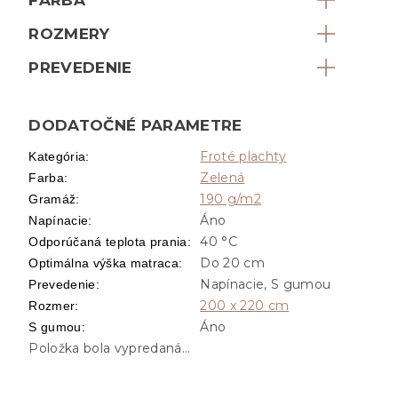
ROZMERY
PREVEDENIE
DODATOČNÉ PARAMETRE
Froté plachty
Kategória
:
Zelená
Farba
:
190 g/m2
Gramáž
:
Áno
Napínacie
:
40 °C
Odporúčaná teplota prania
:
Do 20 cm
Optimálna výška matraca
:
Napínacie, S gumou
Prevedenie
:
200 x 220 cm
Rozmer
:
Áno
S gumou
:
Položka bola vypredaná…