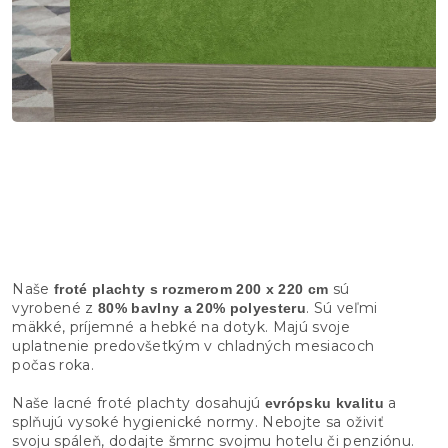
Naše
sú
froté plachty s rozmerom 200 x 220 cm
vyrobené z
. Sú veľmi
80% bavlny a 20% polyesteru
mäkké, príjemné a hebké na dotyk. Majú svoje
uplatnenie predovšetkým v chladných mesiacoch
počas roka.
Naše lacné froté plachty dosahujú
a
evrópsku kvalitu
splňujú vysoké hygienické normy. Nebojte sa oživiť
svoju spáleň, dodajte šmrnc svojmu hotelu či penziónu.