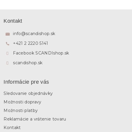
Z
á
Kontakt
p
ä
info
@
scandishop.sk
t
+421 2 2220 5141
i
e
Facebook SCANDIshop.sk
scandishop.sk
Informácie pre vás
Sledovanie objednávky
Možnosti dopravy
Možnosti platby
Reklamácie a vrátenie tovaru
Kontakt