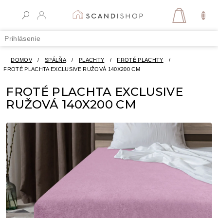
Prejsť
na
NÁKUPN
obsah
KOŠÍK
Prihlásenie
DOMOV
/
SPÁLŇA
/
PLACHTY
/
FROTÉ PLACHTY
/
FROTÉ PLACHTA EXCLUSIVE RUŽOVÁ 140X200 CM
FROTÉ PLACHTA EXCLUSIVE
RUŽOVÁ 140X200 CM