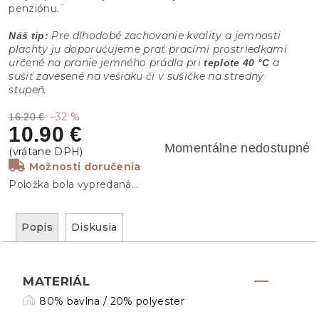
penziónu.¨
Pre dlhodobé zachovanie kvality a jemnosti
Náš tip:
plachty ju doporučujeme prať pracími prostriedkami
určené na pranie jemného prádla pri
a
teplote 40 °C
sušiť zavesené na vešiaku či v sušičke na stredný
stupeň.
–32 %
16.20 €
10.90 €
Momentálne nedostupné
Možnosti doručenia
Položka bola vypredaná…
Popis
Diskusia
MATERIÁL
80% bavlna / 20% polyester