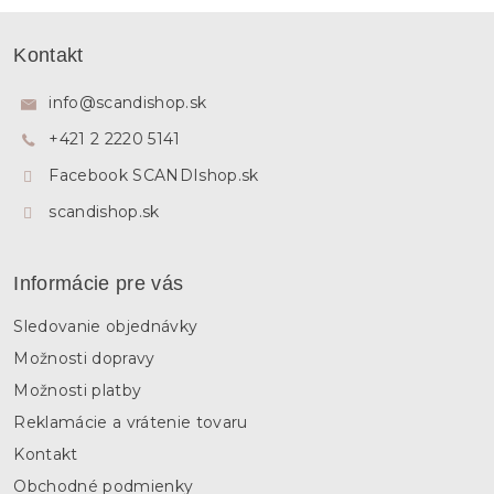
Z
á
Kontakt
p
ä
info
@
scandishop.sk
t
+421 2 2220 5141
i
e
Facebook SCANDIshop.sk
scandishop.sk
Informácie pre vás
Sledovanie objednávky
Možnosti dopravy
Možnosti platby
Reklamácie a vrátenie tovaru
Kontakt
Obchodné podmienky