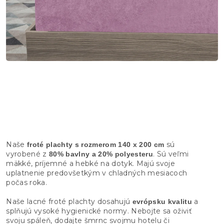
Naše
sú
froté plachty s rozmerom 140 x 200 cm
vyrobené z
. Sú veľmi
80% bavlny a 20% polyesteru
mäkké, príjemné a hebké na dotyk. Majú svoje
uplatnenie predovšetkým v chladných mesiacoch
počas roka.
Naše lacné froté plachty dosahujú
a
evrópsku kvalitu
splňujú vysoké hygienické normy. Nebojte sa oživiť
svoju spáleň, dodajte šmrnc svojmu hotelu či