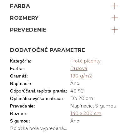
FARBA
ROZMERY
PREVEDENIE
DODATOČNÉ PARAMETRE
Froté plachty
Kategória
:
Ružová
Farba
:
190 g/m2
Gramáž
:
Áno
Napínacie
:
40 °C
Odporúčaná teplota prania
:
Do 20 cm
Optimálna výška matraca
:
Napínacie, S gumou
Prevedenie
:
140 x 200 cm
Rozmer
:
Áno
S gumou
:
Položka bola vypredaná…