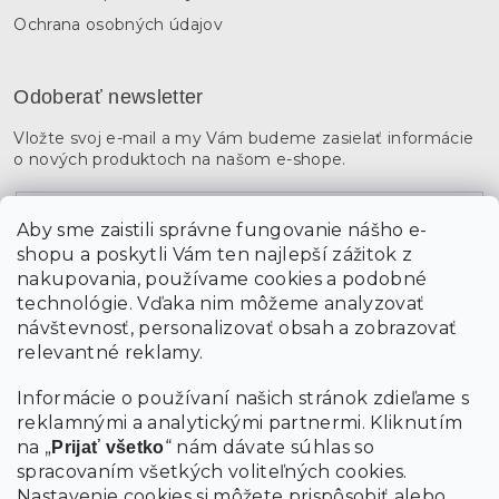
Ochrana osobných údajov
Odoberať newsletter
Vložte svoj e-mail a my Vám budeme zasielať informácie
o nových produktoch na našom e-shope.
Email
Aby sme zaistili správne fungovanie nášho e-
shopu a poskytli Vám ten najlepší zážitok z
Vložením údajov súhlasíte s
podmienkami ochrany
osobných údajov
nakupovania, používame cookies a podobné
technológie. Vďaka nim môžeme analyzovať
návštevnosť, personalizovať obsah a zobrazovať
PRIHLÁSIŤ SA
relevantné reklamy.
Informácie o používaní našich stránok zdieľame s
reklamnými a analytickými partnermi. Kliknutím
na „
“ nám dávate súhlas so
Prijať všetko
spracovaním všetkých voliteľných cookies.
Nastavenie cookies
si môžete prispôsobiť alebo