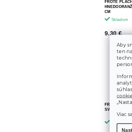
FROTÉ PLAC
HNEDOORANŽO
CM
Skladom
9.30 €
Aby sm
ten n
techn
person
Inform
analyt
súhlas
cooki
„Nasta
FROTÉ PLAC
SVETLOŠEDÁ 
Viac s
Skladom
Nas