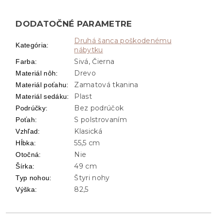
DODATOČNÉ PARAMETRE
Druhá šanca poškodenému
Kategória
:
nábytku
Sivá, Čierna
Farba
:
Drevo
Materiál nôh
:
Zamatová tkanina
Materiál poťahu
:
Plast
Materiál sedáku
:
Bez podrúčok
Podrúčky
:
S polstrovaním
Poťah
:
Klasická
Vzhľad
:
55,5 cm
Hĺbka
:
Nie
Otočná
:
49 cm
Šírka
:
Štyri nohy
Typ nohou
:
82,5
Výška
: