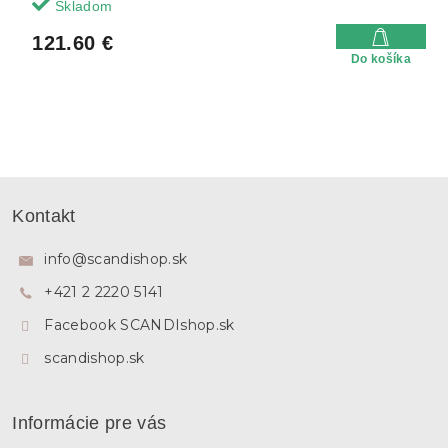
Skladom
121.60 €
Do košíka
Z
á
Kontakt
p
ä
info
@
scandishop.sk
t
+421 2 2220 5141
i
e
Facebook SCANDIshop.sk
scandishop.sk
Informácie pre vás