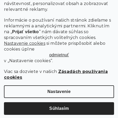
návštevnosť, personalizovať obsah a zobrazovať
PRIHLÁSIŤ SA
relevantné reklamy.
Informácie o používaní našich stránok zdieľame s
reklamnými a analytickými partnermi. Kliknutím
na „
“ nám dávate súhlas so
Prijať všetko
spracovaním všetkých voliteľných cookies.
Nastavenie cookies
si môžete prispôsobiť alebo
cookies úplne
odmietnuť
v „Nastavenie cookies“.
Viac sa dozviete v našich
Zásadách používania
cookies
Copyright 2026
SCANDIshop.sk
. Všetky práva vyhradené.
Upraviť nastavenie cookies
Nastavenie
Vytvoril Shoptet Premium
Súhlasím