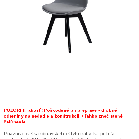
POZOR! II. akosť: Poškodené pri preprave - drobné
odreniny na sedadle a konštrukcii + ľahko znečistené
čalúnenie
Priaznivcov škandinávskeho štýlu nábytku poteší