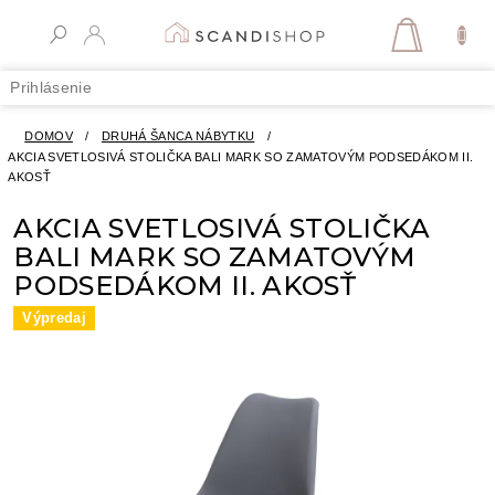
Prejsť
na
NÁKUPN
obsah
KOŠÍK
Prihlásenie
DOMOV
/
DRUHÁ ŠANCA NÁBYTKU
/
AKCIA SVETLOSIVÁ STOLIČKA BALI MARK SO ZAMATOVÝM PODSEDÁKOM II.
AKOSŤ
AKCIA SVETLOSIVÁ STOLIČKA
BALI MARK SO ZAMATOVÝM
PODSEDÁKOM II. AKOSŤ
Výpredaj