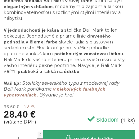
, ktorá sa pýši
moderná stolička Bali Mark v sivej farbe
, moderným dizajnom a ľahkou
elegantným vzhľadom
kombinovateľnosťou s rozličnými štýlmi interiérov a
nábytku.
a stolička Bali Mark to len
V jednoduchosti je krása
dokazuje. Jednoduché a priame línie
dreveného
skvele ladia s plastovým
podnožia v čiernej farbe
sedadlom stoličky, ktoré je pre väčšie pohodlie
opatrené vankúšikom
.
potiahnutým zamatovou látkou
Bali Mark do vášho interiéru prinesie sviežu iskru a štýl
vášho interiéru pekne podtrhne. Navyše je Bali Mark
veľmi
.
praktická a ľahká na údržbu
Stoličky severského typu z modelovej rady
Náš tip:
Bali Mark ponúkame
v niekoľkých farebných
Bývanie je hra!
vyhotoveniach.
–22 %
36.60 €
28.40 €
Skladom
(1 ks)