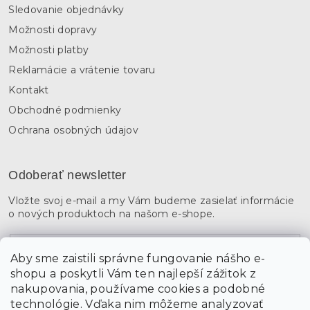
Sledovanie objednávky
Možnosti dopravy
Možnosti platby
Reklamácie a vrátenie tovaru
Kontakt
Obchodné podmienky
Ochrana osobných údajov
Odoberať newsletter
Vložte svoj e-mail a my Vám budeme zasielať informácie
o nových produktoch na našom e-shope.
Email
Aby sme zaistili správne fungovanie nášho e-
shopu a poskytli Vám ten najlepší zážitok z
Vložením údajov súhlasíte s
podmienkami ochrany
osobných údajov
nakupovania, používame cookies a podobné
technológie. Vďaka nim môžeme analyzovať