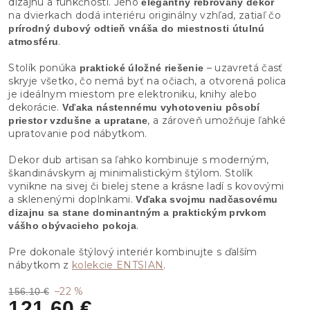
dizajnu a funkčnosti. Jeho
elegantný rebrovaný dekor
na dvierkach dodá interiéru originálny vzhľad, zatiaľ čo
prírodný dubový odtieň vnáša do miestnosti útulnú
.
atmosféru
Stolík ponúka
– uzavretá časť
praktické úložné riešenie
skryje všetko, čo nemá byť na očiach, a otvorená polica
je ideálnym miestom pre elektroniku, knihy alebo
dekorácie.
Vďaka nástennému vyhotoveniu pôsobí
, a zároveň umožňuje ľahké
priestor vzdušne a upratane
upratovanie pod nábytkom.
Dekor dub artisan sa ľahko kombinuje s moderným,
škandinávskym aj minimalistickým štýlom. Stolík
vynikne na sivej či bielej stene a krásne ladí s kovovými
a sklenenými doplnkami.
Vďaka svojmu nadčasovému
dizajnu sa stane dominantným a praktickým prvkom
.
vášho obývacieho pokoja
Pre dokonale štýlový interiér kombinujte s ďalším
nábytkom z
kolekcie ENTSIAN
.
–22 %
156.10 €
121.60 €