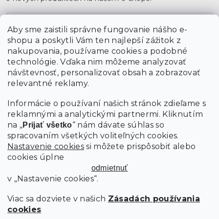
Email
Aby sme zaistili správne fungovanie nášho e-
shopu a poskytli Vám ten najlepší zážitok z
Vložením údajov súhlasíte s
podmienkami ochrany
osobných údajov
nakupovania, používame cookies a podobné
technológie. Vďaka nim môžeme analyzovať
návštevnosť, personalizovať obsah a zobrazovať
PRIHLÁSIŤ SA
relevantné reklamy.
Informácie o používaní našich stránok zdieľame s
reklamnými a analytickými partnermi. Kliknutím
na „
“ nám dávate súhlas so
Prijať všetko
spracovaním všetkých voliteľných cookies.
Nastavenie cookies
si môžete prispôsobiť alebo
cookies úplne
odmietnuť
v „Nastavenie cookies“.
Viac sa dozviete v našich
Zásadách používania
cookies