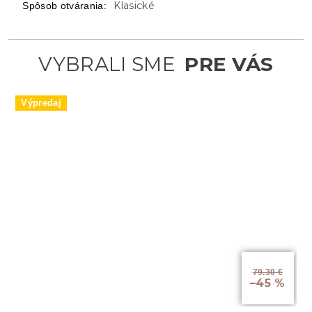
Klasické
Spôsob otvárania
:
Výpredaj
79.30 €
–45 %