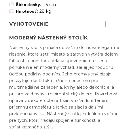
1,6 cm
Šírka dosky:
28 kg
Hmotnosť:
VYHOTOVENIE
MODERNÝ NÁSTENNÝ STOLÍK
Nástenný stolík prináša do vášho domova elegantné
riešenie, ktoré šetrí miesto a zároveň vytvára dojem
ľahkosti a priestoru. Vďaka upevneniu na stenu
ponúka nielen moderný vzhľad, ale aj jednoduchú
údržbu podlahy pod ním. Jeho premyslený dizajn
poskytuje dostatok úložného priestoru pre
multimediálne zariadenia, knihy alebo dekorácie, a
pritom zachováva minimalistický dojem. Povrchová
úprava v dekore dubu artisan vnáša do interiéru
príjemnú atmosféru a ľahko sa zladi s ďalšími
prvkami nábytku. Nástenný stolík je ideálnou voľbou
pre tých, ktorí hľadajú spojenie funkčnosti a
sofistikovaného štýlu.