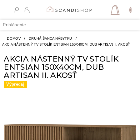
Prejsť
na
NÁKUPN
obsah
KOŠÍK
Prihlásenie
DOMOV
/
DRUHÁ ŠANCA NÁBYTKU
/
AKCIA NÁSTENNÝ TV STOLÍK ENTSIAN 150X40CM, DUB ARTISAN II. AKOSŤ
AKCIA NÁSTENNÝ TV STOLÍK
ENTSIAN 150X40CM, DUB
ARTISAN II. AKOSŤ
Výpredaj