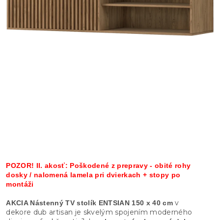
POZOR! II. akosť: Poškodené z prepravy - obité rohy
dosky / nalomená lamela pri dvierkach + stopy po
montáži
v
AKCIA Nástenný TV stolík ENTSIAN 150 x 40 cm
dekore dub artisan je skvelým spojením moderného