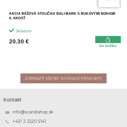
AKCIA BÉŽOVÁ STOLIČKA BALI MARK S BUKOVÝMI NOHAMI
II. AKOSŤ
Skladom
20.30 €
Do košíka
ZOBRAZIŤ VŠETKY SÚVISIACE PRODUKTY
Z
á
Kontakt
p
ä
info
@
scandishop.sk
t
+421 2 2220 5141
i