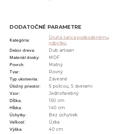
DODATOČNÉ PARAMETRE
Druhá šanca poškodenému
Kategória
:
nábytku
Dub artisan
Dekor dreva
:
MDF
Materiál dosky
:
Matný
Povrch
:
Rovný
Tvar
:
Závesné
Typ ukotvenia
:
S policou, S dverami
Úložný priestor
:
Jednofarebný
Vzor
:
150 cm
Dĺžka
:
140 cm
Hĺbka
:
Bez úchytiek
Úchytky
:
Úzka
Veľkosť
:
40 cm
Výška
: