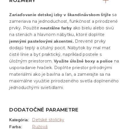
ROZMERY
sa
Zariaďovanie detskej izby v škandinávskom štýle
zameriava na jednoduchosť, funkčnosť a prirodzené
prvky. Použite
ako bielu alebo sivú
neutrálne farby
na stenách a hlavnom nábytku, ktoré doplňte
Drevené prvky
jemnými pastelovými akcentmi.
dodajú teplý a útulný pocit. Nábytok by mal mať
čisté línie a byť praktický, napríklad postele s
úložným priestorom.
na
Využite úložné boxy a police
usporiadanie hračiek. Doplňte priestor prírodnými
materiálmi ako je bavlna a ľan, a zamerajte sa na
maximálne využitie prirodzeného svetla doplneného
jednoduchými svietidlami.
DODATOČNÉ PARAMETRE
Detské stoličky
Kategória
:
Ružová
Farba
: