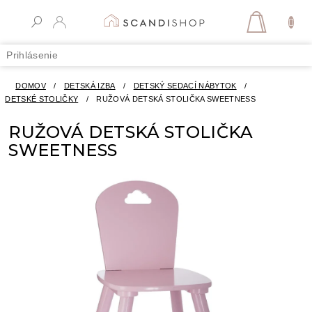
Prejsť
na
NÁKUPN
obsah
KOŠÍK
Prihlásenie
DOMOV
/
DETSKÁ IZBA
/
DETSKÝ SEDACÍ NÁBYTOK
/
DETSKÉ STOLIČKY
/
RUŽOVÁ DETSKÁ STOLIČKA SWEETNESS
RUŽOVÁ DETSKÁ STOLIČKA
SWEETNESS