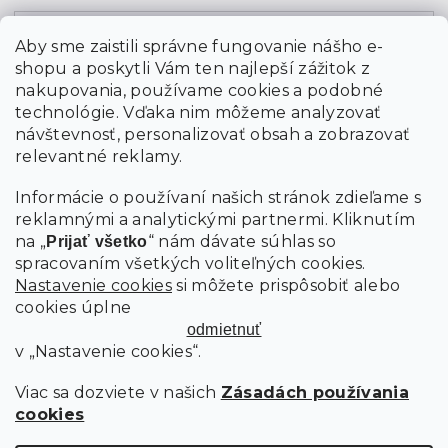
Email
Aby sme zaistili správne fungovanie nášho e-
shopu a poskytli Vám ten najlepší zážitok z
Vložením údajov súhlasíte s
podmienkami ochrany
osobných údajov
nakupovania, používame cookies a podobné
technológie. Vďaka nim môžeme analyzovať
návštevnosť, personalizovať obsah a zobrazovať
PRIHLÁSIŤ SA
relevantné reklamy.
Informácie o používaní našich stránok zdieľame s
reklamnými a analytickými partnermi. Kliknutím
na „
“ nám dávate súhlas so
Prijať všetko
spracovaním všetkých voliteľných cookies.
Nastavenie cookies
si môžete prispôsobiť alebo
cookies úplne
odmietnuť
v „Nastavenie cookies“.
Viac sa dozviete v našich
Zásadách používania
cookies
Copyright 2026
SCANDIshop.sk
. Všetky práva vyhradené.