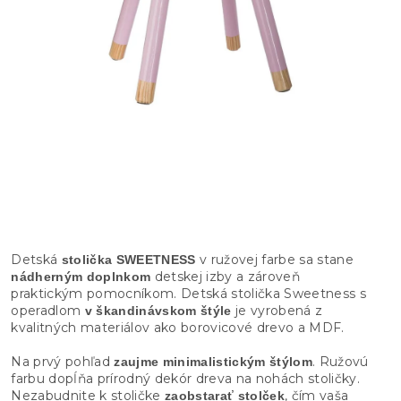
Detská
v ružovej farbe sa stane
stolička SWEETNESS
detskej izby a zároveň
nádherným doplnkom
praktickým pomocníkom. Detská stolička Sweetness s
operadlom
je vyrobená z
v škandinávskom štýle
kvalitných materiálov ako borovicové drevo a MDF.
Na prvý pohľad
. Ružovú
zaujme minimalistickým štýlom
farbu dopĺňa prírodný dekór dreva na nohách stoličky.
Nezabudnite k stoličke
, čím vaša
zaobstarať stolček