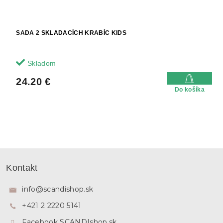
SADA 2 SKLADACÍCH KRABÍC KIDS
Skladom
24.20 €
Do košíka
Z
á
Kontakt
p
ä
info
@
scandishop.sk
t
+421 2 2220 5141
i
e
Facebook SCANDIshop.sk