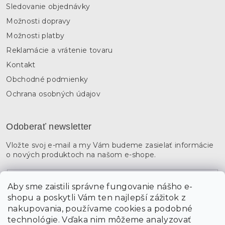
Sledovanie objednávky
Možnosti dopravy
Možnosti platby
Reklamácie a vrátenie tovaru
Kontakt
Obchodné podmienky
Ochrana osobných údajov
Odoberať newsletter
Vložte svoj e-mail a my Vám budeme zasielať informácie
o nových produktoch na našom e-shope.
Email
Aby sme zaistili správne fungovanie nášho e-
shopu a poskytli Vám ten najlepší zážitok z
Vložením údajov súhlasíte s
podmienkami ochrany
osobných údajov
nakupovania, používame cookies a podobné
technológie. Vďaka nim môžeme analyzovať