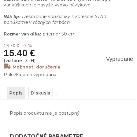
vankúšikoch je navyše vyoko návykové.
Dekoračné vankúšiky z kolekcie STAR
Náš tip:
ponúkame v rôznych farbách.
priemer 50 cm
Rozmer vankúša:
–7 %
16.70 €
15.40 €
Vypredané
Možnosti doručenia
Položka bola vypredaná…
Popis
Diskusia
Popis produktu nie je dostupný
DODATOČNÉ PARAMETRE