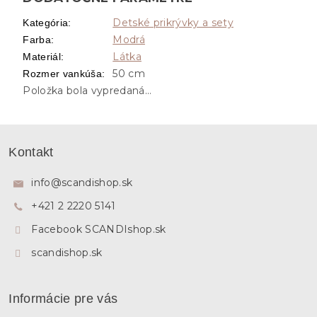
Detské prikrývky a sety
Kategória
:
Modrá
Farba
:
Látka
Materiál
:
50 cm
Rozmer vankúša
:
Položka bola vypredaná…
Z
á
Kontakt
p
ä
info
@
scandishop.sk
t
+421 2 2220 5141
i
e
Facebook SCANDIshop.sk
scandishop.sk
Informácie pre vás