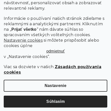
návštevnosť, personalizovať obsah a zobrazovať
PRIHLÁSIŤ SA
relevantné reklamy.
Informácie o používaní našich stránok zdieľame s
reklamnými a analytickými partnermi. Kliknutím
na „
“ nám dávate súhlas so
Prijať všetko
spracovaním všetkých voliteľných cookies.
Nastavenie cookies
si môžete prispôsobiť alebo
cookies úplne
odmietnuť
v „Nastavenie cookies“.
Viac sa dozviete v našich
Zásadách používania
cookies
Copyright 2026
SCANDIshop.sk
. Všetky práva vyhradené.
Upraviť nastavenie cookies
Nastavenie
Vytvoril Shoptet Premium
Súhlasím