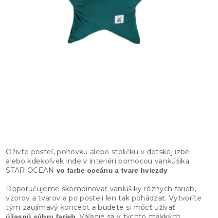
Oživte posteľ, pohovku alebo stoličku v detskej izbe
alebo kdekoľvek inde v interiéri pomocou vankúšika
STAR OCEAN
.
vo farbe oceánu a tvare hviezdy
Doporučujeme skombinovať vanlúšiky rôznych farieb,
vzorov a tvarov a po posteli len tak pohádzať. Vytvoríte
tým zaujímavý koncept a budete si môcť užívať
. Váľanie sa v týchto mäkkých
úžasnú súhru farieb