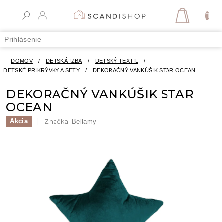
Prejsť
na
NÁKUPN
obsah
KOŠÍK
Prihlásenie
DOMOV
/
DETSKÁ IZBA
/
DETSKÝ TEXTIL
/
DETSKÉ PRIKRÝVKY A SETY
/
DEKORAČNÝ VANKÚŠIK STAR OCEAN
DEKORAČNÝ VANKÚŠIK STAR
OCEAN
Akcia
Značka:
Bellamy