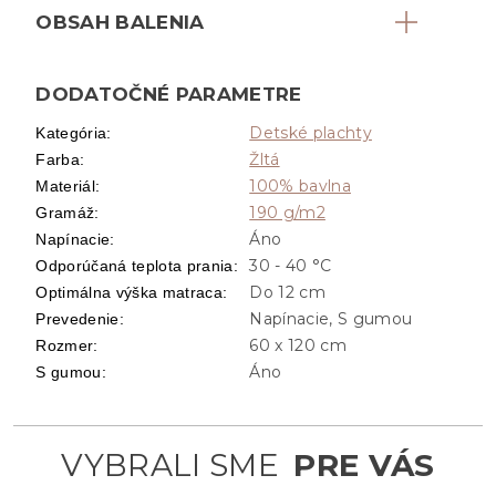
OBSAH BALENIA
DODATOČNÉ PARAMETRE
Detské plachty
Kategória
:
Žltá
Farba
:
100% bavlna
Materiál
:
190 g/m2
Gramáž
:
Áno
Napínacie
:
30 - 40 °C
Odporúčaná teplota prania
:
Do 12 cm
Optimálna výška matraca
:
Napínacie, S gumou
Prevedenie
:
60 x 120 cm
Rozmer
:
Áno
S gumou
: