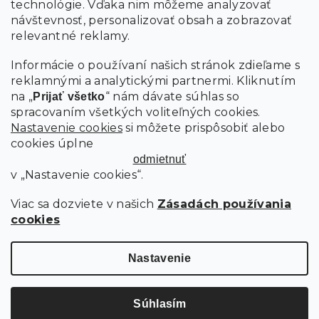
technológie. Vďaka nim môžeme analyzovať
návštevnosť, personalizovať obsah a zobrazovať
PRIHLÁSIŤ SA
relevantné reklamy.
Informácie o používaní našich stránok zdieľame s
reklamnými a analytickými partnermi. Kliknutím
na „
“ nám dávate súhlas so
Prijať všetko
spracovaním všetkých voliteľných cookies.
Nastavenie cookies
si môžete prispôsobiť alebo
cookies úplne
odmietnuť
v „Nastavenie cookies“.
Viac sa dozviete v našich
Zásadách používania
cookies
Copyright 2026
SCANDIshop.sk
. Všetky práva vyhradené.
Upraviť nastavenie cookies
Nastavenie
Vytvoril Shoptet Premium
Súhlasím