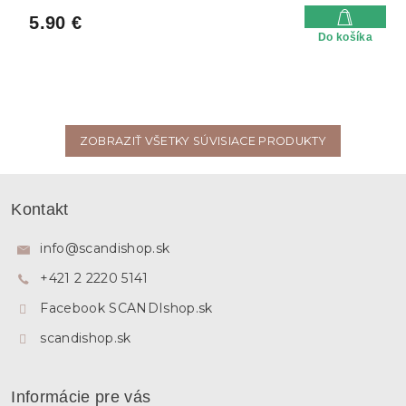
5.90 €
Do košíka
ZOBRAZIŤ VŠETKY SÚVISIACE PRODUKTY
Z
á
Kontakt
p
ä
info
@
scandishop.sk
t
+421 2 2220 5141
i
e
Facebook SCANDIshop.sk
scandishop.sk
Informácie pre vás