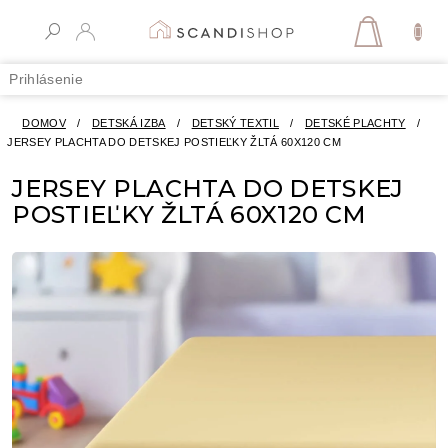
Prejsť
na
NÁKUPN
obsah
KOŠÍK
Prihlásenie
DOMOV
/
DETSKÁ IZBA
/
DETSKÝ TEXTIL
/
DETSKÉ PLACHTY
/
JERSEY PLACHTA DO DETSKEJ POSTIEĽKY ŽLTÁ 60X120 CM
JERSEY PLACHTA DO DETSKEJ
POSTIEĽKY ŽLTÁ 60X120 CM