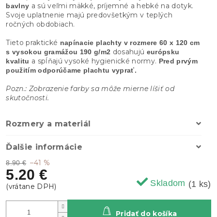
a sú veľmi mäkké, príjemné a hebké na dotyk.
bavlny
Svoje uplatnenie majú predovšetkým v teplých
ročných obdobiach.
Tieto praktické
napínacie plachty
v
rozmere 60 x 120 cm
dosahujú
s vysokou gramážou 190 g/m2
európsku
a spĺňajú vysoké hygienické normy.
kvalitu
Pred prvým
použitím odporúčame plachtu vyprať.
Pozn.: Zobrazenie farby sa môže mierne líšiť od
skutočnosti.
Rozmery a materiál
Ďalšie informácie
–41 %
8.90 €
5.20 €
Skladom
(1 ks)
Pridať do košíka