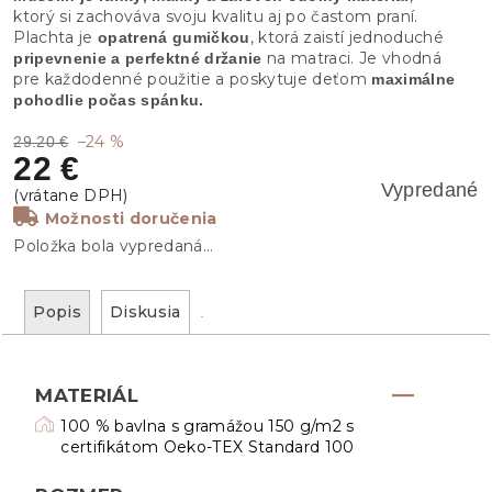
ktorý si zachováva svoju kvalitu aj po častom praní.
Plachta je
, ktorá zaistí jednoduché
opatrená gumičkou
na matraci. Je vhodná
pripevnenie a perfektné držanie
pre každodenné použitie a poskytuje deťom
maximálne
pohodlie počas spánku.
–24 %
29.20 €
22 €
Vypredané
Možnosti doručenia
Položka bola vypredaná…
Popis
Diskusia
MATERIÁL
100 % bavlna s gramážou 150 g/m2 s
certifikátom Oeko-TEX Standard 100