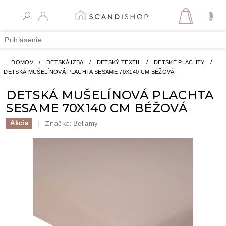
Prejsť
na
NÁKUPN
obsah
KOŠÍK
Prihlásenie
DOMOV
/
DETSKÁ IZBA
/
DETSKÝ TEXTIL
/
DETSKÉ PLACHTY
/
DETSKÁ MUŠELÍNOVÁ PLACHTA SESAME 70X140 CM BÉŽOVÁ
DETSKÁ MUŠELÍNOVÁ PLACHTA
SESAME 70X140 CM BÉŽOVÁ
Akcia
Značka:
Bellamy