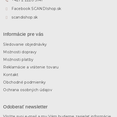
+421 2 2220 5141
i
e
Facebook SCANDIshop.sk
scandishop.sk
Informácie pre vás
Sledovanie objednávky
Možnosti dopravy
Možnosti platby
Reklamácie a vrátenie tovaru
Kontakt
Obchodné podmienky
Ochrana osobných údajov
Odoberať newsletter
Vložte svoj e-mail a my Vám budeme zasielať informácie