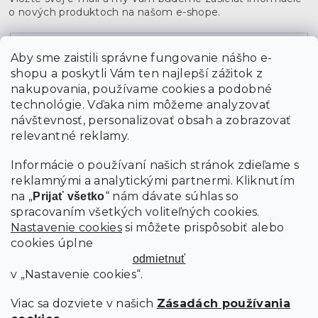
o nových produktoch na našom e-shope.
Email
Aby sme zaistili správne fungovanie nášho e-
shopu a poskytli Vám ten najlepší zážitok z
Vložením údajov súhlasíte s
podmienkami ochrany
osobných údajov
nakupovania, používame cookies a podobné
technológie. Vďaka nim môžeme analyzovať
návštevnosť, personalizovať obsah a zobrazovať
PRIHLÁSIŤ SA
relevantné reklamy.
Informácie o používaní našich stránok zdieľame s
reklamnými a analytickými partnermi. Kliknutím
na „
“ nám dávate súhlas so
Prijať všetko
spracovaním všetkých voliteľných cookies.
Nastavenie cookies
si môžete prispôsobiť alebo
cookies úplne
odmietnuť
v „Nastavenie cookies“.
Viac sa dozviete v našich
Zásadách používania