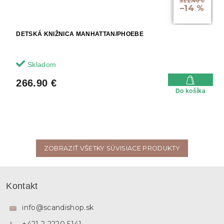
311.40 €
–14 %
DETSKÁ KNIŽNICA MANHATTAN/PHOEBE
Skladom
266.90 €
Do košíka
ZOBRAZIŤ VŠETKY SÚVISIACE PRODUKTY
Z
á
Kontakt
p
ä
info
@
scandishop.sk
t