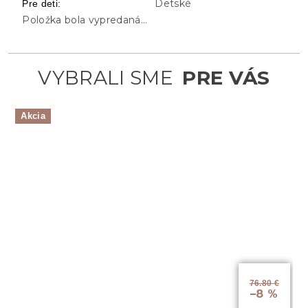
Detské
Pre deti
:
Položka bola vypredaná…
Akcia
76.80 €
–8 %