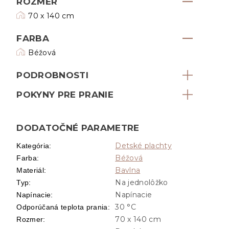
ROZMER
70 x 140 cm
FARBA
Béžová
PODROBNOSTI
POKYNY PRE PRANIE
DODATOČNÉ PARAMETRE
Detské plachty
Kategória
:
Béžová
Farba
:
Bavlna
Materiál
:
Na jednolôžko
Typ
:
Napínacie
Napínacie
:
30 °C
Odporúčaná teplota prania
:
70 x 140 cm
Rozmer
: