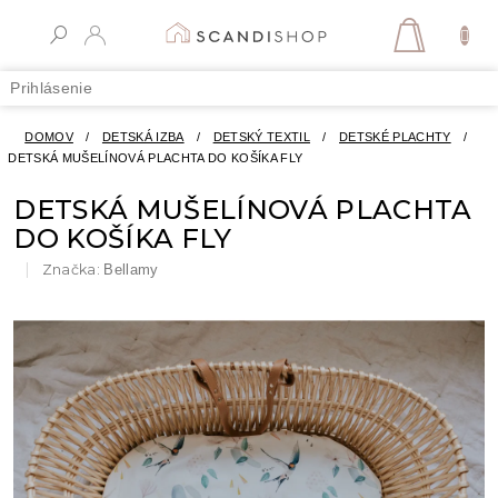
Prejsť
na
NÁKUPN
obsah
KOŠÍK
Prihlásenie
DOMOV
/
DETSKÁ IZBA
/
DETSKÝ TEXTIL
/
DETSKÉ PLACHTY
/
DETSKÁ MUŠELÍNOVÁ PLACHTA DO KOŠÍKA FLY
DETSKÁ MUŠELÍNOVÁ PLACHTA
DO KOŠÍKA FLY
Značka:
Bellamy