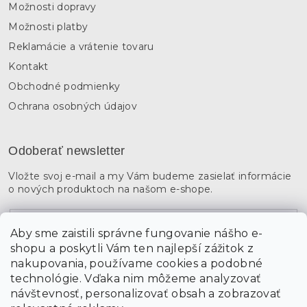
Možnosti dopravy
Možnosti platby
Reklamácie a vrátenie tovaru
Kontakt
Obchodné podmienky
Ochrana osobných údajov
Odoberať newsletter
Vložte svoj e-mail a my Vám budeme zasielať informácie
o nových produktoch na našom e-shope.
Email
Aby sme zaistili správne fungovanie nášho e-
shopu a poskytli Vám ten najlepší zážitok z
Vložením údajov súhlasíte s
podmienkami ochrany
osobných údajov
nakupovania, používame cookies a podobné
technológie. Vďaka nim môžeme analyzovať
návštevnosť, personalizovať obsah a zobrazovať
PRIHLÁSIŤ SA