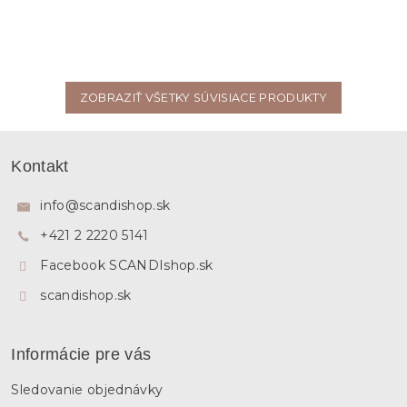
ZOBRAZIŤ VŠETKY SÚVISIACE PRODUKTY
Z
á
Kontakt
p
ä
info
@
scandishop.sk
t
+421 2 2220 5141
i
e
Facebook SCANDIshop.sk
scandishop.sk
Informácie pre vás
Sledovanie objednávky