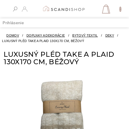
Prejsť
na
NÁKUPN
obsah
KOŠÍK
Prihlásenie
DOMOV
/
DOPLNKY A DEKORÁCIE
/
BYTOVÝ TEXTIL
/
DEKY
/
LUXUSNÝ PLÉD TAKE A PLAID 130X170 CM, BÉŽOVÝ
LUXUSNÝ PLÉD TAKE A PLAID
130X170 CM, BÉŽOVÝ