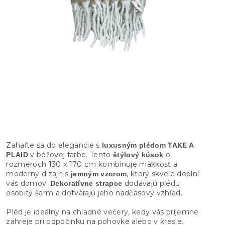
Zahaľte sa do elegancie s
luxusným plédom TAKE A
v béžovej farbe. Tento
o
PLAID
štýlový kúsok
rozmeroch 130 x 170 cm kombinuje mäkkosť a
moderný dizajn s
, ktorý skvele doplní
jemným vzorom
váš domov.
dodávajú plédu
Dekoratívne strapce
osobitý šarm a dotvárajú jeho nadčasový vzhľad.
Pléd je ideálny na chladné večery, kedy vás príjemne
zahreje pri odpočinku na pohovke alebo v kresle.