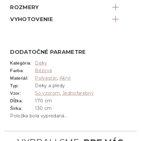
ROZMERY
VYHOTOVENIE
DODATOČNÉ PARAMETRE
Deky
Kategória
:
Béžová
Farba
:
Polyester
,
Akryl
Materiál
:
Deky a plédy
Typ
:
So vzorom
,
Jednofarebný
Vzor
:
170 cm
Dĺžka
:
130 cm
Šírka
:
Položka bola vypredaná…