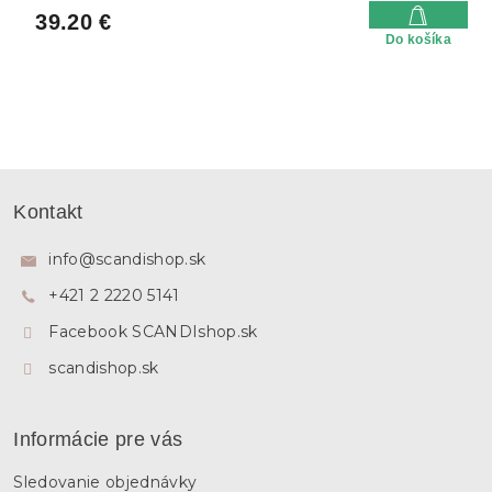
39.20 €
Do košíka
Z
á
Kontakt
p
ä
info
@
scandishop.sk
t
+421 2 2220 5141
i
e
Facebook SCANDIshop.sk
scandishop.sk
Informácie pre vás
Sledovanie objednávky