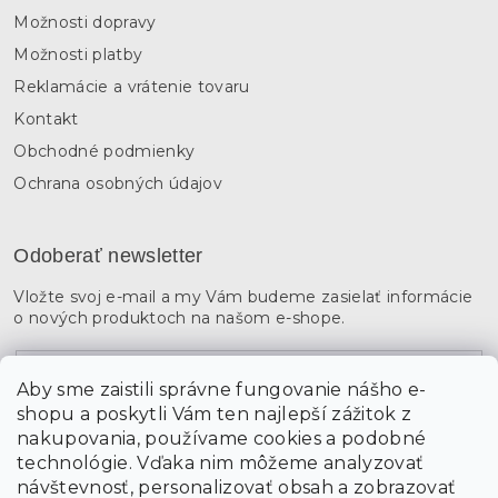
Možnosti dopravy
Možnosti platby
Reklamácie a vrátenie tovaru
Kontakt
Obchodné podmienky
Ochrana osobných údajov
Odoberať newsletter
Vložte svoj e-mail a my Vám budeme zasielať informácie
o nových produktoch na našom e-shope.
Email
Aby sme zaistili správne fungovanie nášho e-
shopu a poskytli Vám ten najlepší zážitok z
Vložením údajov súhlasíte s
podmienkami ochrany
osobných údajov
nakupovania, používame cookies a podobné
technológie. Vďaka nim môžeme analyzovať
návštevnosť, personalizovať obsah a zobrazovať
PRIHLÁSIŤ SA