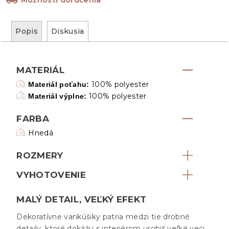
Popis
Diskusia
MATERIÁL
100% polyester
Materiál poťahu:
100% polyester
Materiál výplne:
FARBA
Hnedá
ROZMERY
VYHOTOVENIE
MALÝ DETAIL, VEĽKÝ EFEKT
Dekoratívne vankúšiky patria medzi tie drobné
detaily, ktoré dokážu s interiérom urobiť veľké veci.