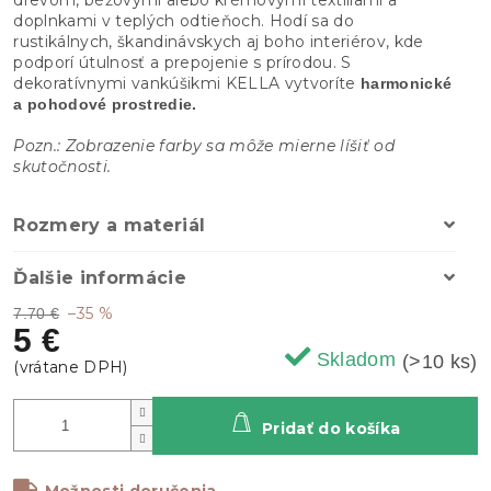
doplnkami v teplých odtieňoch. Hodí sa do
rustikálnych, škandinávskych aj boho interiérov, kde
podporí útulnosť a prepojenie s prírodou. S
dekoratívnymi vankúšikmi KELLA vytvoríte
harmonické
a pohodové prostredie.
Pozn.: Zobrazenie farby sa môže mierne líšiť od
skutočnosti.
Rozmery a materiál
Ďalšie informácie
–35 %
7.70 €
5 €
Skladom
(>10 ks)
Pridať do košíka
Možnosti doručenia