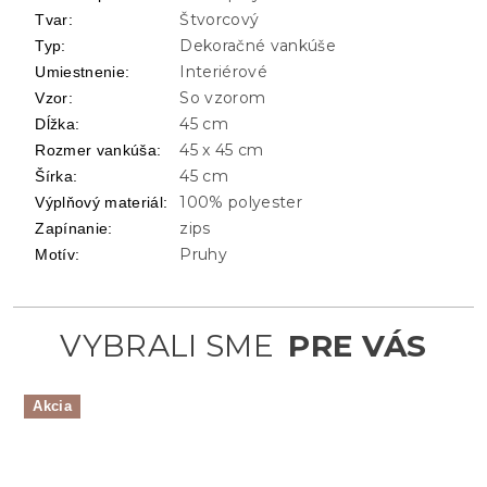
Štvorcový
Tvar
:
Dekoračné vankúše
Typ
:
Interiérové
Umiestnenie
:
So vzorom
Vzor
:
45 cm
Dĺžka
:
45 x 45 cm
Rozmer vankúša
:
45 cm
Šírka
:
100% polyester
Výplňový materiál
:
zips
Zapínanie
:
Pruhy
Motív
:
Akcia