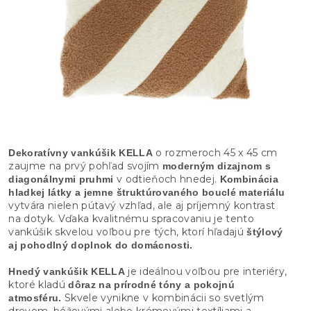
o rozmeroch 45 x 45 cm
Dekoratívny vankúšik KELLA
zaujme na prvý pohľad svojím
moderným dizajnom s
v odtieňoch hnedej.
diagonálnymi pruhmi
Kombinácia
hladkej látky a jemne štruktúrovaného bouclé materiálu
vytvára nielen pútavý vzhľad, ale aj príjemný kontrast
na dotyk. Vďaka kvalitnému spracovaniu je tento
vankúšik skvelou voľbou pre tých, ktorí hľadajú
štýlový
aj pohodlný doplnok do domácnosti.
je ideálnou voľbou pre interiéry,
Hnedý vankúšik KELLA
ktoré kladú
dôraz na prírodné tóny a pokojnú
Skvele vynikne v kombinácii so svetlým
atmosféru.
drevom, béžovými alebo krémovými textíliami a