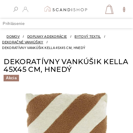
Prejsť
na
NÁKUPN
obsah
KOŠÍK
Prihlásenie
DOMOV
/
DOPLNKY A DEKORÁCIE
/
BYTOVÝ TEXTIL
/
DEKORAČNÉ VANKÚŠIKY
/
DEKORATÍVNY VANKÚŠIK KELLA 45X45 CM, HNEDÝ
DEKORATÍVNY VANKÚŠIK KELLA
45X45 CM, HNEDÝ
Akcia