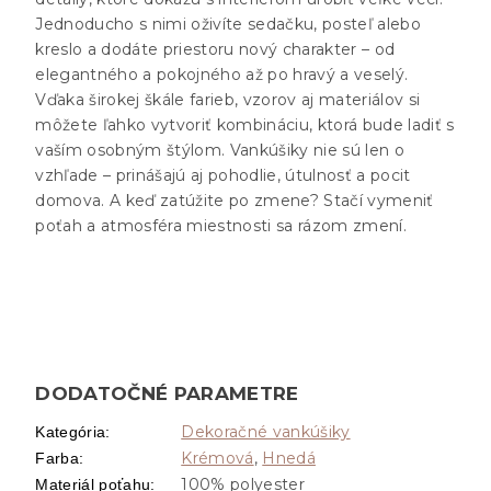
Jednoducho s nimi oživíte sedačku, posteľ alebo
kreslo a dodáte priestoru nový charakter – od
elegantného a pokojného až po hravý a veselý.
Vďaka širokej škále farieb, vzorov aj materiálov si
môžete ľahko vytvoriť kombináciu, ktorá bude ladiť s
vaším osobným štýlom. Vankúšiky nie sú len o
vzhľade – prinášajú aj pohodlie, útulnosť a pocit
domova. A keď zatúžite po zmene? Stačí vymeniť
poťah a atmosféra miestnosti sa rázom zmení.
DODATOČNÉ PARAMETRE
Dekoračné vankúšiky
Kategória
:
Krémová
,
Hnedá
Farba
:
100% polyester
Materiál poťahu
: