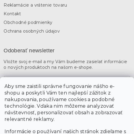
Reklamácie a vrátenie tovaru
Kontakt
Obchodné podmienky
Ochrana osobných údajov
Odoberať newsletter
Vložte svoj e-mail a my Vám budeme zasielať informácie
o nových produktoch na našom e-shope.
Email
Aby sme zaistili správne fungovanie nášho e-
shopu a poskytli Vám ten najlepší zážitok z
Vložením údajov súhlasíte s
podmienkami ochrany
osobných údajov
nakupovania, používame cookies a podobné
technológie. Vďaka nim môžeme analyzovať
návštevnosť, personalizovať obsah a zobrazovať
PRIHLÁSIŤ SA
relevantné reklamy.
Informácie o používaní našich stránok zdieľame s