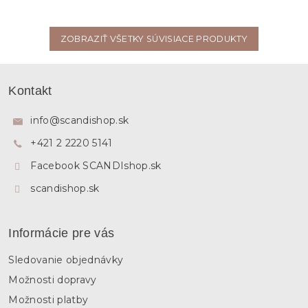
ZOBRAZIŤ VŠETKY SÚVISIACE PRODUKTY
Z
á
Kontakt
p
ä
info
@
scandishop.sk
t
+421 2 2220 5141
i
e
Facebook SCANDIshop.sk
scandishop.sk
Informácie pre vás
Sledovanie objednávky
Možnosti dopravy
Možnosti platby