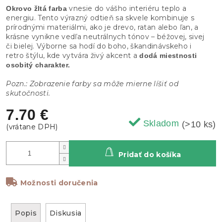
vnesie do vášho interiéru teplo a
Okrovo žltá farba
energiu. Tento výrazný odtieň sa skvele kombinuje s
prírodnými materiálmi, ako je drevo, ratan alebo ľan, a
krásne vynikne vedľa neutrálnych tónov – béžovej, sivej
či bielej. Výborne sa hodí do boho, škandinávskeho i
retro štýlu, kde vytvára živý akcent a
dodá miestnosti
osobitý charakter.
Pozn.: Zobrazenie farby sa môže mierne líšiť od
skutočnosti.
7.70 €
Skladom
(>10 ks)
Pridať do košíka
Možnosti doručenia
Popis
Diskusia