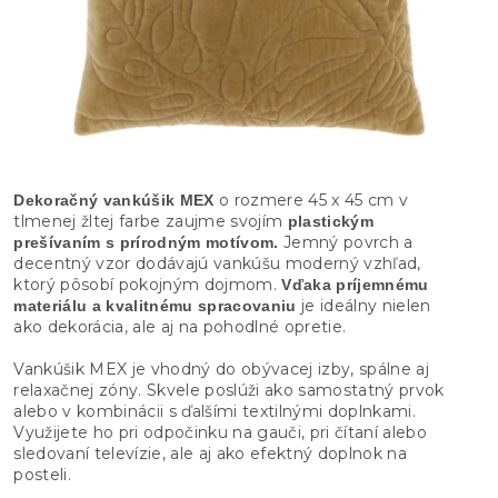
o rozmere 45 x 45 cm v
Dekoračný vankúšik MEX
tlmenej žltej farbe zaujme svojím
plastickým
Jemný povrch a
prešívaním s prírodným motívom.
decentný vzor dodávajú vankúšu moderný vzhľad,
ktorý pôsobí pokojným dojmom.
Vďaka príjemnému
je ideálny nielen
materiálu a kvalitnému spracovaniu
ako dekorácia, ale aj na pohodlné opretie.
Vankúšik MEX je vhodný do obývacej izby, spálne aj
relaxačnej zóny. Skvele poslúži ako samostatný prvok
alebo v kombinácii s ďalšími textilnými doplnkami.
Využijete ho pri odpočinku na gauči, pri čítaní alebo
sledovaní televízie, ale aj ako efektný doplnok na
posteli.