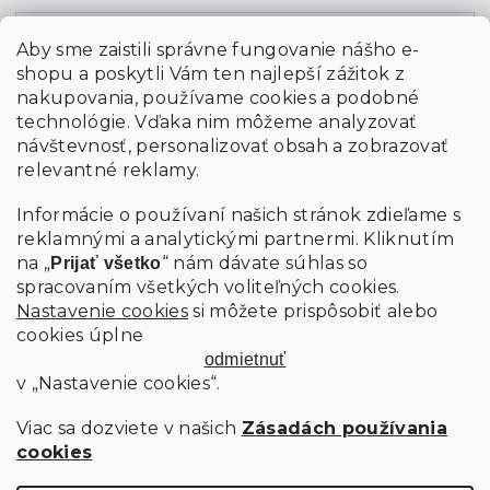
Email
Aby sme zaistili správne fungovanie nášho e-
shopu a poskytli Vám ten najlepší zážitok z
Vložením údajov súhlasíte s
podmienkami ochrany
osobných údajov
nakupovania, používame cookies a podobné
technológie. Vďaka nim môžeme analyzovať
návštevnosť, personalizovať obsah a zobrazovať
PRIHLÁSIŤ SA
relevantné reklamy.
Informácie o používaní našich stránok zdieľame s
reklamnými a analytickými partnermi. Kliknutím
na „
“ nám dávate súhlas so
Prijať všetko
spracovaním všetkých voliteľných cookies.
Nastavenie cookies
si môžete prispôsobiť alebo
cookies úplne
odmietnuť
v „Nastavenie cookies“.
Viac sa dozviete v našich
Zásadách používania
cookies
Copyright 2026
SCANDIshop.sk
. Všetky práva vyhradené.