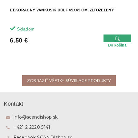
DEKORAČNÝ VANKÚŠIK DOLF 45X45 CM, ŽLTOZELENÝ
Skladom
6.50 €
Do košíka
ZOBRAZIŤ VŠETKY SÚVISIACE PRODUKTY
Z
á
Kontakt
p
ä
info
@
scandishop.sk
t
+421 2 2220 5141
i
e
Facebook SCANDIshop.sk