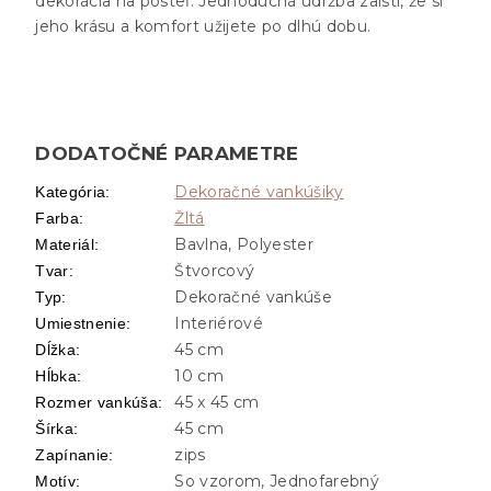
dekorácia na posteľ. Jednoduchá údržba zaistí, že si
jeho krásu a komfort užijete po dlhú dobu.
DODATOČNÉ PARAMETRE
Dekoračné vankúšiky
Kategória
:
Žltá
Farba
:
Bavlna, Polyester
Materiál
:
Štvorcový
Tvar
:
Dekoračné vankúše
Typ
:
Interiérové
Umiestnenie
:
45 cm
Dĺžka
:
10 cm
Hĺbka
:
45 x 45 cm
Rozmer vankúša
:
45 cm
Šírka
:
zips
Zapínanie
:
So vzorom, Jednofarebný
Motív
: