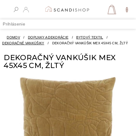
Prejsť
na
NÁKUPN
obsah
KOŠÍK
Prihlásenie
DOMOV
/
DOPLNKY A DEKORÁCIE
/
BYTOVÝ TEXTIL
/
DEKORAČNÉ VANKÚŠIKY
/
DEKORAČNÝ VANKÚŠIK MEX 45X45 CM, ŽLTÝ
DEKORAČNÝ VANKÚŠIK MEX
45X45 CM, ŽLTÝ