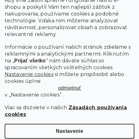
Aby sme zaistili správne fungovanie nášho e-
shopu a poskytli Vám ten najlepší zážitok z
Vložením údajov súhlasíte s
podmienkami ochrany
osobných údajov
nakupovania, používame cookies a podobné
technológie. Vďaka nim môžeme analyzovať
návštevnosť, personalizovať obsah a zobrazovať
PRIHLÁSIŤ SA
relevantné reklamy.
Informácie o používaní našich stránok zdieľame s
reklamnými a analytickými partnermi. Kliknutím
na „
“ nám dávate súhlas so
Prijať všetko
spracovaním všetkých voliteľných cookies.
Nastavenie cookies
si môžete prispôsobiť alebo
cookies úplne
odmietnuť
v „Nastavenie cookies“.
Viac sa dozviete v našich
Zásadách používania
cookies
Copyright 2026
SCANDIshop.sk
. Všetky práva vyhradené.
Upraviť nastavenie cookies
Nastavenie