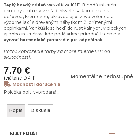
dodá interiéru
Teplý hnedý odtieň vankúšika KJELD
prírodný a útulný vzhľad. Skvele sa kombinuje s
béžovou, krémovou, okrovou aj olivovo zelenou a
výborne ladí s dreveným nábytkom či prútenými
doplnkami. Vankúšik sa hodí do rustikálnych, vidieckych
aj boho interiérov, kde podčiarkne prírodné ladenie a
.
vytvorí harmonické prostredie pre odpočinok
Pozn.: Zobrazenie farby sa môže mierne líšiť od
skutočnosti.
7.70 €
Momentálne nedostupné
Možnosti doručenia
Položka bola vypredaná…
Popis
Diskusia
MATERIÁL