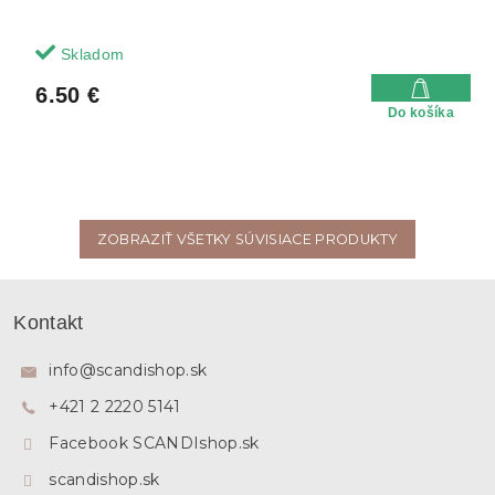
Skladom
6.50 €
Do košíka
ZOBRAZIŤ VŠETKY SÚVISIACE PRODUKTY
Z
á
Kontakt
p
ä
info
@
scandishop.sk
t
+421 2 2220 5141
i
e
Facebook SCANDIshop.sk
scandishop.sk