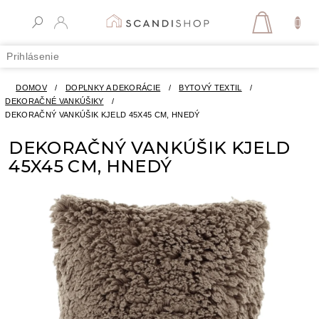
Prejsť
na
NÁKUPN
obsah
KOŠÍK
Prihlásenie
DOMOV
/
DOPLNKY A DEKORÁCIE
/
BYTOVÝ TEXTIL
/
DEKORAČNÉ VANKÚŠIKY
/
DEKORAČNÝ VANKÚŠIK KJELD 45X45 CM, HNEDÝ
DEKORAČNÝ VANKÚŠIK KJELD
45X45 CM, HNEDÝ