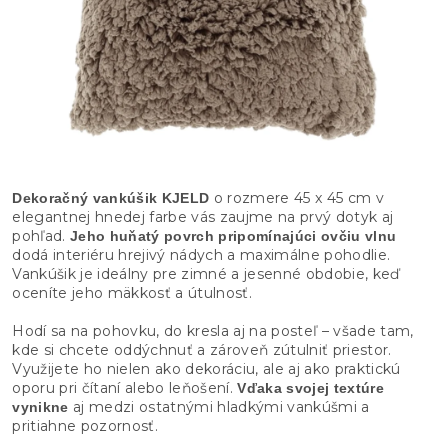
o rozmere 45 x 45 cm v
Dekoračný vankúšik KJELD
elegantnej hnedej farbe vás zaujme na prvý dotyk aj
pohľad.
Jeho huňatý povrch pripomínajúci ovčiu vlnu
dodá interiéru hrejivý nádych a maximálne pohodlie.
Vankúšik je ideálny pre zimné a jesenné obdobie, keď
oceníte jeho mäkkosť a útulnosť.
Hodí sa na pohovku, do kresla aj na posteľ – všade tam,
kde si chcete oddýchnuť a zároveň zútulniť priestor.
Využijete ho nielen ako dekoráciu, ale aj ako praktickú
oporu pri čítaní alebo leňošení.
Vďaka svojej textúre
aj medzi ostatnými hladkými vankúšmi a
vynikne
pritiahne pozornosť.