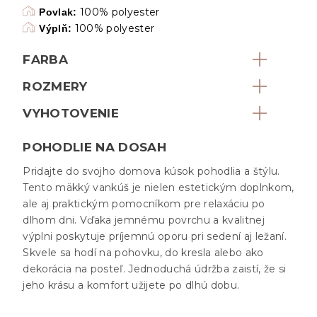
100% polyester
Povlak:
100% polyester
Výplň:
FARBA
ROZMERY
VYHOTOVENIE
POHODLIE NA DOSAH
Pridajte do svojho domova kúsok pohodlia a štýlu.
Tento mäkký vankúš je nielen estetickým doplnkom,
ale aj praktickým pomocníkom pre relaxáciu po
dlhom dni. Vďaka jemnému povrchu a kvalitnej
výplni poskytuje príjemnú oporu pri sedení aj ležaní.
Skvele sa hodí na pohovku, do kresla alebo ako
dekorácia na posteľ. Jednoduchá údržba zaistí, že si
jeho krásu a komfort užijete po dlhú dobu.