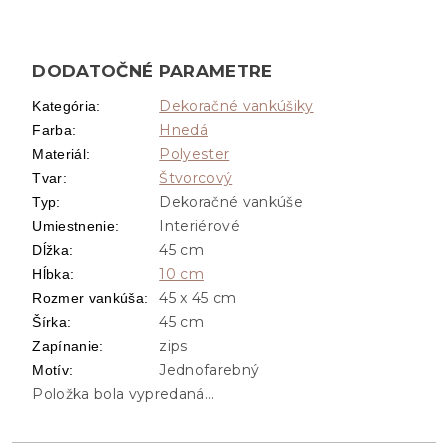
DODATOČNÉ PARAMETRE
Dekoračné vankúšiky
Kategória
:
Hnedá
Farba
:
Polyester
Materiál
:
Štvorcový
Tvar
:
Dekoračné vankúše
Typ
:
Interiérové
Umiestnenie
:
45 cm
Dĺžka
:
10 cm
Hĺbka
:
45 x 45 cm
Rozmer vankúša
:
45 cm
Šírka
:
zips
Zapínanie
:
Jednofarebný
Motív
:
Položka bola vypredaná…