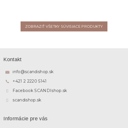
ZOBRAZIŤ VŠETKY SÚVISIACE PRODUKTY
Z
á
Kontakt
p
ä
info
@
scandishop.sk
t
+421 2 2220 5141
i
e
Facebook SCANDIshop.sk
scandishop.sk
Informácie pre vás