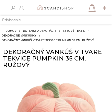
Prejsť
na
NÁKUPN
obsah
KOŠÍK
Prihlásenie
DOMOV
/
DOPLNKY A DEKORÁCIE
/
BYTOVÝ TEXTIL
/
DEKORAČNÉ VANKÚŠIKY
/
DEKORAČNÝ VANKÚŠ V TVARE TEKVICE PUMPKIN 35 CM, RUŽOVÝ
DEKORAČNÝ VANKÚŠ V TVARE
TEKVICE PUMPKIN 35 CM,
RUŽOVÝ