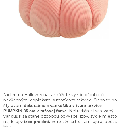
Nielen na Halloweena si môžete vyzdobiť interiér
nevšednými doplnkami s motívom tekvice. Siahnite po
štýlovom
dekoračnom vankúšiku v tvare tekvice
Netradične tvarovaný
PUMPKIN 35 cm v ružovej farbe.
vankúšik sa stane ozdobou obývacej izby, svoje miesto
nájde aj
Verte, že si ho zamilujú aj počas
v izbe pre deti.
hier.