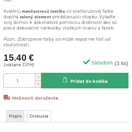
Kvalitnú
vo svetloružovej farbe
menčestrovú textíliu
dopĺňa
predstavujúci stopku. Vylaďte
zelený element
svoj domov k dokonalosti pomocou drobností ako sú
práve dekoračné vankúšiky všetkých tvarov a farieb.
Pozn.: Zobrazenie farby sa môže nepatrne líšiť od
skutočnosti.
15.40 €
Skladom
(3 ks)
Pridať do košíka
Možnosti doručenia
Popis
Diskusia