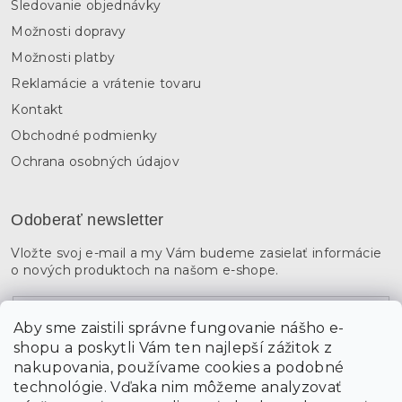
Sledovanie objednávky
Možnosti dopravy
Možnosti platby
Reklamácie a vrátenie tovaru
Kontakt
Obchodné podmienky
Ochrana osobných údajov
Odoberať newsletter
Vložte svoj e-mail a my Vám budeme zasielať informácie
o nových produktoch na našom e-shope.
Email
Aby sme zaistili správne fungovanie nášho e-
shopu a poskytli Vám ten najlepší zážitok z
Vložením údajov súhlasíte s
podmienkami ochrany
osobných údajov
nakupovania, používame cookies a podobné
technológie. Vďaka nim môžeme analyzovať