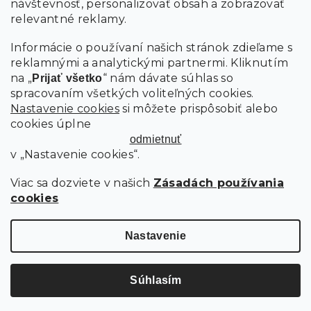
návštevnosť, personalizovať obsah a zobrazovať
PRIHLÁSIŤ SA
relevantné reklamy.
Informácie o používaní našich stránok zdieľame s
reklamnými a analytickými partnermi. Kliknutím
na „
“ nám dávate súhlas so
Prijať všetko
spracovaním všetkých voliteľných cookies.
Nastavenie cookies
si môžete prispôsobiť alebo
cookies úplne
odmietnuť
v „Nastavenie cookies“.
Viac sa dozviete v našich
Zásadách používania
cookies
Copyright 2026
SCANDIshop.sk
. Všetky práva vyhradené.
Upraviť nastavenie cookies
Nastavenie
Vytvoril Shoptet Premium
Súhlasím